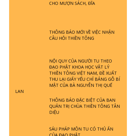
CHO MƯỢN SÁCH, ĐĨA
GIẢI ĐÁP ĐẶC BIỆT P24 - TÁNH PHẬT
ĐƯỢC HÌNH THÀNH NHƯ THẾ NÀO?
PHẬT GIỚI CÓ THỜI GIAN KHÔNG? |
TTTD
THÔNG BÁO MỚI VỀ VIỆC NHẬN
CÂU HỎI THIỀN TÔNG
GIẢI ĐÁP ĐẶC BIỆT P23 - THIÊN
ĐÀNG Ở ĐÂU? ĐỊA NGỤC Ở ĐÂU?
ĐỨC CHÚA TRỜI LÀ AI? QUỶ SA
TĂNG? | TTTD
NỘI QUY CỦA NGƯỜI TU THEO
ĐẠO PHẬT KHOA HỌC VẬT LÝ
GIẢI ĐÁP THIỀN TÔNG ĐẶC BIỆT P22
THIỀN TÔNG VIỆT NAM, ĐỀ XUẤT
- TẠI SAO TRÁI ĐẤT NHIỀU THIÊN TAI
THU LẠI GIẤY YẾU CHỈ BẢNG GỖ BÍ
- LŨ LỤT - HỎA HOẠN | TTTD
MẬT CỦA BÀ NGUYỄN THỊ QUẾ
LAN
GIẢI ĐÁP THIỀN TÔNG ĐẶC BIỆT P21
THÔNG BÁO ĐẶC BIỆT CỦA BAN
- TẠI SAO ĐỨC PHẬT BƯỚC ĐI 7
QUẢN TRỊ CHÙA THIỀN TÔNG TÂN
BƯỚC TRÊN HOA SEN ? | TTTD
DIỆU
GIẢI ĐÁP VỀ LỄ TIỄN THIỀN TÔNG SƯ
SÁU PHÁP MÔN TU CÓ THỦ ẤN
NGỌC LÂM VỀ PHẬT GIỚI
CỦA ĐẠO PHẬT