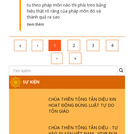
tu theo pháp môn nào thì phải treo bảng
hiệu thật rõ ràng của pháp môn đó và
thành quả ra sao
Xem thêm
«
‹
1
2
3
4
›
»
SỰ KIỆN
CHÙA THIỀN TÔNG TÂN DIỆU XIN
HOẠT ĐỘNG ĐÚNG LUẬT TỰ DO
TÔN GIÁO
CHÙA THIỀN TÔNG TÂN DIỆU - TỰ
HÀO DI SẢN VIỆT NAM - VTV8 ĐƯA