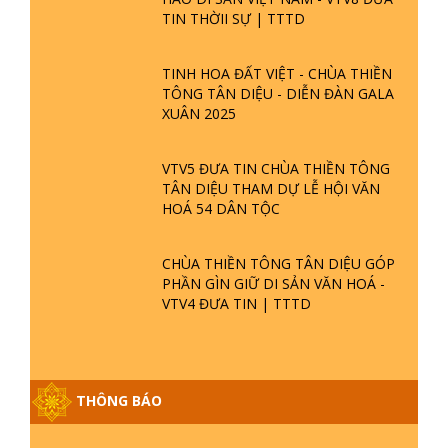
TIN THỜII SỰ | TTTD
TINH HOA ĐẤT VIỆT - CHÙA THIỀN
TÔNG TÂN DIỆU - DIỄN ĐÀN GALA
XUÂN 2025
VTV5 ĐƯA TIN CHÙA THIỀN TÔNG
TÂN DIỆU THAM DỰ LỄ HỘI VĂN
HOÁ 54 DÂN TỘC
CHÙA THIỀN TÔNG TÂN DIỆU GÓP
PHẦN GÌN GIỮ DI SẢN VĂN HOÁ -
VTV4 ĐƯA TIN | TTTD
GIẢI ĐÁP ĐẶC BIỆT P25 - SUỐT 49
THÔNG BÁO
NĂM PHẬT KHÔNG NÓI? HỘI LONG
HOA LÀ HỘI GÌ? TỬ VÌ ĐẠO