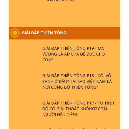
GIẢI ĐÁP THIỀN TÔNG ĐẶC BIỆT
PHẦN 20 - BÁC NGUYỄN NHÂN LÀ AI?
PHIỀN NÃO DO ĐÂU MÀ CÓ?
GIẢI ĐÁP THIỀN TÔNG
GIẢI ĐÁP THIỀN TÔNG P19 - MA
VƯƠNG LÀ AI? CHA ĐỂ ĐỨC CHO
CON?
GIẢI ĐÁP THIỀN TÔNG P18 - CÕI VÔ
SANH Ở ĐÂU? TẠI SAO VIỆT NAM LÀ
NƠI CÔNG BỐ THIỀN TÔNG?
GIẢI ĐÁP THIỀN TÔNG P17 - TU TỊNH
ĐỘ CÓ GIẢI THOÁT KHÔNG? CON
NGƯỜI ĐẦU TIÊN?
THIỀN TÔNG TÂN DIỆU - GIẢI ĐÁP