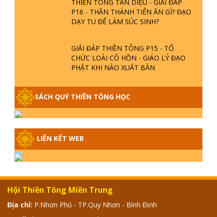
P16 - THẦN THÁNH TIÊN ĂN GÌ? ĐẠO
DẠY TU ĐỂ LÀM SÚC SINH?
GIẢI ĐÁP THIỀN TÔNG P15 - TỔ
CHỨC LOÀI CÔ HỒN - GIÁO LÝ ĐẠO
PHẬT KHI NÀO XUẤT BẢN
GIẢI ĐÁP THIỀN TÔNG ĐẶC BIỆT -
SÁCH QUÝ THIỀN TÔNG HỌC
P14 - NGUỒN GỐC ÂM LỊCH DƯƠNG
LỊCH - TẦNG BÌNH LƯU LỚN ĐẾN
ĐÂU
GIẢI ĐÁP THIỀN TÔNG ĐẶC BIỆT -
LIÊN KẾT WEB
P13 - CON NGƯỜI TU THÀNH PHẬT
ĐƯỢC KHÔNG? XÁ LỢI PHẬT THẬT -
GIẢ | TTTD
GIẢI ĐÁP THIỀN TÔNG ĐẶC BIỆT -
Hội Thiền Tông Miền Trung
P12 - SỰ THẬT VỀ ĐẠI HỒNG THỦY?
TRỜI ĐÁNH THÁNH ĐÂM THẦN VẶN
Địa chỉ:
P.Nhơn Phú - TP.Quy Nhơn - Bình Định
HỌNG?