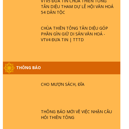
VTV5 ĐƯA TIN CHÙA THIỀN TÔNG
TÂN DIỆU THAM DỰ LỄ HỘI VĂN HOÁ
54 DÂN TỘC
CHÙA THIỀN TÔNG TÂN DIỆU GÓP
PHẦN GÌN GIỮ DI SẢN VĂN HOÁ -
VTV4 ĐƯA TIN | TTTD
GIẢI ĐÁP ĐẶC BIỆT P25 - SUỐT 49 NĂM
THÔNG BÁO
PHẬT KHÔNG NÓI? HỘI LONG HOA LÀ
HỘI GÌ? TỬ VÌ ĐẠO
CHO MƯỢN SÁCH, ĐĨA
GIẢI ĐÁP ĐẶC BIỆT P24 - TÁNH PHẬT
ĐƯỢC HÌNH THÀNH NHƯ THẾ NÀO?
PHẬT GIỚI CÓ THỜI GIAN KHÔNG? |
TTTD
THÔNG BÁO MỚI VỀ VIỆC NHẬN CÂU
HỎI THIỀN TÔNG
GIẢI ĐÁP ĐẶC BIỆT P23 - THIÊN ĐÀNG Ở
ĐÂU? ĐỊA NGỤC Ở ĐÂU? ĐỨC CHÚA