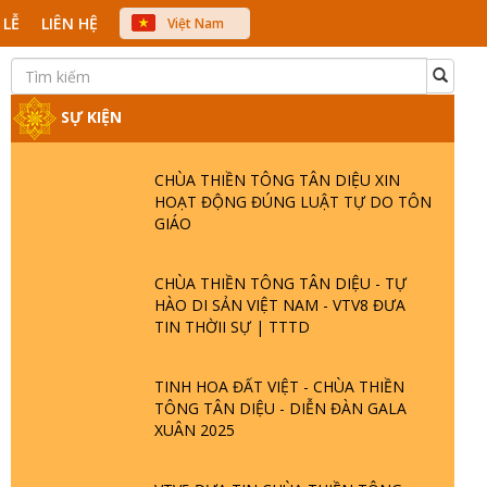
 LỄ
LIÊN HỆ
Việt Nam
中文
English
Japanese
SỰ KIỆN
CHÙA THIỀN TÔNG TÂN DIỆU XIN
HOẠT ĐỘNG ĐÚNG LUẬT TỰ DO TÔN
GIÁO
CHÙA THIỀN TÔNG TÂN DIỆU - TỰ
HÀO DI SẢN VIỆT NAM - VTV8 ĐƯA
TIN THỜII SỰ | TTTD
TINH HOA ĐẤT VIỆT - CHÙA THIỀN
TÔNG TÂN DIỆU - DIỄN ĐÀN GALA
XUÂN 2025