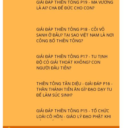
LÀ AI? CHA ĐỂ ĐỨC CHO CON?
GIẢI ĐÁP THIỀN TÔNG P18 - CÕI VÔ
SANH Ở ĐÂU? TẠI SAO VIỆT NAM LÀ NƠI
CÔNG BỐ THIỀN TÔNG?
GIẢI ĐÁP THIỀN TÔNG P17 - TU TỊNH
ĐỘ CÓ GIẢI THOÁT KHÔNG? CON
NGƯỜI ĐẦU TIÊN?
THIỀN TÔNG TÂN DIỆU - GIẢI ĐÁP P16 -
THẦN THÁNH TIÊN ĂN GÌ? ĐẠO DẠY TU
ĐỂ LÀM SÚC SINH?
GIẢI ĐÁP THIỀN TÔNG P15 - TỔ CHỨC
LOÀI CÔ HỒN - GIÁO LÝ ĐẠO PHẬT KHI
NÀO XUẤT BẢN