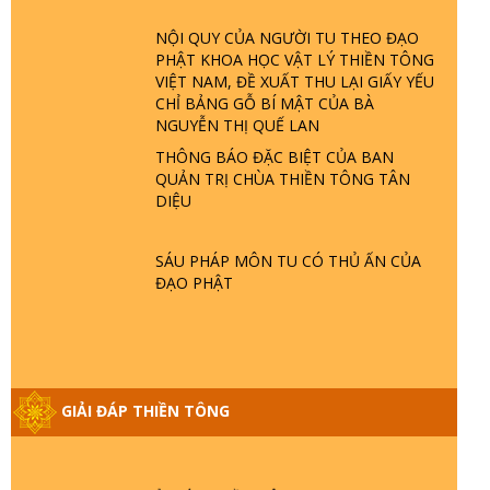
TRỜI LÀ AI? QUỶ SA TĂNG? | TTTD
NỘI QUY CỦA NGƯỜI TU THEO ĐẠO
PHẬT KHOA HỌC VẬT LÝ THIỀN TÔNG
GIẢI ĐÁP THIỀN TÔNG ĐẶC BIỆT P22 -
VIỆT NAM, ĐỀ XUẤT THU LẠI GIẤY YẾU
TẠI SAO TRÁI ĐẤT NHIỀU THIÊN TAI - LŨ
CHỈ BẢNG GỖ BÍ MẬT CỦA BÀ
LỤT - HỎA HOẠN | TTTD
NGUYỄN THỊ QUẾ LAN
THÔNG BÁO ĐẶC BIỆT CỦA BAN
GIẢI ĐÁP THIỀN TÔNG ĐẶC BIỆT P21 -
QUẢN TRỊ CHÙA THIỀN TÔNG TÂN
TẠI SAO ĐỨC PHẬT BƯỚC ĐI 7 BƯỚC
DIỆU
TRÊN HOA SEN ? | TTTD
SÁU PHÁP MÔN TU CÓ THỦ ẤN CỦA
GIẢI ĐÁP VỀ LỄ TIỄN THIỀN TÔNG SƯ
ĐẠO PHẬT
NGỌC LÂM VỀ PHẬT GIỚI
GIẢI ĐÁP THIỀN TÔNG ĐẶC BIỆT PHẦN
20 - BÁC NGUYỄN NHÂN LÀ AI? PHIỀN
GIẢI ĐÁP THIỀN TÔNG
NÃO DO ĐÂU MÀ CÓ?
GIẢI ĐÁP THIỀN TÔNG P19 - MA VƯƠNG