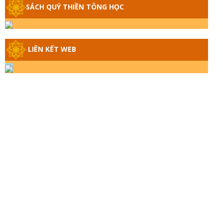
SÁCH QUÝ THIỀN TÔNG HỌC
GIẢI ĐÁP THIỀN TÔNG ĐẶC BIỆT - P14 -
NGUỒN GỐC ÂM LỊCH DƯƠNG LỊCH -
TẦNG BÌNH LƯU LỚN ĐẾN ĐÂU
LIÊN KẾT WEB
GIẢI ĐÁP THIỀN TÔNG ĐẶC BIỆT - P13 -
CON NGƯỜI TU THÀNH PHẬT ĐƯỢC
KHÔNG? XÁ LỢI PHẬT THẬT - GIẢ |
TTTD
GIẢI ĐÁP THIỀN TÔNG ĐẶC BIỆT - P12 -
SỰ THẬT VỀ ĐẠI HỒNG THỦY? TRỜI
ĐÁNH THÁNH ĐÂM THẦN VẶN HỌNG?
GIẢI ĐÁP ĐẶC BIỆT 2024 - P11
GIẢI ĐÁP ĐẶC BIỆT 2024 – P10 – NGỒI
THIỀN BỊ CÔ HỒN NHẬP? TRƯỚC KHI
TẮT THỞ NGÁP 3 CÁI?