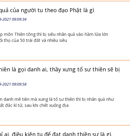
uả của người tu theo đạo Phật là gì
9-2021 09:09:34
áp môn Thiền tông thì bị siêu nhân quả vào hầm lửa lớn
i thọ của 50 trái đất và nhiều siêu
iền là gọi danh ai, thầy xưng tổ sư thiền sẽ bị
9-2021 09:09:58
 danh mê tiền mà xưng là tổ sư thiền thì bị nhân quả như
bất đắc kì tử, sau khi chết xuống địa
ỉ ai, điều kiện tu để đạt danh thiền sư là gì,