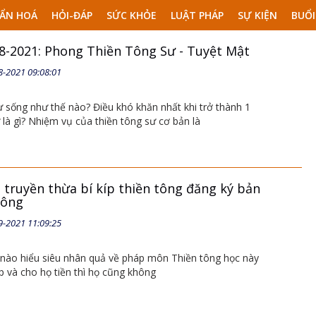
ẨN HOÁ
HỎI-ĐÁP
SỨC KHỎE
LUẬT PHÁP
SỰ KIỆN
BUỔI
08-2021: Phong Thiền Tông Sư - Tuyệt Mật
8-2021 09:08:01
ư sống như thế nào? Điều khó khăn nhất khi trở thành 1
 là gì? Nhiệm vụ của thiền tông sư cơ bản là
 truyền thừa bí kíp thiền tông đăng ký bản
hông
9-2021 11:09:25
 nào hiểu siêu nhân quả về pháp môn Thiền tông học này
p và cho họ tiền thì họ cũng không