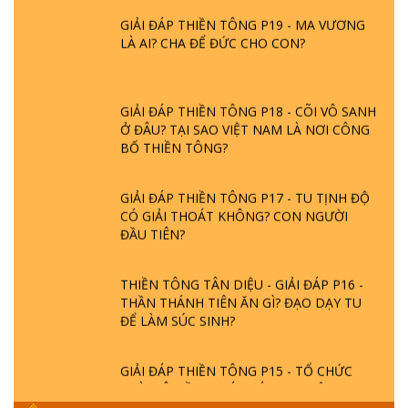
GIẢI ĐÁP THIỀN TÔNG P19 - MA VƯƠNG
LÀ AI? CHA ĐỂ ĐỨC CHO CON?
GIẢI ĐÁP THIỀN TÔNG P18 - CÕI VÔ SANH
Ở ĐÂU? TẠI SAO VIỆT NAM LÀ NƠI CÔNG
BỐ THIỀN TÔNG?
GIẢI ĐÁP THIỀN TÔNG P17 - TU TỊNH ĐỘ
CÓ GIẢI THOÁT KHÔNG? CON NGƯỜI
ĐẦU TIÊN?
THIỀN TÔNG TÂN DIỆU - GIẢI ĐÁP P16 -
THẦN THÁNH TIÊN ĂN GÌ? ĐẠO DẠY TU
ĐỂ LÀM SÚC SINH?
GIẢI ĐÁP THIỀN TÔNG P15 - TỔ CHỨC
LOÀI CÔ HỒN - GIÁO LÝ ĐẠO PHẬT KHI
NÀO XUẤT BẢN