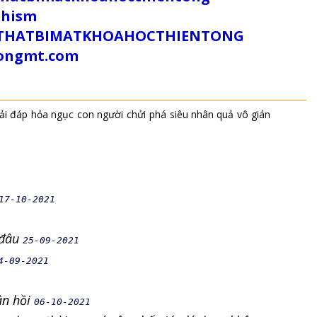
dhism
/SUTHATBIMATKHOAHOCTHIENTONG
tongmt.com
iải đáp
hỏa ngục
con người
chửi
phá
siêu nhân quả
vô gián
17-10-2021
ề đâu
25-09-2021
4-09-2021
ân hồi
06-10-2021