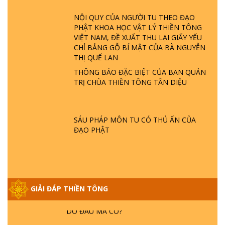
ĐÂU? ĐỊA NGỤC Ở ĐÂU? ĐỨC CHÚA TRỜI
LÀ AI? QUỶ SA TĂNG? | TTTD
NỘI QUY CỦA NGƯỜI TU THEO ĐẠO
PHẬT KHOA HỌC VẬT LÝ THIỀN TÔNG
VIỆT NAM, ĐỀ XUẤT THU LẠI GIẤY YẾU
GIẢI ĐÁP THIỀN TÔNG ĐẶC BIỆT P22 - TẠI
CHỈ BẢNG GỖ BÍ MẬT CỦA BÀ NGUYỄN
SAO TRÁI ĐẤT NHIỀU THIÊN TAI - LŨ LỤT
THỊ QUẾ LAN
- HỎA HOẠN | TTTD
THÔNG BÁO ĐẶC BIỆT CỦA BAN QUẢN
TRỊ CHÙA THIỀN TÔNG TÂN DIỆU
GIẢI ĐÁP THIỀN TÔNG ĐẶC BIỆT P21 - TẠI
SAO ĐỨC PHẬT BƯỚC ĐI 7 BƯỚC TRÊN
HOA SEN ? | TTTD
SÁU PHÁP MÔN TU CÓ THỦ ẤN CỦA
ĐẠO PHẬT
GIẢI ĐÁP VỀ LỄ TIỄN THIỀN TÔNG SƯ
NGỌC LÂM VỀ PHẬT GIỚI
GIẢI ĐÁP THIỀN TÔNG ĐẶC BIỆT PHẦN 20
GIẢI ĐÁP THIỀN TÔNG
- BÁC NGUYỄN NHÂN LÀ AI? PHIỀN NÃO
DO ĐÂU MÀ CÓ?