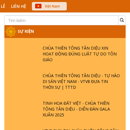
 LỄ
LIÊN HỆ
Việt Nam
中文
English
Japanese
SỰ KIỆN
CHÙA THIỀN TÔNG TÂN DIỆU XIN
HOẠT ĐỘNG ĐÚNG LUẬT TỰ DO TÔN
GIÁO
CHÙA THIỀN TÔNG TÂN DIỆU - TỰ HÀO
DI SẢN VIỆT NAM - VTV8 ĐƯA TIN
THỜII SỰ | TTTD
TINH HOA ĐẤT VIỆT - CHÙA THIỀN
TÔNG TÂN DIỆU - DIỄN ĐÀN GALA
XUÂN 2025