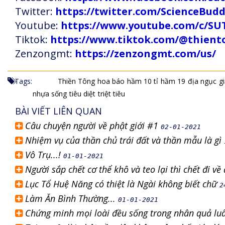
Twitter:
https://twitter.com/ScienceBud
Youtube:
https://www.youtube.com/c
Tiktok:
https://www.tiktok.com/@thien
Zenzongmt:
https://zenzongmt.com/us/
Tags:
Thiền Tông
hoa báo
hầm 10 tỉ
hầm 19
địa ngục
g
nhựa sống
tiêu diệt
triệt tiêu
BÀI VIẾT LIÊN QUAN
Câu chuyện người về phật giới #1
02-01-2021
Nhiệm vụ của thần chủ trái đất và thần mẫu là gì
Vô Trụ...!
01-01-2021
Người sắp chết cơ thể khô và teo lại thì chết đi v
Lục Tổ Huệ Năng có thiệt là Ngài không biết chữ
2
Làm Ăn Bình Thường...
01-01-2021
Chứng minh mọi loài đều sống trong nhân quả lu