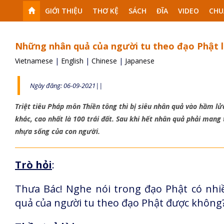
GIỚI THIỆU
THƠ KỆ
SÁCH
ĐĨA
VIDEO
CHU
Những nhân quả của người tu theo đạo Phật l
Vietnamese
|
English
|
Chinese
|
Japanese
Ngày đăng: 06-09-2021||
Triệt tiêu Pháp môn Thiền tông thì bị siêu nhân quả vào hầm lử
khác, cao nhất là 100 trái đất. Sau khi hết nhân quả phải mang
nhựa sống của con người.
Trò hỏi
:
Thưa Bác! Nghe nói trong đạo Phật có nhi
quả của người tu theo đạo Phật được không