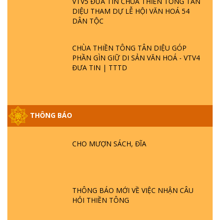
VTV5 ĐƯA TIN CHÙA THIỀN TÔNG TÂN
DIỆU THAM DỰ LỄ HỘI VĂN HOÁ 54
DÂN TỘC
CHÙA THIỀN TÔNG TÂN DIỆU GÓP
PHẦN GÌN GIỮ DI SẢN VĂN HOÁ - VTV4
ĐƯA TIN | TTTD
THÔNG BÁO
GIẢI ĐÁP ĐẶC BIỆT P25 - SUỐT 49 NĂM
PHẬT KHÔNG NÓI? HỘI LONG HOA LÀ
HỘI GÌ? TỬ VÌ ĐẠO
CHO MƯỢN SÁCH, ĐĨA
GIẢI ĐÁP ĐẶC BIỆT P24 - TÁNH PHẬT
ĐƯỢC HÌNH THÀNH NHƯ THẾ NÀO?
PHẬT GIỚI CÓ THỜI GIAN KHÔNG? |
THÔNG BÁO MỚI VỀ VIỆC NHẬN CÂU
TTTD
HỎI THIỀN TÔNG
GIẢI ĐÁP ĐẶC BIỆT P23 - THIÊN ĐÀNG Ở