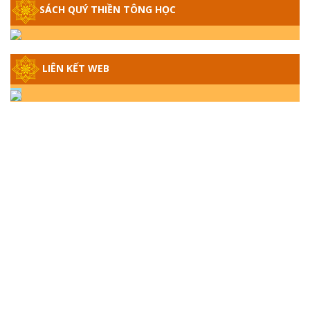
SÁCH QUÝ THIỀN TÔNG HỌC
GIẢI ĐÁP THIỀN TÔNG ĐẶC BIỆT - P14 -
NGUỒN GỐC ÂM LỊCH DƯƠNG LỊCH -
TẦNG BÌNH LƯU LỚN ĐẾN ĐÂU
LIÊN KẾT WEB
GIẢI ĐÁP THIỀN TÔNG ĐẶC BIỆT - P13 -
CON NGƯỜI TU THÀNH PHẬT ĐƯỢC
KHÔNG? XÁ LỢI PHẬT THẬT - GIẢ | TTTD
GIẢI ĐÁP THIỀN TÔNG ĐẶC BIỆT - P12 -
SỰ THẬT VỀ ĐẠI HỒNG THỦY? TRỜI ĐÁNH
THÁNH ĐÂM THẦN VẶN HỌNG?
GIẢI ĐÁP ĐẶC BIỆT 2024 - P11
GIẢI ĐÁP ĐẶC BIỆT 2024 – P10 – NGỒI
THIỀN BỊ CÔ HỒN NHẬP? TRƯỚC KHI TẮT