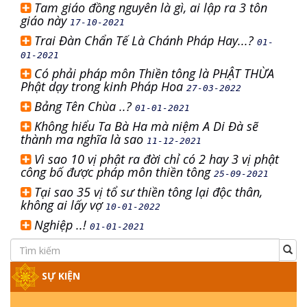
Tam giáo đồng nguyên là gì, ai lập ra 3 tôn
giáo này
17-10-2021
Trai Đàn Chẩn Tế Là Chánh Pháp Hay...?
01-
01-2021
Có phải pháp môn Thiền tông là PHẬT THỪA
Phật dạy trong kinh Pháp Hoa
27-03-2022
Bảng Tên Chùa ..?
01-01-2021
Không hiểu Ta Bà Ha mà niệm A Di Đà sẽ
thành ma nghĩa là sao
11-12-2021
Vì sao 10 vị phật ra đời chỉ có 2 hay 3 vị phật
công bố được pháp môn thiền tông
25-09-2021
Tại sao 35 vị tổ sư thiền tông lại độc thân,
không ai lấy vợ
10-01-2022
Nghiệp ..!
01-01-2021
SỰ KIỆN