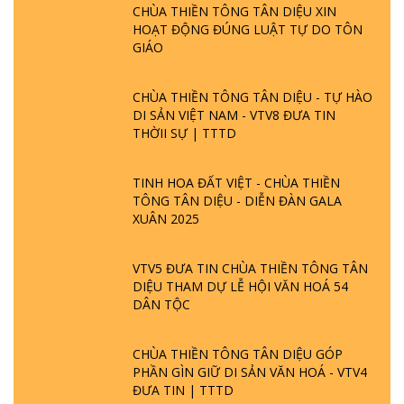
CHÙA THIỀN TÔNG TÂN DIỆU XIN
HOẠT ĐỘNG ĐÚNG LUẬT TỰ DO TÔN
GIÁO
CHÙA THIỀN TÔNG TÂN DIỆU - TỰ HÀO
DI SẢN VIỆT NAM - VTV8 ĐƯA TIN
THỜII SỰ | TTTD
TINH HOA ĐẤT VIỆT - CHÙA THIỀN
TÔNG TÂN DIỆU - DIỄN ĐÀN GALA
XUÂN 2025
VTV5 ĐƯA TIN CHÙA THIỀN TÔNG TÂN
DIỆU THAM DỰ LỄ HỘI VĂN HOÁ 54
DÂN TỘC
CHÙA THIỀN TÔNG TÂN DIỆU GÓP
PHẦN GÌN GIỮ DI SẢN VĂN HOÁ - VTV4
ĐƯA TIN | TTTD