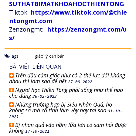
SUTHATBIMATKHOAHOCTHIENTONG
Tiktok:
https://www.tiktok.com/@thie
ntongmt.com
Zenzongmt:
https://zenzongmt.com/u
s/
Tags:
giáo lý
căn bản
BÀI VIẾT LIÊN QUAN
Trên đầu cảm giác như có 2 thế lực đối kháng
nhau thì làm sao để hết
27-03-2022
Người học Thiền Tông phải sống như thế nào
cho đúng
26-02-2022
Những trường hợp bị Siêu Nhân Quả, họ
không sợ mà cố tình làm vậy hay tại sao
31-10-
2021
Bị nhân quả vào hầm lửa lớn có sám hối được
không
17-10-2021