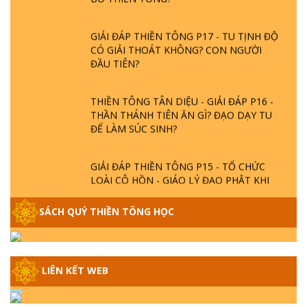
GIẢI ĐÁP THIỀN TÔNG P17 - TU TỊNH ĐỘ
CÓ GIẢI THOÁT KHÔNG? CON NGƯỜI
ĐẦU TIÊN?
THIỀN TÔNG TÂN DIỆU - GIẢI ĐÁP P16 -
THẦN THÁNH TIÊN ĂN GÌ? ĐẠO DẠY TU
ĐỂ LÀM SÚC SINH?
GIẢI ĐÁP THIỀN TÔNG P15 - TỔ CHỨC
LOÀI CÔ HỒN - GIÁO LÝ ĐẠO PHẬT KHI
NÀO XUẤT BẢN
SÁCH QUÝ THIỀN TÔNG HỌC
GIẢI ĐÁP THIỀN TÔNG ĐẶC BIỆT - P14 -
NGUỒN GỐC ÂM LỊCH DƯƠNG LỊCH -
TẦNG BÌNH LƯU LỚN ĐẾN ĐÂU
LIÊN KẾT WEB
GIẢI ĐÁP THIỀN TÔNG ĐẶC BIỆT - P13 -
CON NGƯỜI TU THÀNH PHẬT ĐƯỢC