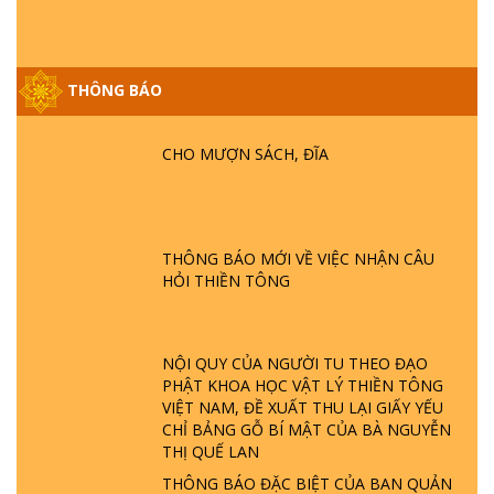
THÔNG BÁO
GIẢI ĐÁP ĐẶC BIỆT P25 - SUỐT 49 NĂM
PHẬT KHÔNG NÓI? HỘI LONG HOA LÀ
HỘI GÌ? TỬ VÌ ĐẠO
CHO MƯỢN SÁCH, ĐĨA
GIẢI ĐÁP ĐẶC BIỆT P24 - TÁNH PHẬT
ĐƯỢC HÌNH THÀNH NHƯ THẾ NÀO?
PHẬT GIỚI CÓ THỜI GIAN KHÔNG? |
THÔNG BÁO MỚI VỀ VIỆC NHẬN CÂU
TTTD
HỎI THIỀN TÔNG
GIẢI ĐÁP ĐẶC BIỆT P23 - THIÊN ĐÀNG Ở
ĐÂU? ĐỊA NGỤC Ở ĐÂU? ĐỨC CHÚA TRỜI
LÀ AI? QUỶ SA TĂNG? | TTTD
NỘI QUY CỦA NGƯỜI TU THEO ĐẠO
PHẬT KHOA HỌC VẬT LÝ THIỀN TÔNG
VIỆT NAM, ĐỀ XUẤT THU LẠI GIẤY YẾU
GIẢI ĐÁP THIỀN TÔNG ĐẶC BIỆT P22 - TẠI
CHỈ BẢNG GỖ BÍ MẬT CỦA BÀ NGUYỄN
SAO TRÁI ĐẤT NHIỀU THIÊN TAI - LŨ LỤT
THỊ QUẾ LAN
- HỎA HOẠN | TTTD
THÔNG BÁO ĐẶC BIỆT CỦA BAN QUẢN