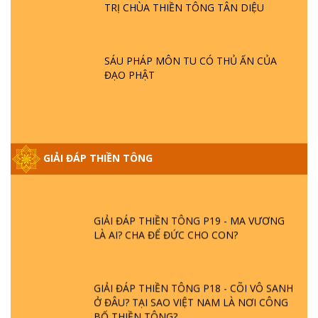
TRỊ CHÙA THIỀN TÔNG TÂN DIỆU
GIẢI ĐÁP THIỀN TÔNG ĐẶC BIỆT P21 - TẠI
SAO ĐỨC PHẬT BƯỚC ĐI 7 BƯỚC TRÊN
HOA SEN ? | TTTD
SÁU PHÁP MÔN TU CÓ THỦ ẤN CỦA
ĐẠO PHẬT
GIẢI ĐÁP VỀ LỄ TIỄN THIỀN TÔNG SƯ
NGỌC LÂM VỀ PHẬT GIỚI
GIẢI ĐÁP THIỀN TÔNG ĐẶC BIỆT PHẦN 20
GIẢI ĐÁP THIỀN TÔNG
- BÁC NGUYỄN NHÂN LÀ AI? PHIỀN NÃO
DO ĐÂU MÀ CÓ?
GIẢI ĐÁP THIỀN TÔNG P19 - MA VƯƠNG
LÀ AI? CHA ĐỂ ĐỨC CHO CON?
GIẢI ĐÁP THIỀN TÔNG P18 - CÕI VÔ SANH
Ở ĐÂU? TẠI SAO VIỆT NAM LÀ NƠI CÔNG
BỐ THIỀN TÔNG?