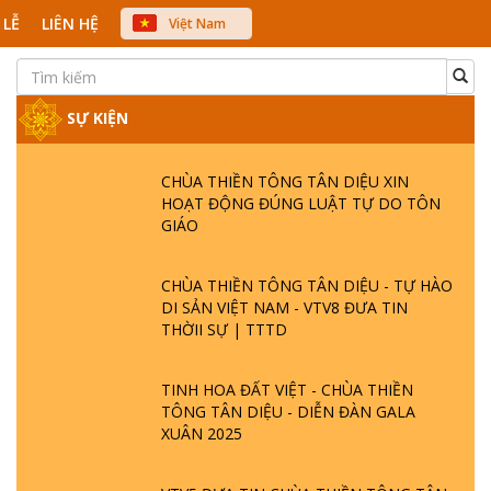
 LỄ
LIÊN HỆ
Việt Nam
中文
English
Japanese
SỰ KIỆN
CHÙA THIỀN TÔNG TÂN DIỆU XIN
HOẠT ĐỘNG ĐÚNG LUẬT TỰ DO TÔN
GIÁO
CHÙA THIỀN TÔNG TÂN DIỆU - TỰ HÀO
DI SẢN VIỆT NAM - VTV8 ĐƯA TIN
THỜII SỰ | TTTD
TINH HOA ĐẤT VIỆT - CHÙA THIỀN
TÔNG TÂN DIỆU - DIỄN ĐÀN GALA
XUÂN 2025