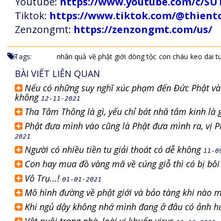
Youtube:
https://www.youtube.com/c
Tiktok:
https://www.tiktok.com/@thien
Zenzongmt:
https://zenzongmt.com/us/
Tags:
nhân quả
về phật giới
dòng tộc
con cháu
keo dai t
BÀI VIẾT LIÊN QUAN
Nếu có những suy nghĩ xúc phạm đến Đức Phật và 
không
12-11-2021
Tha Tâm Thông là gì, yếu chỉ bát nhã tâm kinh là 
Phật đưa mình vào cũng là Phật đưa mình ra, vị 
2021
Người có nhiều tiền tu giải thoát có dễ không
11-0
Con hay mua đồ vàng mã về cúng giỗ thì có bị bô
Vô Trụ...!
01-01-2021
Mô hình đường về phật giới và bảo tàng khi nào
Khi ngủ dậy không nhớ mình đang ở đâu có ảnh h