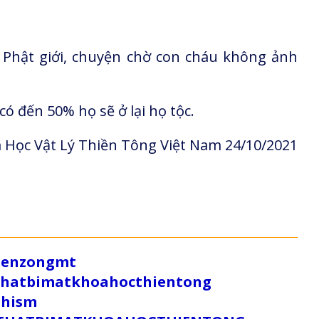
về Phật giới, chuyện chờ con cháu không ảnh
ó đến 50% họ sẽ ở lại họ tộc.
 Học Vật Lý Thiền Tông Việt Nam 24/10/2021
/zenzongmt
uthatbimatkhoahocthientong
dhism