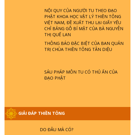
ĐÂU? ĐỊA NGỤC Ở ĐÂU? ĐỨC CHÚA TRỜI
NỘI QUY CỦA NGƯỜI TU THEO ĐẠO
LÀ AI? QUỶ SA TĂNG? | TTTD
PHẬT KHOA HỌC VẬT LÝ THIỀN TÔNG
VIỆT NAM, ĐỀ XUẤT THU LẠI GIẤY YẾU
GIẢI ĐÁP THIỀN TÔNG ĐẶC BIỆT P22 - TẠI
CHỈ BẢNG GỖ BÍ MẬT CỦA BÀ NGUYỄN
SAO TRÁI ĐẤT NHIỀU THIÊN TAI - LŨ LỤT
THỊ QUẾ LAN
- HỎA HOẠN | TTTD
THÔNG BÁO ĐẶC BIỆT CỦA BAN QUẢN
TRỊ CHÙA THIỀN TÔNG TÂN DIỆU
GIẢI ĐÁP THIỀN TÔNG ĐẶC BIỆT P21 - TẠI
SAO ĐỨC PHẬT BƯỚC ĐI 7 BƯỚC TRÊN
HOA SEN ? | TTTD
SÁU PHÁP MÔN TU CÓ THỦ ẤN CỦA
ĐẠO PHẬT
GIẢI ĐÁP VỀ LỄ TIỄN THIỀN TÔNG SƯ
NGỌC LÂM VỀ PHẬT GIỚI
GIẢI ĐÁP THIỀN TÔNG
GIẢI ĐÁP THIỀN TÔNG ĐẶC BIỆT PHẦN 20
- BÁC NGUYỄN NHÂN LÀ AI? PHIỀN NÃO
DO ĐÂU MÀ CÓ?