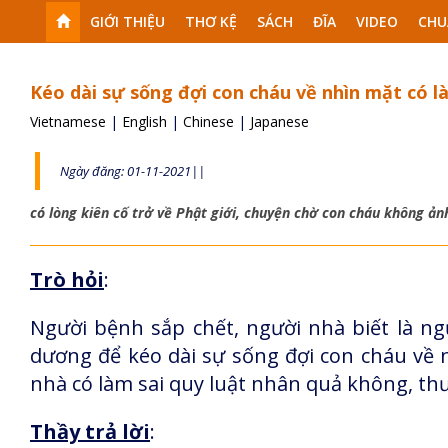
GIỚI THIỆU
THƠ KỆ
SÁCH
ĐĨA
VIDEO
CHU
Kéo dài sự sống đợi con cháu về nhìn mặt có l
Vietnamese
|
English
|
Chinese
|
Japanese
Ngày đăng: 01-11-2021||
có lòng kiên cố trở về Phật giới, chuyện chờ con cháu không ản
Trò hỏi
:
Người bệnh sắp chết, người nhà biết là ng
dương để kéo dài sự sống đợi con cháu về n
nhà có làm sai quy luật nhân quả không, th
Thầy trả lời
: