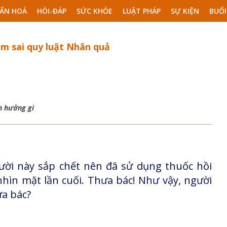
ẨN HOÁ
HỎI-ĐÁP
SỨC KHỎE
LUẬT PHÁP
SỰ KIỆN
BUỔI
àm sai quy luật Nhân quả
h hưởng gì
ười này sắp chết nên đã sử dụng thuốc hồi
hìn mặt lần cuối. Thưa bác! Như vậy, người
ưa bác?