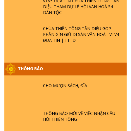
VTV5 ĐƯA TIN CHÙA THIỀN TÔNG TÂN
DIỆU THAM DỰ LỄ HỘI VĂN HOÁ 54
DÂN TỘC
CHÙA THIỀN TÔNG TÂN DIỆU GÓP
PHẦN GÌN GIỮ DI SẢN VĂN HOÁ - VTV4
ĐƯA TIN | TTTD
THÔNG BÁO
GIẢI ĐÁP ĐẶC BIỆT P25 - SUỐT 49 NĂM
PHẬT KHÔNG NÓI? HỘI LONG HOA LÀ
CHO MƯỢN SÁCH, ĐĨA
HỘI GÌ? TỬ VÌ ĐẠO
GIẢI ĐÁP ĐẶC BIỆT P24 - TÁNH PHẬT
ĐƯỢC HÌNH THÀNH NHƯ THẾ NÀO?
THÔNG BÁO MỚI VỀ VIỆC NHẬN CÂU
PHẬT GIỚI CÓ THỜI GIAN KHÔNG? |
HỎI THIỀN TÔNG
TTTD
GIẢI ĐÁP ĐẶC BIỆT P23 - THIÊN ĐÀNG Ở