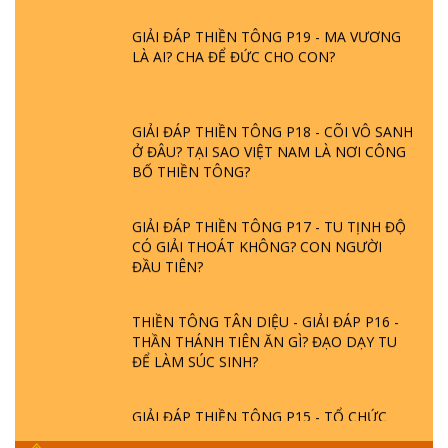
GIẢI ĐÁP THIỀN TÔNG P19 - MA VƯƠNG
LÀ AI? CHA ĐỂ ĐỨC CHO CON?
GIẢI ĐÁP THIỀN TÔNG P18 - CÕI VÔ SANH
Ở ĐÂU? TẠI SAO VIỆT NAM LÀ NƠI CÔNG
BỐ THIỀN TÔNG?
GIẢI ĐÁP THIỀN TÔNG P17 - TU TỊNH ĐỘ
CÓ GIẢI THOÁT KHÔNG? CON NGƯỜI
ĐẦU TIÊN?
THIỀN TÔNG TÂN DIỆU - GIẢI ĐÁP P16 -
THẦN THÁNH TIÊN ĂN GÌ? ĐẠO DẠY TU
ĐỂ LÀM SÚC SINH?
GIẢI ĐÁP THIỀN TÔNG P15 - TỔ CHỨC
LOÀI CÔ HỒN - GIÁO LÝ ĐẠO PHẬT KHI
NÀO XUẤT BẢN