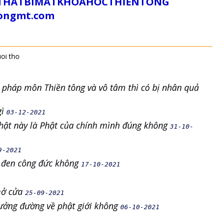
/SUTHATBIMATKHOAHOCTHIENTONG
tongmt.com
uoi tho
pháp môn Thiền tông và vô tâm thì có bị nhân quả
gì
03-12-2021
Phật này là Phật của chính mình đúng không
31-10-
9-2021
i đen công đức không
17-10-2021
 mở cửa
25-09-2021
ưởng đường về phật giới không
06-10-2021