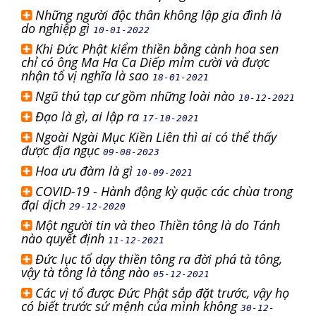
Những người độc thân không lập gia đình là
do nghiệp gì
10-01-2022
Khi Đức Phật kiểm thiền bằng cành hoa sen
chỉ có ông Ma Ha Ca Diếp mỉm cười và được
nhận tổ vị nghĩa là sao
18-01-2021
Ngũ thú tạp cư gồm những loài nào
10-12-2021
Đạo là gì, ai lập ra
17-10-2021
Ngoài Ngài Mục Kiền Liên thì ai có thể thấy
được địa ngục
09-08-2023
Hoa ưu đàm là gì
10-09-2021
COVID-19 - Hành động kỳ quặc các chùa trong
đại dịch
29-12-2020
Một người tin và theo Thiền tông là do Tánh
nào quyết định
11-12-2021
Đức lục tổ dạy thiền tông ra đời phá tà tông,
vậy tà tông là tông nào
05-12-2021
Các vị tổ được Đức Phật sắp đặt trước, vậy họ
có biết trước sứ mệnh của mình không
30-12-