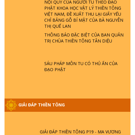
NỘI QUY CỦA NGƯỜI TU THEO ĐẠO
PHẬT KHOA HỌC VẬT LÝ THIỀN TÔNG
VIỆT NAM, ĐỀ XUẤT THU LẠI GIẤY YẾU
GIẢI ĐÁP THIỀN TÔNG ĐẶC BIỆT P22 - TẠI
CHỈ BẢNG GỖ BÍ MẬT CỦA BÀ NGUYỄN
SAO TRÁI ĐẤT NHIỀU THIÊN TAI - LŨ LỤT
THỊ QUẾ LAN
- HỎA HOẠN | TTTD
THÔNG BÁO ĐẶC BIỆT CỦA BAN QUẢN
TRỊ CHÙA THIỀN TÔNG TÂN DIỆU
GIẢI ĐÁP THIỀN TÔNG ĐẶC BIỆT P21 - TẠI
SAO ĐỨC PHẬT BƯỚC ĐI 7 BƯỚC TRÊN
HOA SEN ? | TTTD
SÁU PHÁP MÔN TU CÓ THỦ ẤN CỦA
ĐẠO PHẬT
GIẢI ĐÁP VỀ LỄ TIỄN THIỀN TÔNG SƯ
NGỌC LÂM VỀ PHẬT GIỚI
GIẢI ĐÁP THIỀN TÔNG ĐẶC BIỆT PHẦN 20
GIẢI ĐÁP THIỀN TÔNG
- BÁC NGUYỄN NHÂN LÀ AI? PHIỀN NÃO
DO ĐÂU MÀ CÓ?
GIẢI ĐÁP THIỀN TÔNG P19 - MA VƯƠNG