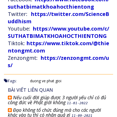
suthatbimatkhoahocthientong
Twitter:
https://twitter.com/ScienceB
uddhism
Youtube:
https://www.youtube.com/c/
SUTHATBIMATKHOAHOCTHIENTONG
Tiktok:
https://www.tiktok.com/@thie
ntongmt.com
Zenzongmt:
https://zenzongmt.com/u
s/
Tags:
duong ve phat gioi
BÀI VIẾT LIÊN QUAN
Nếu cuối đời giúp được 3 người yếu chỉ có đủ
công đức về Phật giới không
11-01-2022
Đạo không tổ chức đúng mà cho các người
khác vào tu thì có nhân quả gì
11-09-2021