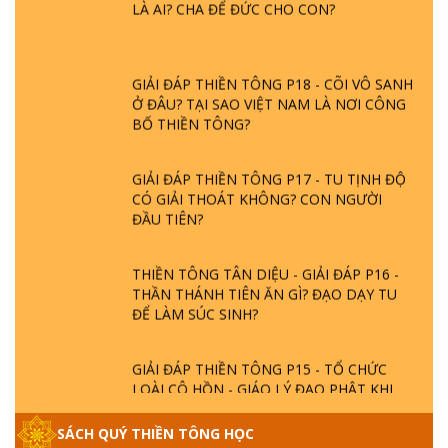
LÀ AI? CHA ĐỂ ĐỨC CHO CON?
GIẢI ĐÁP THIỀN TÔNG P18 - CÕI VÔ SANH
Ở ĐÂU? TẠI SAO VIỆT NAM LÀ NƠI CÔNG
BỐ THIỀN TÔNG?
GIẢI ĐÁP THIỀN TÔNG P17 - TU TỊNH ĐỘ
CÓ GIẢI THOÁT KHÔNG? CON NGƯỜI
ĐẦU TIÊN?
THIỀN TÔNG TÂN DIỆU - GIẢI ĐÁP P16 -
THẦN THÁNH TIÊN ĂN GÌ? ĐẠO DẠY TU
ĐỂ LÀM SÚC SINH?
GIẢI ĐÁP THIỀN TÔNG P15 - TỔ CHỨC
LOÀI CÔ HỒN - GIÁO LÝ ĐẠO PHẬT KHI
NÀO XUẤT BẢN
SÁCH QUÝ THIỀN TÔNG HỌC