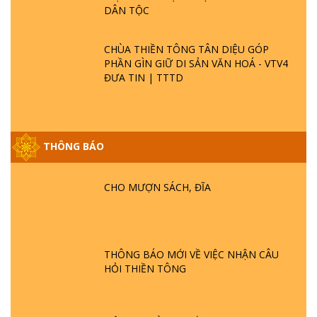
DÂN TỘC
CHÙA THIỀN TÔNG TÂN DIỆU GÓP
PHẦN GÌN GIỮ DI SẢN VĂN HOÁ - VTV4
ĐƯA TIN | TTTD
THÔNG BÁO
GIẢI ĐÁP ĐẶC BIỆT P25 - SUỐT 49 NĂM
PHẬT KHÔNG NÓI? HỘI LONG HOA LÀ
HỘI GÌ? TỬ VÌ ĐẠO
CHO MƯỢN SÁCH, ĐĨA
GIẢI ĐÁP ĐẶC BIỆT P24 - TÁNH PHẬT
ĐƯỢC HÌNH THÀNH NHƯ THẾ NÀO?
PHẬT GIỚI CÓ THỜI GIAN KHÔNG? |
THÔNG BÁO MỚI VỀ VIỆC NHẬN CÂU
TTTD
HỎI THIỀN TÔNG
GIẢI ĐÁP ĐẶC BIỆT P23 - THIÊN ĐÀNG Ở
ĐÂU? ĐỊA NGỤC Ở ĐÂU? ĐỨC CHÚA TRỜI
LÀ AI? QUỶ SA TĂNG? | TTTD