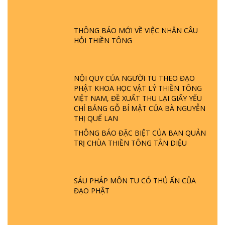
GIẢI ĐÁP ĐẶC BIỆT P24 - TÁNH PHẬT
ĐƯỢC HÌNH THÀNH NHƯ THẾ NÀO?
PHẬT GIỚI CÓ THỜI GIAN KHÔNG? |
THÔNG BÁO MỚI VỀ VIỆC NHẬN CÂU
TTTD
HỎI THIỀN TÔNG
GIẢI ĐÁP ĐẶC BIỆT P23 - THIÊN ĐÀNG Ở
ĐÂU? ĐỊA NGỤC Ở ĐÂU? ĐỨC CHÚA TRỜI
LÀ AI? QUỶ SA TĂNG? | TTTD
NỘI QUY CỦA NGƯỜI TU THEO ĐẠO
PHẬT KHOA HỌC VẬT LÝ THIỀN TÔNG
VIỆT NAM, ĐỀ XUẤT THU LẠI GIẤY YẾU
GIẢI ĐÁP THIỀN TÔNG ĐẶC BIỆT P22 - TẠI
CHỈ BẢNG GỖ BÍ MẬT CỦA BÀ NGUYỄN
SAO TRÁI ĐẤT NHIỀU THIÊN TAI - LŨ LỤT
THỊ QUẾ LAN
- HỎA HOẠN | TTTD
THÔNG BÁO ĐẶC BIỆT CỦA BAN QUẢN
TRỊ CHÙA THIỀN TÔNG TÂN DIỆU
GIẢI ĐÁP THIỀN TÔNG ĐẶC BIỆT P21 - TẠI
SAO ĐỨC PHẬT BƯỚC ĐI 7 BƯỚC TRÊN
HOA SEN ? | TTTD
SÁU PHÁP MÔN TU CÓ THỦ ẤN CỦA
ĐẠO PHẬT
GIẢI ĐÁP VỀ LỄ TIỄN THIỀN TÔNG SƯ
NGỌC LÂM VỀ PHẬT GIỚI