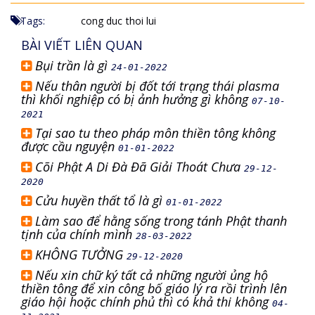
Tags:
cong duc
thoi lui
BÀI VIẾT LIÊN QUAN
Bụi trần là gì
24-01-2022
Nếu thân người bị đốt tới trạng thái plasma
thì khối nghiệp có bị ảnh hưởng gì không
07-10-
2021
Tại sao tu theo pháp môn thiền tông không
được cầu nguyện
01-01-2022
Cõi Phật A Di Đà Đã Giải Thoát Chưa
29-12-
2020
Cửu huyền thất tổ là gì
01-01-2022
Làm sao để hằng sống trong tánh Phật thanh
tịnh của chính mình
28-03-2022
KHÔNG TƯỞNG
29-12-2020
Nếu xin chữ ký tất cả những người ủng hộ
thiền tông để xin công bố giáo lý ra rồi trình lên
giáo hội hoặc chính phủ thì có khả thi không
04-