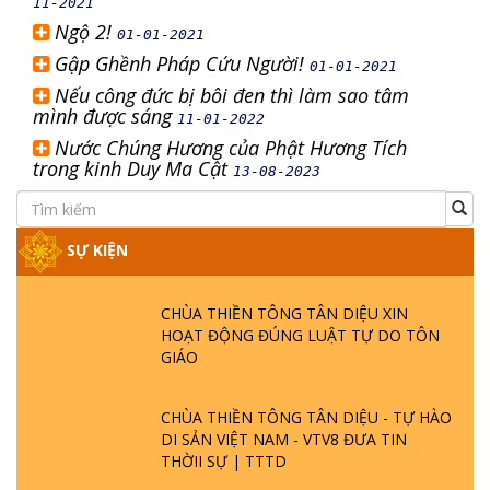
11-2021
Ngộ 2!
01-01-2021
Gập Ghềnh Pháp Cứu Người!
01-01-2021
Nếu công đức bị bôi đen thì làm sao tâm
mình được sáng
11-01-2022
Nước Chúng Hương của Phật Hương Tích
trong kinh Duy Ma Cật
13-08-2023
SỰ KIỆN
CHÙA THIỀN TÔNG TÂN DIỆU XIN
HOẠT ĐỘNG ĐÚNG LUẬT TỰ DO TÔN
GIÁO
CHÙA THIỀN TÔNG TÂN DIỆU - TỰ HÀO
DI SẢN VIỆT NAM - VTV8 ĐƯA TIN
THỜII SỰ | TTTD