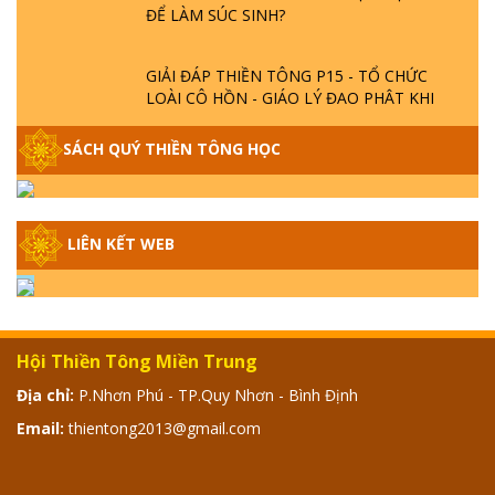
ĐỂ LÀM SÚC SINH?
GIẢI ĐÁP THIỀN TÔNG P15 - TỔ CHỨC
LOÀI CÔ HỒN - GIÁO LÝ ĐẠO PHẬT KHI
NÀO XUẤT BẢN
SÁCH QUÝ THIỀN TÔNG HỌC
GIẢI ĐÁP THIỀN TÔNG ĐẶC BIỆT - P14 -
NGUỒN GỐC ÂM LỊCH DƯƠNG LỊCH -
TẦNG BÌNH LƯU LỚN ĐẾN ĐÂU
LIÊN KẾT WEB
GIẢI ĐÁP THIỀN TÔNG ĐẶC BIỆT - P13 -
CON NGƯỜI TU THÀNH PHẬT ĐƯỢC
KHÔNG? XÁ LỢI PHẬT THẬT - GIẢ | TTTD
Hội Thiền Tông Miền Trung
GIẢI ĐÁP THIỀN TÔNG ĐẶC BIỆT - P12 -
Địa chỉ:
P.Nhơn Phú - TP.Quy Nhơn - Bình Định
SỰ THẬT VỀ ĐẠI HỒNG THỦY? TRỜI ĐÁNH
THÁNH ĐÂM THẦN VẶN HỌNG?
Email:
thientong2013@gmail.com
GIẢI ĐÁP ĐẶC BIỆT 2024 - P11