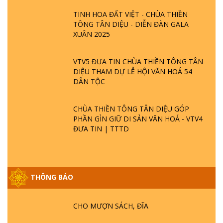
TINH HOA ĐẤT VIỆT - CHÙA THIỀN
TÔNG TÂN DIỆU - DIỄN ĐÀN GALA
XUÂN 2025
VTV5 ĐƯA TIN CHÙA THIỀN TÔNG TÂN
DIỆU THAM DỰ LỄ HỘI VĂN HOÁ 54
DÂN TỘC
CHÙA THIỀN TÔNG TÂN DIỆU GÓP
PHẦN GÌN GIỮ DI SẢN VĂN HOÁ - VTV4
ĐƯA TIN | TTTD
THÔNG BÁO
GIẢI ĐÁP ĐẶC BIỆT P25 - SUỐT 49 NĂM
PHẬT KHÔNG NÓI? HỘI LONG HOA LÀ
HỘI GÌ? TỬ VÌ ĐẠO
CHO MƯỢN SÁCH, ĐĨA