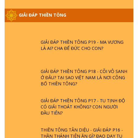
GIẢI ĐÁP THIỀN TÔNG ĐẶC BIỆT PHẦN 20
GIẢI ĐÁP THIỀN TÔNG
- BÁC NGUYỄN NHÂN LÀ AI? PHIỀN NÃO
DO ĐÂU MÀ CÓ?
GIẢI ĐÁP THIỀN TÔNG P19 - MA VƯƠNG
LÀ AI? CHA ĐỂ ĐỨC CHO CON?
GIẢI ĐÁP THIỀN TÔNG P18 - CÕI VÔ SANH
Ở ĐÂU? TẠI SAO VIỆT NAM LÀ NƠI CÔNG
BỐ THIỀN TÔNG?
GIẢI ĐÁP THIỀN TÔNG P17 - TU TỊNH ĐỘ
CÓ GIẢI THOÁT KHÔNG? CON NGƯỜI
ĐẦU TIÊN?
THIỀN TÔNG TÂN DIỆU - GIẢI ĐÁP P16 -
THẦN THÁNH TIÊN ĂN GÌ? ĐẠO DẠY TU