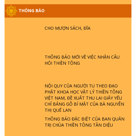
THÔNG BÁO
GIẢI ĐÁP ĐẶC BIỆT P25 - SUỐT 49 NĂM
PHẬT KHÔNG NÓI? HỘI LONG HOA LÀ
HỘI GÌ? TỬ VÌ ĐẠO
CHO MƯỢN SÁCH, ĐĨA
GIẢI ĐÁP ĐẶC BIỆT P24 - TÁNH PHẬT
ĐƯỢC HÌNH THÀNH NHƯ THẾ NÀO?
PHẬT GIỚI CÓ THỜI GIAN KHÔNG? |
THÔNG BÁO MỚI VỀ VIỆC NHẬN CÂU
TTTD
HỎI THIỀN TÔNG
GIẢI ĐÁP ĐẶC BIỆT P23 - THIÊN ĐÀNG Ở
ĐÂU? ĐỊA NGỤC Ở ĐÂU? ĐỨC CHÚA TRỜI
LÀ AI? QUỶ SA TĂNG? | TTTD
NỘI QUY CỦA NGƯỜI TU THEO ĐẠO
PHẬT KHOA HỌC VẬT LÝ THIỀN TÔNG
VIỆT NAM, ĐỀ XUẤT THU LẠI GIẤY YẾU
GIẢI ĐÁP THIỀN TÔNG ĐẶC BIỆT P22 - TẠI
CHỈ BẢNG GỖ BÍ MẬT CỦA BÀ NGUYỄN
SAO TRÁI ĐẤT NHIỀU THIÊN TAI - LŨ LỤT
THỊ QUẾ LAN
- HỎA HOẠN | TTTD
THÔNG BÁO ĐẶC BIỆT CỦA BAN QUẢN
TRỊ CHÙA THIỀN TÔNG TÂN DIỆU
GIẢI ĐÁP THIỀN TÔNG ĐẶC BIỆT P21 - TẠI
SAO ĐỨC PHẬT BƯỚC ĐI 7 BƯỚC TRÊN