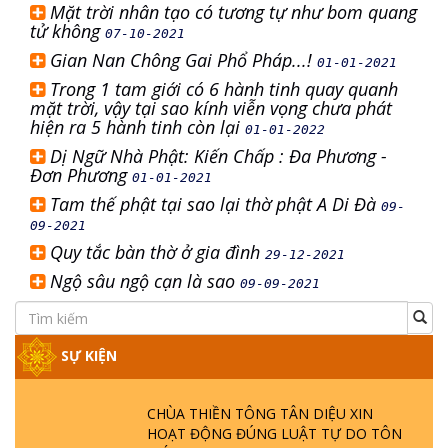
Mặt trời nhân tạo có tương tự như bom quang
tử không
07-10-2021
Gian Nan Chông Gai Phổ Pháp...!
01-01-2021
Trong 1 tam giới có 6 hành tinh quay quanh
mặt trời, vậy tại sao kính viễn vọng chưa phát
hiện ra 5 hành tinh còn lại
01-01-2022
Dị Ngữ Nhà Phật: Kiến Chấp : Đa Phương -
Đơn Phương
01-01-2021
Tam thế phật tại sao lại thờ phật A Di Đà
09-
09-2021
Quy tắc bàn thờ ở gia đình
29-12-2021
Ngộ sâu ngộ cạn là sao
09-09-2021
SỰ KIỆN
CHÙA THIỀN TÔNG TÂN DIỆU XIN
HOẠT ĐỘNG ĐÚNG LUẬT TỰ DO TÔN