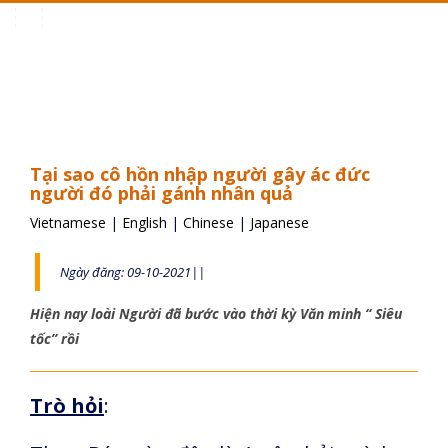
Toggle
navigation
Tại sao cô hồn nhập người gây ác đức
người đó phải gánh nhân quả
Vietnamese
|
English
|
Chinese
|
Japanese
Ngày đăng: 09-10-2021||
Hiện nay loài Người đã bước vào thời kỳ Văn minh “ Siêu
tốc” rồi
Trò hỏi
: