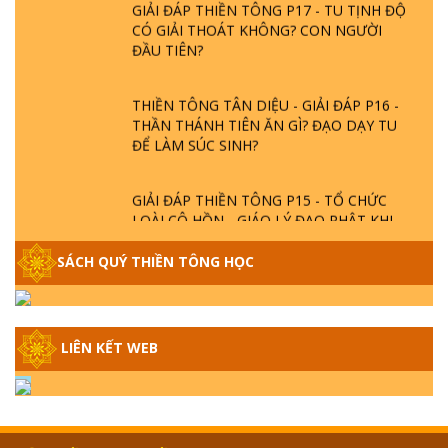
GIẢI ĐÁP THIỀN TÔNG P17 - TU TỊNH ĐỘ
CÓ GIẢI THOÁT KHÔNG? CON NGƯỜI
ĐẦU TIÊN?
THIỀN TÔNG TÂN DIỆU - GIẢI ĐÁP P16 -
THẦN THÁNH TIÊN ĂN GÌ? ĐẠO DẠY TU
ĐỂ LÀM SÚC SINH?
GIẢI ĐÁP THIỀN TÔNG P15 - TỔ CHỨC
LOÀI CÔ HỒN - GIÁO LÝ ĐẠO PHẬT KHI
NÀO XUẤT BẢN
SÁCH QUÝ THIỀN TÔNG HỌC
GIẢI ĐÁP THIỀN TÔNG ĐẶC BIỆT - P14 -
NGUỒN GỐC ÂM LỊCH DƯƠNG LỊCH -
TẦNG BÌNH LƯU LỚN ĐẾN ĐÂU
LIÊN KẾT WEB
GIẢI ĐÁP THIỀN TÔNG ĐẶC BIỆT - P13 -
CON NGƯỜI TU THÀNH PHẬT ĐƯỢC
KHÔNG? XÁ LỢI PHẬT THẬT - GIẢ | TTTD