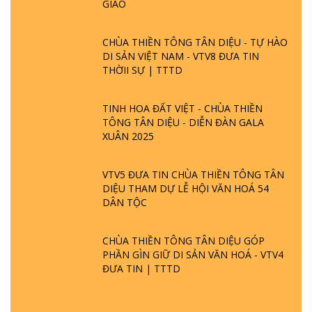
GIÁO
CHÙA THIỀN TÔNG TÂN DIỆU - TỰ HÀO
DI SẢN VIỆT NAM - VTV8 ĐƯA TIN
THỜII SỰ | TTTD
TINH HOA ĐẤT VIỆT - CHÙA THIỀN
TÔNG TÂN DIỆU - DIỄN ĐÀN GALA
XUÂN 2025
VTV5 ĐƯA TIN CHÙA THIỀN TÔNG TÂN
DIỆU THAM DỰ LỄ HỘI VĂN HOÁ 54
DÂN TỘC
CHÙA THIỀN TÔNG TÂN DIỆU GÓP
PHẦN GÌN GIỮ DI SẢN VĂN HOÁ - VTV4
ĐƯA TIN | TTTD