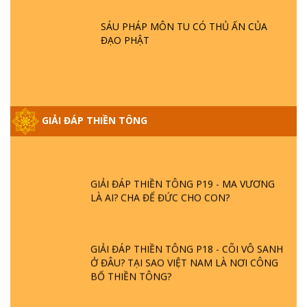
HOA SEN ? | TTTD
SÁU PHÁP MÔN TU CÓ THỦ ẤN CỦA
ĐẠO PHẬT
GIẢI ĐÁP VỀ LỄ TIỄN THIỀN TÔNG SƯ
NGỌC LÂM VỀ PHẬT GIỚI
GIẢI ĐÁP THIỀN TÔNG ĐẶC BIỆT PHẦN 20
GIẢI ĐÁP THIỀN TÔNG
- BÁC NGUYỄN NHÂN LÀ AI? PHIỀN NÃO
DO ĐÂU MÀ CÓ?
GIẢI ĐÁP THIỀN TÔNG P19 - MA VƯƠNG
LÀ AI? CHA ĐỂ ĐỨC CHO CON?
GIẢI ĐÁP THIỀN TÔNG P18 - CÕI VÔ SANH
Ở ĐÂU? TẠI SAO VIỆT NAM LÀ NƠI CÔNG
BỐ THIỀN TÔNG?