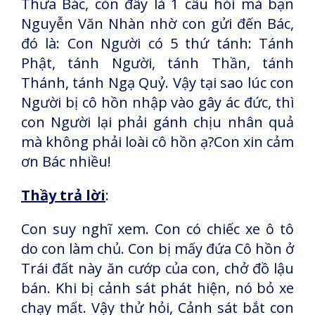
Thưa Bác, còn đây là 1 câu hỏi mà bạn
Nguyễn Văn Nhàn nhờ con gửi đến Bác,
đó là: Con Người có 5 thứ tánh: Tánh
Phật, tánh Người, tánh Thần, tánh
Thánh, tánh Ngạ Quỷ. Vậy tại sao lúc con
Người bị cô hồn nhập vào gây ác đức, thì
con Người lại phải gánh chịu nhân quả
mà không phải loài cô hồn ạ?Con xin cảm
ơn Bác nhiều!
Thầy trả lời
:
Con suy nghĩ xem. Con có chiếc xe ô tô
do con làm chủ. Con bị mấy đứa Cô hồn ở
Trái đất này ăn cướp của con, chở đồ lậu
bán. Khi bị cảnh sát phát hiện, nó bỏ xe
chạy mất. Vậy thử hỏi, Cảnh sát bắt con