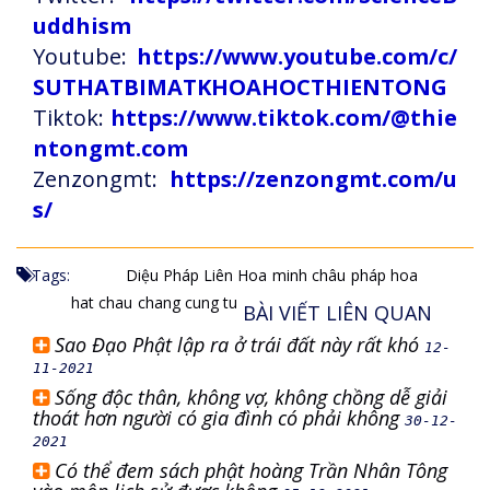
uddhism
Youtube:
https://www.youtube.com/c/
SUTHATBIMATKHOAHOCTHIENTONG
Tiktok:
https://www.tiktok.com/@thie
ntongmt.com
Zenzongmt:
https://zenzongmt.com/u
s/
Tags:
Diệu Pháp Liên Hoa
minh châu
pháp hoa
hat chau
chang cung tu
BÀI VIẾT LIÊN QUAN
Sao Đạo Phật lập ra ở trái đất này rất khó
12-
11-2021
Sống độc thân, không vợ, không chồng dễ giải
thoát hơn người có gia đình có phải không
30-12-
2021
Có thể đem sách phật hoàng Trần Nhân Tông