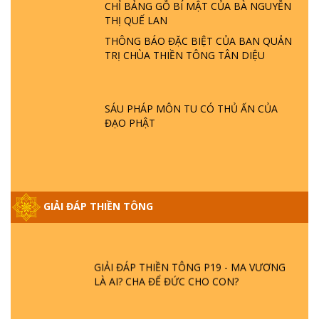
SAO TRÁI ĐẤT NHIỀU THIÊN TAI - LŨ LỤT
CHỈ BẢNG GỖ BÍ MẬT CỦA BÀ NGUYỄN
- HỎA HOẠN | TTTD
THỊ QUẾ LAN
THÔNG BÁO ĐẶC BIỆT CỦA BAN QUẢN
TRỊ CHÙA THIỀN TÔNG TÂN DIỆU
GIẢI ĐÁP THIỀN TÔNG ĐẶC BIỆT P21 - TẠI
SAO ĐỨC PHẬT BƯỚC ĐI 7 BƯỚC TRÊN
HOA SEN ? | TTTD
SÁU PHÁP MÔN TU CÓ THỦ ẤN CỦA
ĐẠO PHẬT
GIẢI ĐÁP VỀ LỄ TIỄN THIỀN TÔNG SƯ
NGỌC LÂM VỀ PHẬT GIỚI
GIẢI ĐÁP THIỀN TÔNG ĐẶC BIỆT PHẦN 20
GIẢI ĐÁP THIỀN TÔNG
- BÁC NGUYỄN NHÂN LÀ AI? PHIỀN NÃO
DO ĐÂU MÀ CÓ?
GIẢI ĐÁP THIỀN TÔNG P19 - MA VƯƠNG
LÀ AI? CHA ĐỂ ĐỨC CHO CON?