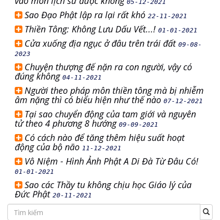
vào môn lịch sử được không
05-12-2021
Sao Đạo Phật lập ra lại rất khó
22-11-2021
Thiền Tông: Không Lưu Dấu Vết...!
01-01-2021
Cửa xuống địa ngục ở đâu trên trái đất
09-08-
2023
Chuyện thượng đế nặn ra con người, vậy có
đúng không
04-11-2021
Người theo pháp môn thiền tông mà bị nhiễm
âm nặng thì có biểu hiện như thế nào
07-12-2021
Tại sao chuyển động của tam giới và nguyên
tử theo 4 phương 8 hướng
09-09-2021
Có cách nào để tăng thêm hiệu suất hoạt
động của bộ não
11-12-2021
Vô Niệm - Hình Ảnh Phật A Di Đà Từ Đâu Có!
01-01-2021
Sao các Thầy tu không chịu học Giáo lý của
Đức Phật
20-11-2021