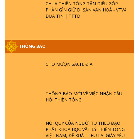
CHÙA THIỀN TÔNG TÂN DIỆU GÓP
PHẦN GÌN GIỮ DI SẢN VĂN HOÁ - VTV4
ĐƯA TIN | TTTD
THÔNG BÁO
GIẢI ĐÁP ĐẶC BIỆT P25 - SUỐT 49 NĂM
PHẬT KHÔNG NÓI? HỘI LONG HOA LÀ
HỘI GÌ? TỬ VÌ ĐẠO
CHO MƯỢN SÁCH, ĐĨA
GIẢI ĐÁP ĐẶC BIỆT P24 - TÁNH PHẬT
ĐƯỢC HÌNH THÀNH NHƯ THẾ NÀO?
PHẬT GIỚI CÓ THỜI GIAN KHÔNG? |
THÔNG BÁO MỚI VỀ VIỆC NHẬN CÂU
TTTD
HỎI THIỀN TÔNG
GIẢI ĐÁP ĐẶC BIỆT P23 - THIÊN ĐÀNG Ở
ĐÂU? ĐỊA NGỤC Ở ĐÂU? ĐỨC CHÚA TRỜI
LÀ AI? QUỶ SA TĂNG? | TTTD
NỘI QUY CỦA NGƯỜI TU THEO ĐẠO
PHẬT KHOA HỌC VẬT LÝ THIỀN TÔNG
GIẢI ĐÁP THIỀN TÔNG ĐẶC BIỆT P22 - TẠI
VIỆT NAM, ĐỀ XUẤT THU LẠI GIẤY YẾU