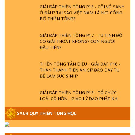
GIẢI ĐÁP THIỀN TÔNG P18 - CÕI VÔ SANH
Ở ĐÂU? TẠI SAO VIỆT NAM LÀ NƠI CÔNG
BỐ THIỀN TÔNG?
GIẢI ĐÁP THIỀN TÔNG P17 - TU TỊNH ĐỘ
CÓ GIẢI THOÁT KHÔNG? CON NGƯỜI
ĐẦU TIÊN?
THIỀN TÔNG TÂN DIỆU - GIẢI ĐÁP P16 -
THẦN THÁNH TIÊN ĂN GÌ? ĐẠO DẠY TU
ĐỂ LÀM SÚC SINH?
GIẢI ĐÁP THIỀN TÔNG P15 - TỔ CHỨC
LOÀI CÔ HỒN - GIÁO LÝ ĐẠO PHẬT KHI
NÀO XUẤT BẢN
SÁCH QUÝ THIỀN TÔNG HỌC
GIẢI ĐÁP THIỀN TÔNG ĐẶC BIỆT - P14 -
NGUỒN GỐC ÂM LỊCH DƯƠNG LỊCH -
TẦNG BÌNH LƯU LỚN ĐẾN ĐÂU