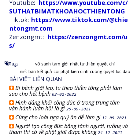
Youtube:
https://www.youtube.com/c/
SUTHATBIMATKHOAHOCTHIENTONG
Tiktok:
https://www.tiktok.com/@thie
ntongmt.com
Zenzongmt:
https://zenzongmt.com/u
s/
Tags:
vô sanh
tam giới
nhất tự thiền
quyết chí
niết bàn
kết quả
cõi phật
kien dinh
cuong quyet
luc dao
BÀI VIẾT LIÊN QUAN
Bị bênh giời leo, tu theo thiền tông phải làm
sao cho hết bệnh
02-02-2022
Hình dáng khối công đức ở trong trung tâm
vận hành luân hồi là gì
25-09-2021
Cúng cho loài ngạ quỷ ăn để làm gì
11-09-2021
Người tạo công đức bằng tánh người, tưởng và
tham thì có về phật giới được không
24-12-2021