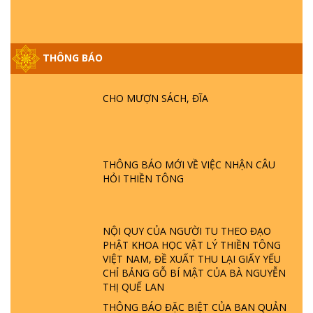
THÔNG BÁO
GIẢI ĐÁP ĐẶC BIỆT P25 - SUỐT 49 NĂM
PHẬT KHÔNG NÓI? HỘI LONG HOA LÀ
HỘI GÌ? TỬ VÌ ĐẠO
CHO MƯỢN SÁCH, ĐĨA
GIẢI ĐÁP ĐẶC BIỆT P24 - TÁNH PHẬT
ĐƯỢC HÌNH THÀNH NHƯ THẾ NÀO?
PHẬT GIỚI CÓ THỜI GIAN KHÔNG? |
THÔNG BÁO MỚI VỀ VIỆC NHẬN CÂU
TTTD
HỎI THIỀN TÔNG
GIẢI ĐÁP ĐẶC BIỆT P23 - THIÊN ĐÀNG Ở
ĐÂU? ĐỊA NGỤC Ở ĐÂU? ĐỨC CHÚA TRỜI
LÀ AI? QUỶ SA TĂNG? | TTTD
NỘI QUY CỦA NGƯỜI TU THEO ĐẠO
PHẬT KHOA HỌC VẬT LÝ THIỀN TÔNG
VIỆT NAM, ĐỀ XUẤT THU LẠI GIẤY YẾU
GIẢI ĐÁP THIỀN TÔNG ĐẶC BIỆT P22 - TẠI
CHỈ BẢNG GỖ BÍ MẬT CỦA BÀ NGUYỄN
SAO TRÁI ĐẤT NHIỀU THIÊN TAI - LŨ LỤT
THỊ QUẾ LAN
- HỎA HOẠN | TTTD
THÔNG BÁO ĐẶC BIỆT CỦA BAN QUẢN