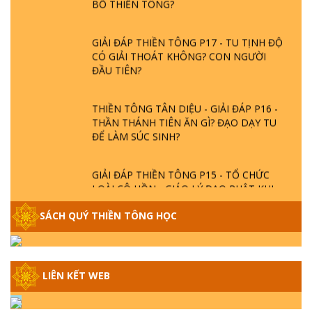
GIẢI ĐÁP THIỀN TÔNG P17 - TU TỊNH ĐỘ
CÓ GIẢI THOÁT KHÔNG? CON NGƯỜI
ĐẦU TIÊN?
THIỀN TÔNG TÂN DIỆU - GIẢI ĐÁP P16 -
THẦN THÁNH TIÊN ĂN GÌ? ĐẠO DẠY TU
ĐỂ LÀM SÚC SINH?
GIẢI ĐÁP THIỀN TÔNG P15 - TỔ CHỨC
LOÀI CÔ HỒN - GIÁO LÝ ĐẠO PHẬT KHI
NÀO XUẤT BẢN
SÁCH QUÝ THIỀN TÔNG HỌC
GIẢI ĐÁP THIỀN TÔNG ĐẶC BIỆT - P14 -
NGUỒN GỐC ÂM LỊCH DƯƠNG LỊCH -
TẦNG BÌNH LƯU LỚN ĐẾN ĐÂU
LIÊN KẾT WEB
GIẢI ĐÁP THIỀN TÔNG ĐẶC BIỆT - P13 -