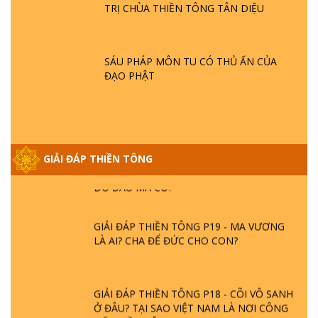
TRỊ CHÙA THIỀN TÔNG TÂN DIỆU
GIẢI ĐÁP THIỀN TÔNG ĐẶC BIỆT P21 - TẠI
SAO ĐỨC PHẬT BƯỚC ĐI 7 BƯỚC TRÊN
HOA SEN ? | TTTD
SÁU PHÁP MÔN TU CÓ THỦ ẤN CỦA
ĐẠO PHẬT
GIẢI ĐÁP VỀ LỄ TIỄN THIỀN TÔNG SƯ
NGỌC LÂM VỀ PHẬT GIỚI
GIẢI ĐÁP THIỀN TÔNG ĐẶC BIỆT PHẦN 20
GIẢI ĐÁP THIỀN TÔNG
- BÁC NGUYỄN NHÂN LÀ AI? PHIỀN NÃO
DO ĐÂU MÀ CÓ?
GIẢI ĐÁP THIỀN TÔNG P19 - MA VƯƠNG
LÀ AI? CHA ĐỂ ĐỨC CHO CON?
GIẢI ĐÁP THIỀN TÔNG P18 - CÕI VÔ SANH
Ở ĐÂU? TẠI SAO VIỆT NAM LÀ NƠI CÔNG
BỐ THIỀN TÔNG?