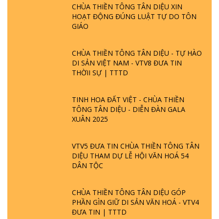
CHÙA THIỀN TÔNG TÂN DIỆU XIN
HOẠT ĐỘNG ĐÚNG LUẬT TỰ DO TÔN
GIÁO
CHÙA THIỀN TÔNG TÂN DIỆU - TỰ HÀO
DI SẢN VIỆT NAM - VTV8 ĐƯA TIN
THỜII SỰ | TTTD
TINH HOA ĐẤT VIỆT - CHÙA THIỀN
TÔNG TÂN DIỆU - DIỄN ĐÀN GALA
XUÂN 2025
VTV5 ĐƯA TIN CHÙA THIỀN TÔNG TÂN
DIỆU THAM DỰ LỄ HỘI VĂN HOÁ 54
DÂN TỘC
CHÙA THIỀN TÔNG TÂN DIỆU GÓP
PHẦN GÌN GIỮ DI SẢN VĂN HOÁ - VTV4
ĐƯA TIN | TTTD