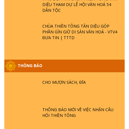
DIỆU THAM DỰ LỄ HỘI VĂN HOÁ 54
DÂN TỘC
CHÙA THIỀN TÔNG TÂN DIỆU GÓP
PHẦN GÌN GIỮ DI SẢN VĂN HOÁ - VTV4
ĐƯA TIN | TTTD
THÔNG BÁO
GIẢI ĐÁP ĐẶC BIỆT P25 - SUỐT 49 NĂM
PHẬT KHÔNG NÓI? HỘI LONG HOA LÀ
CHO MƯỢN SÁCH, ĐĨA
HỘI GÌ? TỬ VÌ ĐẠO
GIẢI ĐÁP ĐẶC BIỆT P24 - TÁNH PHẬT
ĐƯỢC HÌNH THÀNH NHƯ THẾ NÀO?
THÔNG BÁO MỚI VỀ VIỆC NHẬN CÂU
PHẬT GIỚI CÓ THỜI GIAN KHÔNG? |
HỎI THIỀN TÔNG
TTTD
GIẢI ĐÁP ĐẶC BIỆT P23 - THIÊN ĐÀNG Ở