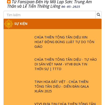
Từ Fansipan Đến Hy Mã Lạp Sơn: Trung Ấm
Thân và Lễ Tiễn Thiêng Liêng
06-05-2025
SỰ KIỆN
CHÙA THIỀN TÔNG TÂN DIỆU XIN
HOẠT ĐỘNG ĐÚNG LUẬT TỰ DO TÔN
GIÁO
CHÙA THIỀN TÔNG TÂN DIỆU - TỰ HÀO
DI SẢN VIỆT NAM - VTV8 ĐƯA TIN
THỜII SỰ | TTTD
TINH HOA ĐẤT VIỆT - CHÙA THIỀN
TÔNG TÂN DIỆU - DIỄN ĐÀN GALA
XUÂN 2025
VTV5 ĐƯA TIN CHÙA THIỀN TÔNG TÂN