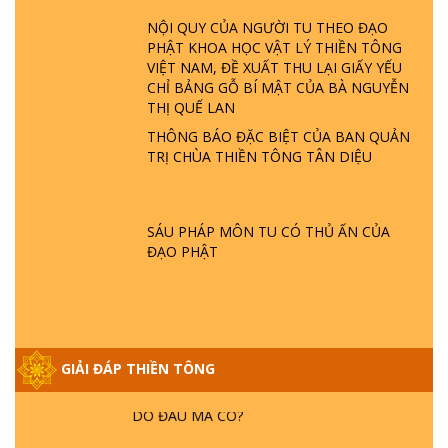
ĐÂU? ĐỊA NGỤC Ở ĐÂU? ĐỨC CHÚA TRỜI
NỘI QUY CỦA NGƯỜI TU THEO ĐẠO
LÀ AI? QUỶ SA TĂNG? | TTTD
PHẬT KHOA HỌC VẬT LÝ THIỀN TÔNG
VIỆT NAM, ĐỀ XUẤT THU LẠI GIẤY YẾU
GIẢI ĐÁP THIỀN TÔNG ĐẶC BIỆT P22 - TẠI
CHỈ BẢNG GỖ BÍ MẬT CỦA BÀ NGUYỄN
SAO TRÁI ĐẤT NHIỀU THIÊN TAI - LŨ LỤT
THỊ QUẾ LAN
- HỎA HOẠN | TTTD
THÔNG BÁO ĐẶC BIỆT CỦA BAN QUẢN
TRỊ CHÙA THIỀN TÔNG TÂN DIỆU
GIẢI ĐÁP THIỀN TÔNG ĐẶC BIỆT P21 - TẠI
SAO ĐỨC PHẬT BƯỚC ĐI 7 BƯỚC TRÊN
HOA SEN ? | TTTD
SÁU PHÁP MÔN TU CÓ THỦ ẤN CỦA
ĐẠO PHẬT
GIẢI ĐÁP VỀ LỄ TIỄN THIỀN TÔNG SƯ
NGỌC LÂM VỀ PHẬT GIỚI
GIẢI ĐÁP THIỀN TÔNG ĐẶC BIỆT PHẦN 20
GIẢI ĐÁP THIỀN TÔNG
- BÁC NGUYỄN NHÂN LÀ AI? PHIỀN NÃO
DO ĐÂU MÀ CÓ?