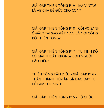
GIẢI ĐÁP THIỀN TÔNG P19 - MA VƯƠNG
LÀ AI? CHA ĐỂ ĐỨC CHO CON?
GIẢI ĐÁP THIỀN TÔNG P18 - CÕI VÔ SANH
Ở ĐÂU? TẠI SAO VIỆT NAM LÀ NƠI CÔNG
BỐ THIỀN TÔNG?
GIẢI ĐÁP THIỀN TÔNG P17 - TU TỊNH ĐỘ
CÓ GIẢI THOÁT KHÔNG? CON NGƯỜI
ĐẦU TIÊN?
THIỀN TÔNG TÂN DIỆU - GIẢI ĐÁP P16 -
THẦN THÁNH TIÊN ĂN GÌ? ĐẠO DẠY TU
ĐỂ LÀM SÚC SINH?
GIẢI ĐÁP THIỀN TÔNG P15 - TỔ CHỨC
LOÀI CÔ HỒN - GIÁO LÝ ĐẠO PHẬT KHI
NÀO XUẤT BẢN