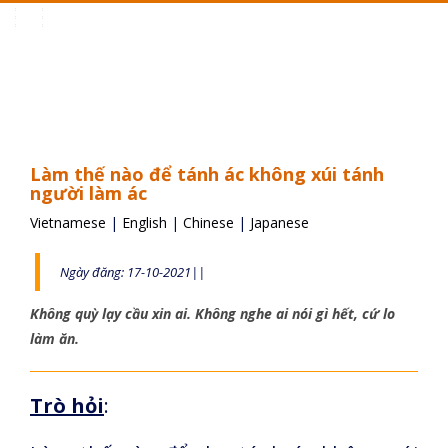
Toggle
navigation
Làm thế nào để tánh ác không xúi tánh
người làm ác
Vietnamese
|
English
|
Chinese
|
Japanese
Ngày đăng: 17-10-2021||
Không quỳ lạy cầu xin ai. Không nghe ai nói gì hết, cứ lo
làm ăn.
Trò hỏi
: