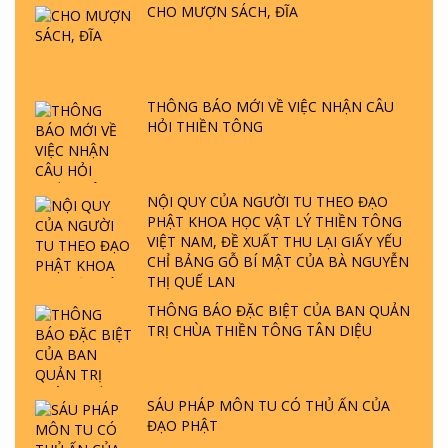
CHO MƯỢN SÁCH, ĐĨA
GIẢI ĐÁP ĐẶC BIỆT P24 - TÁNH PHẬT
ĐƯỢC HÌNH THÀNH NHƯ THẾ NÀO?
PHẬT GIỚI CÓ THỜI GIAN KHÔNG? |
THÔNG BÁO MỚI VỀ VIỆC NHẬN CÂU
TTTD
HỎI THIỀN TÔNG
GIẢI ĐÁP ĐẶC BIỆT P23 - THIÊN ĐÀNG Ở
ĐÂU? ĐỊA NGỤC Ở ĐÂU? ĐỨC CHÚA TRỜI
LÀ AI? QUỶ SA TĂNG? | TTTD
NỘI QUY CỦA NGƯỜI TU THEO ĐẠO
PHẬT KHOA HỌC VẬT LÝ THIỀN TÔNG
VIỆT NAM, ĐỀ XUẤT THU LẠI GIẤY YẾU
GIẢI ĐÁP THIỀN TÔNG ĐẶC BIỆT P22 - TẠI
CHỈ BẢNG GỖ BÍ MẬT CỦA BÀ NGUYỄN
SAO TRÁI ĐẤT NHIỀU THIÊN TAI - LŨ LỤT
THỊ QUẾ LAN
- HỎA HOẠN | TTTD
THÔNG BÁO ĐẶC BIỆT CỦA BAN QUẢN
TRỊ CHÙA THIỀN TÔNG TÂN DIỆU
GIẢI ĐÁP THIỀN TÔNG ĐẶC BIỆT P21 - TẠI
SAO ĐỨC PHẬT BƯỚC ĐI 7 BƯỚC TRÊN
HOA SEN ? | TTTD
SÁU PHÁP MÔN TU CÓ THỦ ẤN CỦA
ĐẠO PHẬT
GIẢI ĐÁP VỀ LỄ TIỄN THIỀN TÔNG SƯ