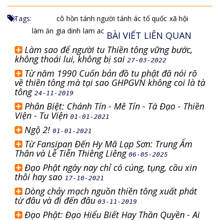
Tags:
cô hồn
tánh người
tánh ác
tổ quốc
xã hội
làm ăn
gia dinh
lam ac
BÀI VIẾT LIÊN QUAN
Làm sao để người tu Thiền tông vững bước,
không thoái lui, không bị sai
27-03-2022
Từ năm 1990 Cuốn bản đồ tu phật đã nói rõ
về thiền tông mà tại sao GHPGVN không coi là tà
tông
24-11-2019
Phân Biệt: Chánh Tín - Mê Tín - Tà Đạo - Thiền
Viện - Tu Viện
01-01-2021
Ngộ 2!
01-01-2021
Từ Fansipan Đến Hy Mã Lạp Sơn: Trung Ấm
Thân và Lễ Tiễn Thiêng Liêng
06-05-2025
Đạo Phật ngày nay chỉ có cúng, tụng, cầu xin
thôi hay sao
17-10-2021
Dòng chảy mạch nguồn thiền tông xuất phát
từ đâu và đi đến đâu
03-11-2019
Đạo Phật: Đạo Hiểu Biết Hay Thần Quyền - Ai