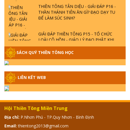
THIỀN TÔNG TÂN DIỆU - GIẢI ĐÁP P16 -
THẦN THÁNH TIÊN ĂN GÌ? ĐẠO DẠY TU
ĐỂ LÀM SÚC SINH?
GIẢI ĐÁP THIỀN TÔNG P15 - TỔ CHỨC
LOÀI CÔ HỒN - GIÁO LÝ ĐẠO PHẬT KHI
NÀO XUẤT BẢN
SÁCH QUÝ THIỀN TÔNG HỌC
GIẢI ĐÁP THIỀN TÔNG ĐẶC BIỆT - P14 -
NGUỒN GỐC ÂM LỊCH DƯƠNG LỊCH -
TẦNG BÌNH LƯU LỚN ĐẾN ĐÂU
LIÊN KẾT WEB
GIẢI ĐÁP THIỀN TÔNG ĐẶC BIỆT - P13 -
CON NGƯỜI TU THÀNH PHẬT ĐƯỢC
KHÔNG? XÁ LỢI PHẬT THẬT - GIẢ | TTTD
Hội Thiền Tông Miền Trung
GIẢI ĐÁP THIỀN TÔNG ĐẶC BIỆT - P12 -
Địa chỉ:
P.Nhơn Phú - TP.Quy Nhơn - Bình Định
SỰ THẬT VỀ ĐẠI HỒNG THỦY? TRỜI ĐÁNH
THÁNH ĐÂM THẦN VẶN HỌNG?
Email:
thientong2013@gmail.com