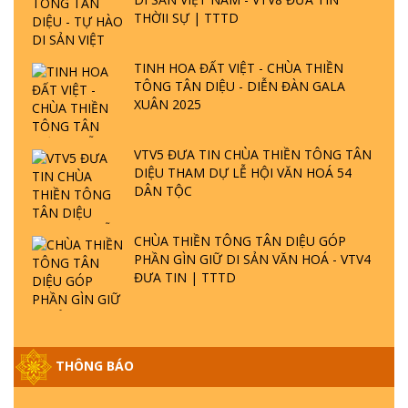
THỜII SỰ | TTTD
TINH HOA ĐẤT VIỆT - CHÙA THIỀN
TÔNG TÂN DIỆU - DIỄN ĐÀN GALA
XUÂN 2025
VTV5 ĐƯA TIN CHÙA THIỀN TÔNG TÂN
DIỆU THAM DỰ LỄ HỘI VĂN HOÁ 54
DÂN TỘC
CHÙA THIỀN TÔNG TÂN DIỆU GÓP
PHẦN GÌN GIỮ DI SẢN VĂN HOÁ - VTV4
ĐƯA TIN | TTTD
THÔNG BÁO
GIẢI ĐÁP ĐẶC BIỆT P25 - SUỐT 49 NĂM
PHẬT KHÔNG NÓI? HỘI LONG HOA LÀ
HỘI GÌ? TỬ VÌ ĐẠO