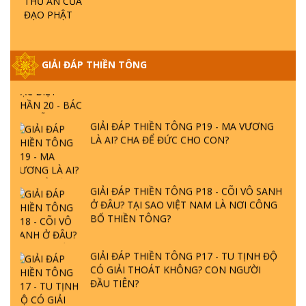
NGỌC LÂM VỀ PHẬT GIỚI
GIẢI ĐÁP THIỀN TÔNG ĐẶC BIỆT PHẦN 20
GIẢI ĐÁP THIỀN TÔNG
- BÁC NGUYỄN NHÂN LÀ AI? PHIỀN NÃO
DO ĐÂU MÀ CÓ?
GIẢI ĐÁP THIỀN TÔNG P19 - MA VƯƠNG
LÀ AI? CHA ĐỂ ĐỨC CHO CON?
GIẢI ĐÁP THIỀN TÔNG P18 - CÕI VÔ SANH
Ở ĐÂU? TẠI SAO VIỆT NAM LÀ NƠI CÔNG
BỐ THIỀN TÔNG?
GIẢI ĐÁP THIỀN TÔNG P17 - TU TỊNH ĐỘ
CÓ GIẢI THOÁT KHÔNG? CON NGƯỜI
ĐẦU TIÊN?