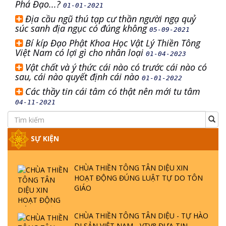
Phá Đạo...?
01-01-2021
Địa cầu ngũ thú tạp cư thần người ngạ quỷ
súc sanh địa ngục có đúng không
05-09-2021
Bí kíp Đạo Phật Khoa Học Vật Lý Thiền Tông
Việt Nam có lợi gì cho nhân loại
01-04-2023
Vật chất và ý thức cái nào có trước cái nào có
sau, cái nào quyết định cái nào
01-01-2022
Các thầy tin cái tâm có thật nên mới tu tâm
04-11-2021
SỰ KIỆN
CHÙA THIỀN TÔNG TÂN DIỆU XIN
HOẠT ĐỘNG ĐÚNG LUẬT TỰ DO TÔN
GIÁO
CHÙA THIỀN TÔNG TÂN DIỆU - TỰ HÀO
DI SẢN VIỆT NAM - VTV8 ĐƯA TIN