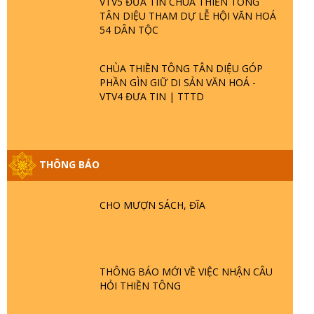
VTV5 ĐƯA TIN CHÙA THIỀN TÔNG
TÂN DIỆU THAM DỰ LỄ HỘI VĂN HOÁ
54 DÂN TỘC
CHÙA THIỀN TÔNG TÂN DIỆU GÓP
PHẦN GÌN GIỮ DI SẢN VĂN HOÁ -
VTV4 ĐƯA TIN | TTTD
THÔNG BÁO
GIẢI ĐÁP ĐẶC BIỆT P25 - SUỐT 49 NĂM
PHẬT KHÔNG NÓI? HỘI LONG HOA LÀ
HỘI GÌ? TỬ VÌ ĐẠO
CHO MƯỢN SÁCH, ĐĨA
GIẢI ĐÁP ĐẶC BIỆT P24 - TÁNH PHẬT
ĐƯỢC HÌNH THÀNH NHƯ THẾ NÀO?
PHẬT GIỚI CÓ THỜI GIAN KHÔNG? |
THÔNG BÁO MỚI VỀ VIỆC NHẬN CÂU
TTTD
HỎI THIỀN TÔNG
GIẢI ĐÁP ĐẶC BIỆT P23 - THIÊN ĐÀNG Ở