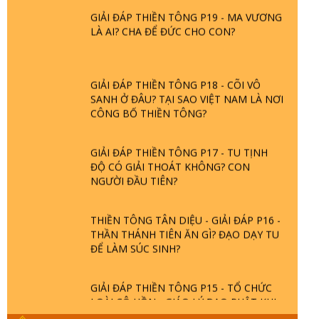
GIẢI ĐÁP THIỀN TÔNG P19 - MA VƯƠNG
LÀ AI? CHA ĐỂ ĐỨC CHO CON?
GIẢI ĐÁP THIỀN TÔNG P18 - CÕI VÔ
SANH Ở ĐÂU? TẠI SAO VIỆT NAM LÀ NƠI
CÔNG BỐ THIỀN TÔNG?
GIẢI ĐÁP THIỀN TÔNG P17 - TU TỊNH
ĐỘ CÓ GIẢI THOÁT KHÔNG? CON
NGƯỜI ĐẦU TIÊN?
THIỀN TÔNG TÂN DIỆU - GIẢI ĐÁP P16 -
THẦN THÁNH TIÊN ĂN GÌ? ĐẠO DẠY TU
ĐỂ LÀM SÚC SINH?
GIẢI ĐÁP THIỀN TÔNG P15 - TỔ CHỨC
LOÀI CÔ HỒN - GIÁO LÝ ĐẠO PHẬT KHI
NÀO XUẤT BẢN