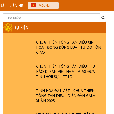
 LỄ
LIÊN HỆ
Việt Nam
中文
English
Japanese
SỰ KIỆN
CHÙA THIỀN TÔNG TÂN DIỆU XIN
HOẠT ĐỘNG ĐÚNG LUẬT TỰ DO TÔN
GIÁO
CHÙA THIỀN TÔNG TÂN DIỆU - TỰ
HÀO DI SẢN VIỆT NAM - VTV8 ĐƯA
TIN THỜII SỰ | TTTD
TINH HOA ĐẤT VIỆT - CHÙA THIỀN
TÔNG TÂN DIỆU - DIỄN ĐÀN GALA
XUÂN 2025