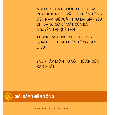
ĐÂU? ĐỊA NGỤC Ở ĐÂU? ĐỨC CHÚA
TRỜI LÀ AI? QUỶ SA TĂNG? | TTTD
NỘI QUY CỦA NGƯỜI TU THEO ĐẠO
PHẬT KHOA HỌC VẬT LÝ THIỀN TÔNG
VIỆT NAM, ĐỀ XUẤT THU LẠI GIẤY YẾU
GIẢI ĐÁP THIỀN TÔNG ĐẶC BIỆT P22 -
CHỈ BẢNG GỖ BÍ MẬT CỦA BÀ
TẠI SAO TRÁI ĐẤT NHIỀU THIÊN TAI - LŨ
NGUYỄN THỊ QUẾ LAN
LỤT - HỎA HOẠN | TTTD
THÔNG BÁO ĐẶC BIỆT CỦA BAN
QUẢN TRỊ CHÙA THIỀN TÔNG TÂN
GIẢI ĐÁP THIỀN TÔNG ĐẶC BIỆT P21 -
DIỆU
TẠI SAO ĐỨC PHẬT BƯỚC ĐI 7 BƯỚC
TRÊN HOA SEN ? | TTTD
SÁU PHÁP MÔN TU CÓ THỦ ẤN CỦA
ĐẠO PHẬT
GIẢI ĐÁP VỀ LỄ TIỄN THIỀN TÔNG SƯ
NGỌC LÂM VỀ PHẬT GIỚI
GIẢI ĐÁP THIỀN TÔNG ĐẶC BIỆT PHẦN
GIẢI ĐÁP THIỀN TÔNG
20 - BÁC NGUYỄN NHÂN LÀ AI? PHIỀN
NÃO DO ĐÂU MÀ CÓ?