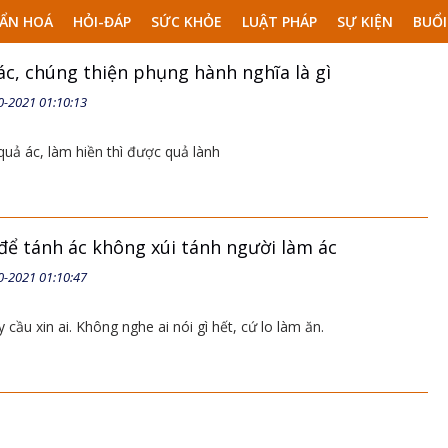
ẨN HOÁ
HỎI-ĐÁP
SỨC KHỎE
LUẬT PHÁP
SỰ KIỆN
BUỔI
ác, chúng thiện phụng hành nghĩa là gì
0-2021 01:10:13
 quả ác, làm hiền thì được quả lành
để tánh ác không xúi tánh người làm ác
0-2021 01:10:47
 cầu xin ai. Không nghe ai nói gì hết, cứ lo làm ăn.