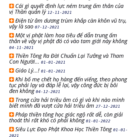
Cái gì quyết định lực ném trung ấm thân của
vị Thần quản lý
12-11-2021
Điện từ âm dương trùm khắp càn khôn vũ trụ,
vậy là sao
07-12-2021
Một vị phật làm hoa tiêu để dẫn trung ấm
thân về vậy vị phật đó có vào tam giới này không
04-11-2021
Thiền Tông Ra Đời Chuẩn Lại Tưởng và Tham
Con Người...
01-01-2021
Giáo Lý...!
01-01-2021
Khi bố mẹ chết họ hàng đến viếng, theo phong
tục phải lạy và đáp lễ lại, vậy công đức bị bôi
đen không
04-12-2021
Trong cửa hải triều âm có gì và khi nào mình
biết mình đã vượt cửa hải triều âm
27-12-2021
Pháp thiền tông học giác ngộ rất dễ, còn giải
thoát thì rất khó có phải không
01-01-2022
Siêu Lực Đạo Phật Khoa Học Thiền Tông
01-01-
2021