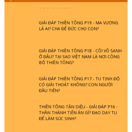
DO ĐÂU MÀ CÓ?
GIẢI ĐÁP THIỀN TÔNG P19 - MA VƯƠNG
LÀ AI? CHA ĐỂ ĐỨC CHO CON?
GIẢI ĐÁP THIỀN TÔNG P18 - CÕI VÔ SANH
Ở ĐÂU? TẠI SAO VIỆT NAM LÀ NƠI CÔNG
BỐ THIỀN TÔNG?
GIẢI ĐÁP THIỀN TÔNG P17 - TU TỊNH ĐỘ
CÓ GIẢI THOÁT KHÔNG? CON NGƯỜI
ĐẦU TIÊN?
THIỀN TÔNG TÂN DIỆU - GIẢI ĐÁP P16 -
THẦN THÁNH TIÊN ĂN GÌ? ĐẠO DẠY TU
ĐỂ LÀM SÚC SINH?
GIẢI ĐÁP THIỀN TÔNG P15 - TỔ CHỨC