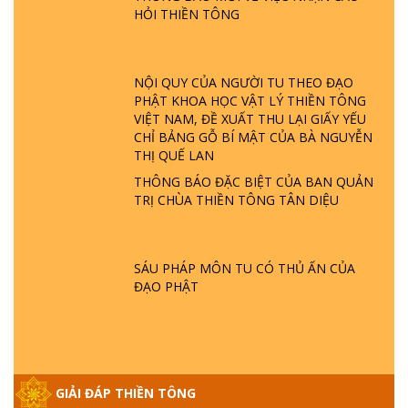
TTTD
HỎI THIỀN TÔNG
GIẢI ĐÁP ĐẶC BIỆT P23 - THIÊN ĐÀNG Ở
ĐÂU? ĐỊA NGỤC Ở ĐÂU? ĐỨC CHÚA TRỜI
LÀ AI? QUỶ SA TĂNG? | TTTD
NỘI QUY CỦA NGƯỜI TU THEO ĐẠO
PHẬT KHOA HỌC VẬT LÝ THIỀN TÔNG
VIỆT NAM, ĐỀ XUẤT THU LẠI GIẤY YẾU
GIẢI ĐÁP THIỀN TÔNG ĐẶC BIỆT P22 - TẠI
CHỈ BẢNG GỖ BÍ MẬT CỦA BÀ NGUYỄN
SAO TRÁI ĐẤT NHIỀU THIÊN TAI - LŨ LỤT
THỊ QUẾ LAN
- HỎA HOẠN | TTTD
THÔNG BÁO ĐẶC BIỆT CỦA BAN QUẢN
TRỊ CHÙA THIỀN TÔNG TÂN DIỆU
GIẢI ĐÁP THIỀN TÔNG ĐẶC BIỆT P21 - TẠI
SAO ĐỨC PHẬT BƯỚC ĐI 7 BƯỚC TRÊN
HOA SEN ? | TTTD
SÁU PHÁP MÔN TU CÓ THỦ ẤN CỦA
ĐẠO PHẬT
GIẢI ĐÁP VỀ LỄ TIỄN THIỀN TÔNG SƯ
NGỌC LÂM VỀ PHẬT GIỚI
GIẢI ĐÁP THIỀN TÔNG ĐẶC BIỆT PHẦN 20
GIẢI ĐÁP THIỀN TÔNG
- BÁC NGUYỄN NHÂN LÀ AI? PHIỀN NÃO