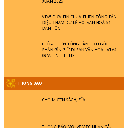
XUÂN 2025
VTV5 ĐƯA TIN CHÙA THIỀN TÔNG TÂN
DIỆU THAM DỰ LỄ HỘI VĂN HOÁ 54
DÂN TỘC
CHÙA THIỀN TÔNG TÂN DIỆU GÓP
PHẦN GÌN GIỮ DI SẢN VĂN HOÁ - VTV4
ĐƯA TIN | TTTD
THÔNG BÁO
GIẢI ĐÁP ĐẶC BIỆT P25 - SUỐT 49 NĂM
PHẬT KHÔNG NÓI? HỘI LONG HOA LÀ
HỘI GÌ? TỬ VÌ ĐẠO
CHO MƯỢN SÁCH, ĐĨA
GIẢI ĐÁP ĐẶC BIỆT P24 - TÁNH PHẬT
ĐƯỢC HÌNH THÀNH NHƯ THẾ NÀO?
PHẬT GIỚI CÓ THỜI GIAN KHÔNG? |
THÔNG BÁO MỚI VỀ VIỆC NHẬN CÂU