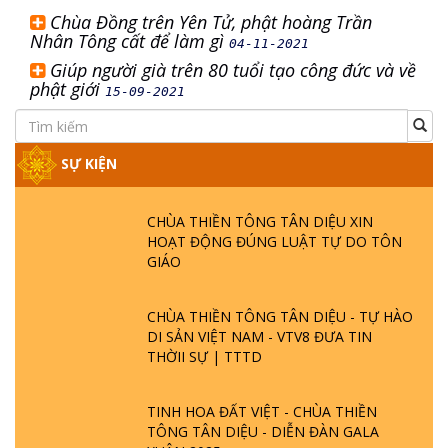
Chùa Đồng trên Yên Tử, phật hoàng Trần
Nhân Tông cất để làm gì
04-11-2021
Giúp người già trên 80 tuổi tạo công đức và về
phật giới
15-09-2021
SỰ KIỆN
CHÙA THIỀN TÔNG TÂN DIỆU XIN
HOẠT ĐỘNG ĐÚNG LUẬT TỰ DO TÔN
GIÁO
CHÙA THIỀN TÔNG TÂN DIỆU - TỰ HÀO
DI SẢN VIỆT NAM - VTV8 ĐƯA TIN
THỜII SỰ | TTTD
TINH HOA ĐẤT VIỆT - CHÙA THIỀN
TÔNG TÂN DIỆU - DIỄN ĐÀN GALA