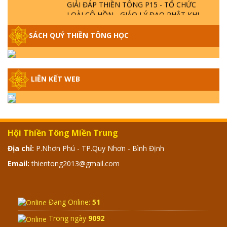
LOÀI CÔ HỒN - GIÁO LÝ ĐẠO PHẬT KHI
NÀO XUẤT BẢN
SÁCH QUÝ THIỀN TÔNG HỌC
GIẢI ĐÁP THIỀN TÔNG ĐẶC BIỆT - P14 -
NGUỒN GỐC ÂM LỊCH DƯƠNG LỊCH -
TẦNG BÌNH LƯU LỚN ĐẾN ĐÂU
LIÊN KẾT WEB
GIẢI ĐÁP THIỀN TÔNG ĐẶC BIỆT - P13 -
CON NGƯỜI TU THÀNH PHẬT ĐƯỢC
KHÔNG? XÁ LỢI PHẬT THẬT - GIẢ | TTTD
Hội Thiền Tông Miền Trung
GIẢI ĐÁP THIỀN TÔNG ĐẶC BIỆT - P12 -
Địa chỉ:
P.Nhơn Phú - TP.Quy Nhơn - Bình Định
SỰ THẬT VỀ ĐẠI HỒNG THỦY? TRỜI ĐÁNH
THÁNH ĐÂM THẦN VẶN HỌNG?
Email:
thientong2013@gmail.com
GIẢI ĐÁP ĐẶC BIỆT 2024 - P11
Đang Online:
51
Trong ngày
9092