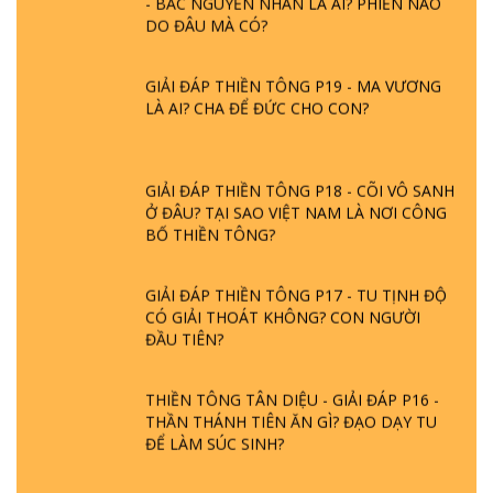
DO ĐÂU MÀ CÓ?
GIẢI ĐÁP THIỀN TÔNG P19 - MA VƯƠNG
LÀ AI? CHA ĐỂ ĐỨC CHO CON?
GIẢI ĐÁP THIỀN TÔNG P18 - CÕI VÔ SANH
Ở ĐÂU? TẠI SAO VIỆT NAM LÀ NƠI CÔNG
BỐ THIỀN TÔNG?
GIẢI ĐÁP THIỀN TÔNG P17 - TU TỊNH ĐỘ
CÓ GIẢI THOÁT KHÔNG? CON NGƯỜI
ĐẦU TIÊN?
THIỀN TÔNG TÂN DIỆU - GIẢI ĐÁP P16 -
THẦN THÁNH TIÊN ĂN GÌ? ĐẠO DẠY TU
ĐỂ LÀM SÚC SINH?