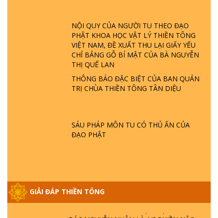
TTTD
GIẢI ĐÁP ĐẶC BIỆT P23 - THIÊN ĐÀNG Ở
NỘI QUY CỦA NGƯỜI TU THEO ĐẠO
ĐÂU? ĐỊA NGỤC Ở ĐÂU? ĐỨC CHÚA TRỜI
PHẬT KHOA HỌC VẬT LÝ THIỀN TÔNG
LÀ AI? QUỶ SA TĂNG? | TTTD
VIỆT NAM, ĐỀ XUẤT THU LẠI GIẤY YẾU
CHỈ BẢNG GỖ BÍ MẬT CỦA BÀ NGUYỄN
THỊ QUẾ LAN
GIẢI ĐÁP THIỀN TÔNG ĐẶC BIỆT P22 - TẠI
SAO TRÁI ĐẤT NHIỀU THIÊN TAI - LŨ LỤT
THÔNG BÁO ĐẶC BIỆT CỦA BAN QUẢN
- HỎA HOẠN | TTTD
TRỊ CHÙA THIỀN TÔNG TÂN DIỆU
GIẢI ĐÁP THIỀN TÔNG ĐẶC BIỆT P21 - TẠI
SAO ĐỨC PHẬT BƯỚC ĐI 7 BƯỚC TRÊN
SÁU PHÁP MÔN TU CÓ THỦ ẤN CỦA
HOA SEN ? | TTTD
ĐẠO PHẬT
GIẢI ĐÁP VỀ LỄ TIỄN THIỀN TÔNG SƯ
NGỌC LÂM VỀ PHẬT GIỚI
GIẢI ĐÁP THIỀN TÔNG
GIẢI ĐÁP THIỀN TÔNG ĐẶC BIỆT PHẦN 20
- BÁC NGUYỄN NHÂN LÀ AI? PHIỀN NÃO