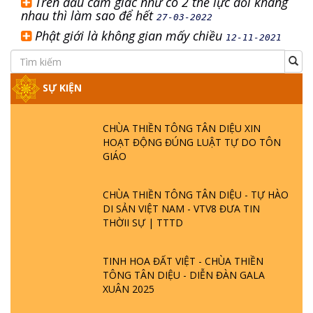
Trên đầu cảm giác như có 2 thế lực đối kháng
nhau thì làm sao để hết
27-03-2022
Phật giới là không gian mấy chiều
12-11-2021
SỰ KIỆN
CHÙA THIỀN TÔNG TÂN DIỆU XIN
HOẠT ĐỘNG ĐÚNG LUẬT TỰ DO TÔN
GIÁO
CHÙA THIỀN TÔNG TÂN DIỆU - TỰ HÀO
DI SẢN VIỆT NAM - VTV8 ĐƯA TIN
THỜII SỰ | TTTD
TINH HOA ĐẤT VIỆT - CHÙA THIỀN
TÔNG TÂN DIỆU - DIỄN ĐÀN GALA
XUÂN 2025