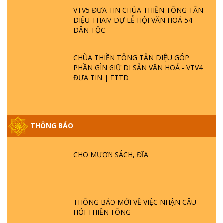
VTV5 ĐƯA TIN CHÙA THIỀN TÔNG TÂN
DIỆU THAM DỰ LỄ HỘI VĂN HOÁ 54
DÂN TỘC
CHÙA THIỀN TÔNG TÂN DIỆU GÓP
PHẦN GÌN GIỮ DI SẢN VĂN HOÁ - VTV4
ĐƯA TIN | TTTD
THÔNG BÁO
GIẢI ĐÁP ĐẶC BIỆT P25 - SUỐT 49 NĂM
CHO MƯỢN SÁCH, ĐĨA
PHẬT KHÔNG NÓI? HỘI LONG HOA LÀ
HỘI GÌ? TỬ VÌ ĐẠO
GIẢI ĐÁP ĐẶC BIỆT P24 - TÁNH PHẬT
THÔNG BÁO MỚI VỀ VIỆC NHẬN CÂU
ĐƯỢC HÌNH THÀNH NHƯ THẾ NÀO?
HỎI THIỀN TÔNG
PHẬT GIỚI CÓ THỜI GIAN KHÔNG? |