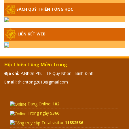
GIẢI ĐÁP THIỀN TÔNG P15 - TỔ CHỨC
LOÀI CÔ HỒN - GIÁO LÝ ĐẠO PHẬT KHI
SÁCH QUÝ THIỀN TÔNG HỌC
NÀO XUẤT BẢN
GIẢI ĐÁP THIỀN TÔNG ĐẶC BIỆT - P14 -
LIÊN KẾT WEB
NGUỒN GỐC ÂM LỊCH DƯƠNG LỊCH -
TẦNG BÌNH LƯU LỚN ĐẾN ĐÂU
GIẢI ĐÁP THIỀN TÔNG ĐẶC BIỆT - P13 -
CON NGƯỜI TU THÀNH PHẬT ĐƯỢC
Hội Thiền Tông Miền Trung
KHÔNG? XÁ LỢI PHẬT THẬT - GIẢ | TTTD
Địa chỉ:
P.Nhơn Phú - TP.Quy Nhơn - Bình Định
Email:
thientong2013@gmail.com
GIẢI ĐÁP THIỀN TÔNG ĐẶC BIỆT - P12 -
SỰ THẬT VỀ ĐẠI HỒNG THỦY? TRỜI ĐÁNH
THÁNH ĐÂM THẦN VẶN HỌNG?
Đang Online:
102
GIẢI ĐÁP ĐẶC BIỆT 2024 - P11
Trong ngày
5366
Total visitor
11832536