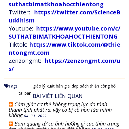
suthatbimatkhoahocthientong
Twitter:
https://twitter.com/ScienceB
uddhism
Youtube:
https://www.youtube.com/c/
SUTHATBIMATKHOAHOCTHIENTONG
Tiktok:
https://www.tiktok.com/@thie
ntongmt.com
Zenzongmt:
https://zenzongmt.com/u
s/
Tags:
giáo lý
xuất bản
giai dap
sách thiền
công bố
tai ban
BÀI VIẾT LIÊN QUAN
Cảm giác cơ thể không trọng lực do tánh
thanh tịnh phát ra, vậy có bị cô hồn lừa mình
không
04-11-2021
Bom quang tử có ảnh hưởng gì các thân trung