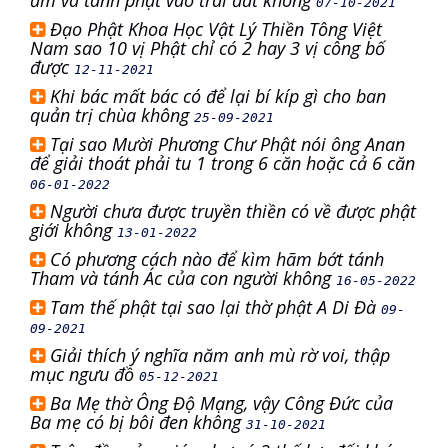
ấm và tánh phật vào trái đất không
07-10-2021
Đạo Phật Khoa Học Vật Lý Thiền Tông Việt
Nam sao 10 vị Phật chỉ có 2 hay 3 vị công bố
được
12-11-2021
Khi bác mất bác có để lại bí kíp gì cho ban
quản trị chùa không
25-09-2021
Tại sao Mười Phương Chư Phật nói ông Anan
để giải thoát phải tu 1 trong 6 căn hoặc cả 6 căn
06-01-2022
Người chưa được truyền thiền có về được phật
giới không
13-01-2022
Có phương cách nào để kìm hãm bớt tánh
Tham và tánh Ác của con người không
16-05-2022
Tam thế phật tại sao lại thờ phật A Di Đà
09-
09-2021
Giải thích ý nghĩa năm anh mù rờ voi, thập
mục ngưu đồ
05-12-2021
Ba Mẹ thờ Ông Độ Mạng, vậy Công Đức của
Ba mẹ có bị bôi đen không
31-10-2021