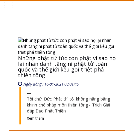
Toggle
navigation
Những phật tử tức con phật vì sao họ
lại nhân danh tăng ni phật tử toàn
quốc và thế giới kêu gọi triệt phá
thiền tông
Ngày đăng : 16-01-2021 08:01:45
Tội chửi Đức Phật thì tội không nặng bằng
khinh chê pháp môn thiền tông - Trích Giải
đáp Đạo Phật Thiền
Xem thêm
Vì sao thiền tông thực hiện đúng
pháp luật mà chỉ tồn tại 100 năm
Ngày đăng : 23-01-2021 11:01:36