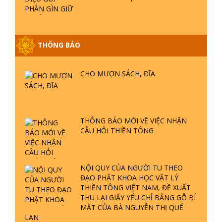
ĐÀNG Ở ĐÂU? ĐỊA NGỤC Ở ĐÂU?
ĐỨC CHÚA TRỜI LÀ AI? QUỶ SA
TĂNG? | TTTD
NỘI QUY CỦA NGƯỜI TU THEO
ĐẠO PHẬT KHOA HỌC VẬT LÝ
GIẢI ĐÁP THIỀN TÔNG ĐẶC BIỆT P22
THIỀN TÔNG VIỆT NAM, ĐỀ XUẤT
- TẠI SAO TRÁI ĐẤT NHIỀU THIÊN TAI
THU LẠI GIẤY YẾU CHỈ BẢNG GỖ BÍ
- LŨ LỤT - HỎA HOẠN | TTTD
MẬT CỦA BÀ NGUYỄN THỊ QUẾ
LAN
GIẢI ĐÁP THIỀN TÔNG ĐẶC BIỆT P21
THÔNG BÁO ĐẶC BIỆT CỦA BAN
- TẠI SAO ĐỨC PHẬT BƯỚC ĐI 7
QUẢN TRỊ CHÙA THIỀN TÔNG TÂN
BƯỚC TRÊN HOA SEN ? | TTTD
DIỆU
GIẢI ĐÁP VỀ LỄ TIỄN THIỀN TÔNG SƯ
SÁU PHÁP MÔN TU CÓ THỦ ẤN
NGỌC LÂM VỀ PHẬT GIỚI
CỦA ĐẠO PHẬT
GIẢI ĐÁP THIỀN TÔNG ĐẶC BIỆT
PHẦN 20 - BÁC NGUYỄN NHÂN LÀ AI?
PHIỀN NÃO DO ĐÂU MÀ CÓ?
GIẢI ĐÁP THIỀN TÔNG