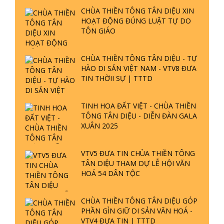
VTV5 ĐƯA TIN CHÙA THIỀN TÔNG
TÂN DIỆU THAM DỰ LỄ HỘI VĂN
HOÁ 54 DÂN TỘC
CHÙA THIỀN TÔNG TÂN DIỆU GÓP
PHẦN GÌN GIỮ DI SẢN VĂN HOÁ -
VTV4 ĐƯA TIN | TTTD
GIẢI ĐÁP ĐẶC BIỆT P25 - SUỐT 49
THÔNG BÁO
NĂM PHẬT KHÔNG NÓI? HỘI LONG
HOA LÀ HỘI GÌ? TỬ VÌ ĐẠO
CHO MƯỢN SÁCH, ĐĨA
GIẢI ĐÁP ĐẶC BIỆT P24 - TÁNH PHẬT
ĐƯỢC HÌNH THÀNH NHƯ THẾ NÀO?
PHẬT GIỚI CÓ THỜI GIAN KHÔNG? |
TTTD
THÔNG BÁO MỚI VỀ VIỆC NHẬN
CÂU HỎI THIỀN TÔNG
GIẢI ĐÁP ĐẶC BIỆT P23 - THIÊN