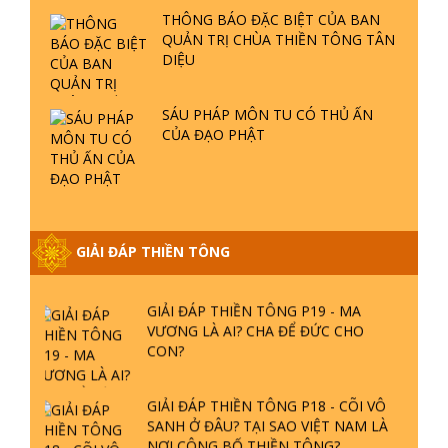
GIẢI ĐÁP THIỀN TÔNG P19 - MA
VƯƠNG LÀ AI? CHA ĐỂ ĐỨC CHO
CON?
GIẢI ĐÁP THIỀN TÔNG P18 - CÕI VÔ
SANH Ở ĐÂU? TẠI SAO VIỆT NAM LÀ
NƠI CÔNG BỐ THIỀN TÔNG?
GIẢI ĐÁP THIỀN TÔNG P17 - TU TỊNH
ĐỘ CÓ GIẢI THOÁT KHÔNG? CON
NGƯỜI ĐẦU TIÊN?
THIỀN TÔNG TÂN DIỆU - GIẢI ĐÁP
P16 - THẦN THÁNH TIÊN ĂN GÌ? ĐẠO
DẠY TU ĐỂ LÀM SÚC SINH?
GIẢI ĐÁP THIỀN TÔNG P15 - TỔ
CHỨC LOÀI CÔ HỒN - GIÁO LÝ ĐẠO
PHẬT KHI NÀO XUẤT BẢN