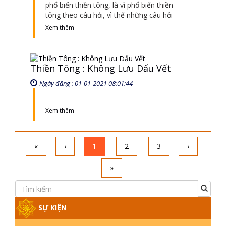
«
‹
1
2
3
›
»
SỰ KIỆN
CHÙA THIỀN TÔNG TÂN DIỆU XIN
HOẠT ĐỘNG ĐÚNG LUẬT TỰ DO
TÔN GIÁO
CHÙA THIỀN TÔNG TÂN DIỆU - TỰ
HÀO DI SẢN VIỆT NAM - VTV8 ĐƯA
TIN THỜII SỰ | TTTD
TINH HOA ĐẤT VIỆT - CHÙA THIỀN
TÔNG TÂN DIỆU - DIỄN ĐÀN GALA
XUÂN 2025