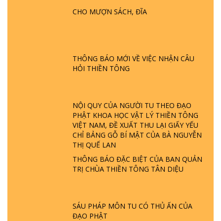
HỘI GÌ? TỬ VÌ ĐẠO
CHO MƯỢN SÁCH, ĐĨA
GIẢI ĐÁP ĐẶC BIỆT P24 - TÁNH PHẬT
ĐƯỢC HÌNH THÀNH NHƯ THẾ NÀO?
PHẬT GIỚI CÓ THỜI GIAN KHÔNG? |
THÔNG BÁO MỚI VỀ VIỆC NHẬN CÂU
TTTD
HỎI THIỀN TÔNG
GIẢI ĐÁP ĐẶC BIỆT P23 - THIÊN ĐÀNG Ở
ĐÂU? ĐỊA NGỤC Ở ĐÂU? ĐỨC CHÚA TRỜI
LÀ AI? QUỶ SA TĂNG? | TTTD
NỘI QUY CỦA NGƯỜI TU THEO ĐẠO
PHẬT KHOA HỌC VẬT LÝ THIỀN TÔNG
VIỆT NAM, ĐỀ XUẤT THU LẠI GIẤY YẾU
GIẢI ĐÁP THIỀN TÔNG ĐẶC BIỆT P22 - TẠI
CHỈ BẢNG GỖ BÍ MẬT CỦA BÀ NGUYỄN
SAO TRÁI ĐẤT NHIỀU THIÊN TAI - LŨ LỤT
THỊ QUẾ LAN
- HỎA HOẠN | TTTD
THÔNG BÁO ĐẶC BIỆT CỦA BAN QUẢN
TRỊ CHÙA THIỀN TÔNG TÂN DIỆU
GIẢI ĐÁP THIỀN TÔNG ĐẶC BIỆT P21 - TẠI
SAO ĐỨC PHẬT BƯỚC ĐI 7 BƯỚC TRÊN
HOA SEN ? | TTTD
SÁU PHÁP MÔN TU CÓ THỦ ẤN CỦA
ĐẠO PHẬT