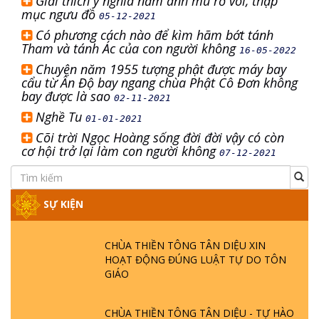
Giải thích ý nghĩa năm anh mù rờ voi, thập
mục ngưu đồ
05-12-2021
Có phương cách nào để kìm hãm bớt tánh
Tham và tánh Ác của con người không
16-05-2022
Chuyện năm 1955 tượng phật được máy bay
cẩu từ Ấn Độ bay ngang chùa Phật Cô Đơn không
bay được là sao
02-11-2021
Nghề Tu
01-01-2021
Cõi trời Ngọc Hoàng sống đời đời vậy có còn
cơ hội trở lại làm con người không
07-12-2021
SỰ KIỆN
CHÙA THIỀN TÔNG TÂN DIỆU XIN
HOẠT ĐỘNG ĐÚNG LUẬT TỰ DO TÔN
GIÁO
CHÙA THIỀN TÔNG TÂN DIỆU - TỰ HÀO