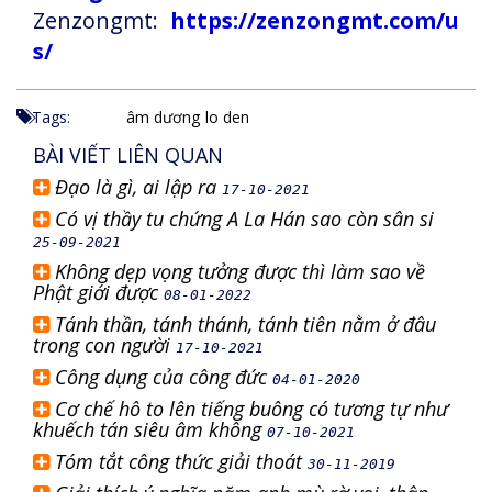
Zenzongmt:
https://zenzongmt.com/u
s/
Tags:
âm dương
lo den
BÀI VIẾT LIÊN QUAN
Đạo là gì, ai lập ra
17-10-2021
Có vị thầy tu chứng A La Hán sao còn sân si
25-09-2021
Không dẹp vọng tưởng được thì làm sao về
Phật giới được
08-01-2022
Tánh thần, tánh thánh, tánh tiên nằm ở đâu
trong con người
17-10-2021
Công dụng của công đức
04-01-2020
Cơ chế hô to lên tiếng buông có tương tự như
khuếch tán siêu âm không
07-10-2021
Tóm tắt công thức giải thoát
30-11-2019