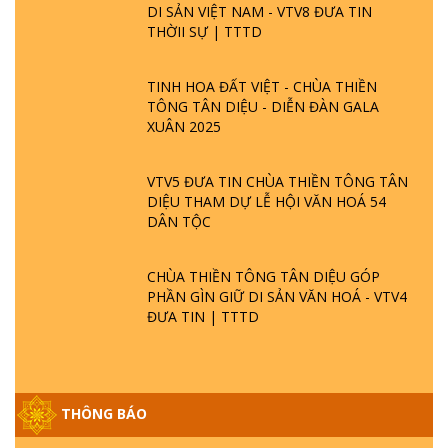
DI SẢN VIỆT NAM - VTV8 ĐƯA TIN
THỜII SỰ | TTTD
TINH HOA ĐẤT VIỆT - CHÙA THIỀN
TÔNG TÂN DIỆU - DIỄN ĐÀN GALA
XUÂN 2025
VTV5 ĐƯA TIN CHÙA THIỀN TÔNG TÂN
DIỆU THAM DỰ LỄ HỘI VĂN HOÁ 54
DÂN TỘC
CHÙA THIỀN TÔNG TÂN DIỆU GÓP
PHẦN GÌN GIỮ DI SẢN VĂN HOÁ - VTV4
ĐƯA TIN | TTTD
THÔNG BÁO
GIẢI ĐÁP ĐẶC BIỆT P25 - SUỐT 49 NĂM
PHẬT KHÔNG NÓI? HỘI LONG HOA LÀ