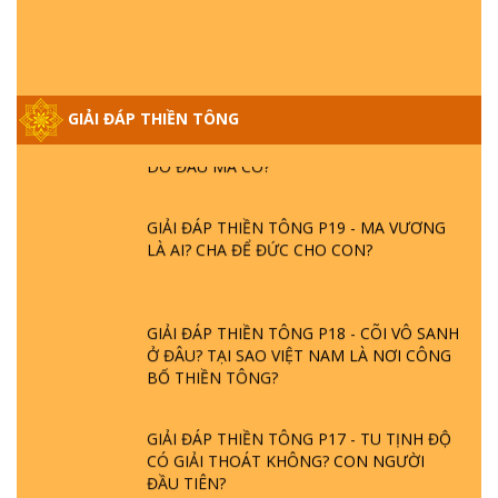
GIẢI ĐÁP VỀ LỄ TIỄN THIỀN TÔNG SƯ
NGỌC LÂM VỀ PHẬT GIỚI
GIẢI ĐÁP THIỀN TÔNG ĐẶC BIỆT PHẦN 20
GIẢI ĐÁP THIỀN TÔNG
- BÁC NGUYỄN NHÂN LÀ AI? PHIỀN NÃO
DO ĐÂU MÀ CÓ?
GIẢI ĐÁP THIỀN TÔNG P19 - MA VƯƠNG
LÀ AI? CHA ĐỂ ĐỨC CHO CON?
GIẢI ĐÁP THIỀN TÔNG P18 - CÕI VÔ SANH
Ở ĐÂU? TẠI SAO VIỆT NAM LÀ NƠI CÔNG
BỐ THIỀN TÔNG?
GIẢI ĐÁP THIỀN TÔNG P17 - TU TỊNH ĐỘ
CÓ GIẢI THOÁT KHÔNG? CON NGƯỜI
ĐẦU TIÊN?