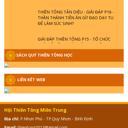
THIỀN TÔNG TÂN DIỆU - GIẢI ĐÁP P16 -
THẦN THÁNH TIÊN ĂN GÌ? ĐẠO DẠY TU
ĐỂ LÀM SÚC SINH?
GIẢI ĐÁP THIỀN TÔNG P15 - TỔ CHỨC
LOÀI CÔ HỒN - GIÁO LÝ ĐẠO PHẬT KHI
NÀO XUẤT BẢN
SÁCH QUÝ THIỀN TÔNG HỌC
GIẢI ĐÁP THIỀN TÔNG ĐẶC BIỆT - P14 -
NGUỒN GỐC ÂM LỊCH DƯƠNG LỊCH -
TẦNG BÌNH LƯU LỚN ĐẾN ĐÂU
LIÊN KẾT WEB
GIẢI ĐÁP THIỀN TÔNG ĐẶC BIỆT - P13 -
CON NGƯỜI TU THÀNH PHẬT ĐƯỢC
KHÔNG? XÁ LỢI PHẬT THẬT - GIẢ | TTTD
Hội Thiền Tông Miền Trung
GIẢI ĐÁP THIỀN TÔNG ĐẶC BIỆT - P12 -
Địa chỉ:
P.Nhơn Phú - TP.Quy Nhơn - Bình Định
SỰ THẬT VỀ ĐẠI HỒNG THỦY? TRỜI ĐÁNH
Email:
thientong2013@gmail.com