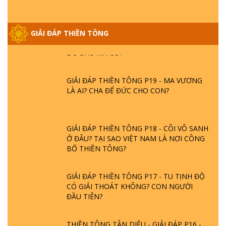
GIẢI ĐÁP THIỀN TÔNG ĐẶC BIỆT PHẦN 20
GIẢI ĐÁP THIỀN TÔNG
- BÁC NGUYỄN NHÂN LÀ AI? PHIỀN NÃO
DO ĐÂU MÀ CÓ?
GIẢI ĐÁP THIỀN TÔNG P19 - MA VƯƠNG
LÀ AI? CHA ĐỂ ĐỨC CHO CON?
GIẢI ĐÁP THIỀN TÔNG P18 - CÕI VÔ SANH
Ở ĐÂU? TẠI SAO VIỆT NAM LÀ NƠI CÔNG
BỐ THIỀN TÔNG?
GIẢI ĐÁP THIỀN TÔNG P17 - TU TỊNH ĐỘ
CÓ GIẢI THOÁT KHÔNG? CON NGƯỜI
ĐẦU TIÊN?
THIỀN TÔNG TÂN DIỆU - GIẢI ĐÁP P16 -