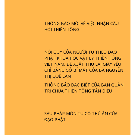
GIẢI ĐÁP ĐẶC BIỆT P24 - TÁNH PHẬT
ĐƯỢC HÌNH THÀNH NHƯ THẾ NÀO?
PHẬT GIỚI CÓ THỜI GIAN KHÔNG? |
THÔNG BÁO MỚI VỀ VIỆC NHẬN CÂU
TTTD
HỎI THIỀN TÔNG
GIẢI ĐÁP ĐẶC BIỆT P23 - THIÊN ĐÀNG Ở
ĐÂU? ĐỊA NGỤC Ở ĐÂU? ĐỨC CHÚA TRỜI
LÀ AI? QUỶ SA TĂNG? | TTTD
NỘI QUY CỦA NGƯỜI TU THEO ĐẠO
PHẬT KHOA HỌC VẬT LÝ THIỀN TÔNG
VIỆT NAM, ĐỀ XUẤT THU LẠI GIẤY YẾU
GIẢI ĐÁP THIỀN TÔNG ĐẶC BIỆT P22 - TẠI
CHỈ BẢNG GỖ BÍ MẬT CỦA BÀ NGUYỄN
SAO TRÁI ĐẤT NHIỀU THIÊN TAI - LŨ LỤT
THỊ QUẾ LAN
- HỎA HOẠN | TTTD
THÔNG BÁO ĐẶC BIỆT CỦA BAN QUẢN
TRỊ CHÙA THIỀN TÔNG TÂN DIỆU
GIẢI ĐÁP THIỀN TÔNG ĐẶC BIỆT P21 - TẠI
SAO ĐỨC PHẬT BƯỚC ĐI 7 BƯỚC TRÊN
HOA SEN ? | TTTD
SÁU PHÁP MÔN TU CÓ THỦ ẤN CỦA
ĐẠO PHẬT
GIẢI ĐÁP VỀ LỄ TIỄN THIỀN TÔNG SƯ
NGỌC LÂM VỀ PHẬT GIỚI