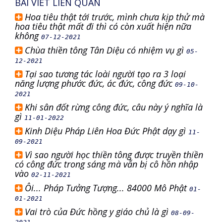
BÀI VIẾT LIÊN QUAN
Hoa tiêu thật tới trước, mình chưa kịp thử mà
hoa tiêu thật mất đi thì có còn xuất hiện nữa
không
07-12-2021
Chùa thiền tông Tân Diệu có nhiệm vụ gì
05-
12-2021
Tại sao tương tác loài người tạo ra 3 loại
năng lượng phước đức, ác đức, công đức
09-10-
2021
Khi sân đốt rừng công đức, câu này ý nghĩa là
gì
11-01-2022
Kinh Diệu Pháp Liên Hoa Đức Phật dạy gì
11-
09-2021
Vì sao người học thiền tông được truyền thiền
có công đức trong sáng mà vẫn bị cô hồn nhập
vào
02-11-2021
Ôi... Pháp Tưởng Tượng... 84000 Mô Phật
01-
01-2021
Vai trò của Đức hồng y giáo chủ là gì
08-09-