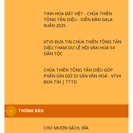
TINH HOA ĐẤT VIỆT - CHÙA THIỀN
TÔNG TÂN DIỆU - DIỄN ĐÀN GALA
XUÂN 2025
VTV5 ĐƯA TIN CHÙA THIỀN TÔNG TÂN
DIỆU THAM DỰ LỄ HỘI VĂN HOÁ 54
DÂN TỘC
CHÙA THIỀN TÔNG TÂN DIỆU GÓP
PHẦN GÌN GIỮ DI SẢN VĂN HOÁ - VTV4
ĐƯA TIN | TTTD
THÔNG BÁO
GIẢI ĐÁP ĐẶC BIỆT P25 - SUỐT 49 NĂM
PHẬT KHÔNG NÓI? HỘI LONG HOA LÀ
HỘI GÌ? TỬ VÌ ĐẠO
CHO MƯỢN SÁCH, ĐĨA