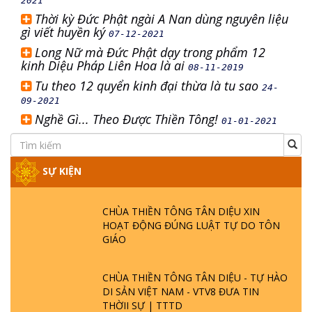
2021
Thời kỳ Đức Phật ngài A Nan dùng nguyên liệu
gì viết huyền ký
07-12-2021
Long Nữ mà Đức Phật dạy trong phẩm 12
kinh Diệu Pháp Liên Hoa là ai
08-11-2019
Tu theo 12 quyển kinh đại thừa là tu sao
24-
09-2021
Nghề Gì... Theo Được Thiền Tông!
01-01-2021
SỰ KIỆN
CHÙA THIỀN TÔNG TÂN DIỆU XIN
HOẠT ĐỘNG ĐÚNG LUẬT TỰ DO TÔN
GIÁO
CHÙA THIỀN TÔNG TÂN DIỆU - TỰ HÀO
DI SẢN VIỆT NAM - VTV8 ĐƯA TIN
THỜII SỰ | TTTD