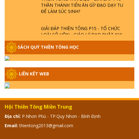
THẦN THÁNH TIÊN ĂN GÌ? ĐẠO DẠY TU
ĐỂ LÀM SÚC SINH?
GIẢI ĐÁP THIỀN TÔNG P15 - TỔ CHỨC
LOÀI CÔ HỒN - GIÁO LÝ ĐẠO PHẬT KHI
NÀO XUẤT BẢN
SÁCH QUÝ THIỀN TÔNG HỌC
GIẢI ĐÁP THIỀN TÔNG ĐẶC BIỆT - P14 -
NGUỒN GỐC ÂM LỊCH DƯƠNG LỊCH -
TẦNG BÌNH LƯU LỚN ĐẾN ĐÂU
LIÊN KẾT WEB
GIẢI ĐÁP THIỀN TÔNG ĐẶC BIỆT - P13 -
CON NGƯỜI TU THÀNH PHẬT ĐƯỢC
KHÔNG? XÁ LỢI PHẬT THẬT - GIẢ | TTTD
Hội Thiền Tông Miền Trung
GIẢI ĐÁP THIỀN TÔNG ĐẶC BIỆT - P12 -
Địa chỉ:
P.Nhơn Phú - TP.Quy Nhơn - Bình Định
SỰ THẬT VỀ ĐẠI HỒNG THỦY? TRỜI ĐÁNH
Email:
thientong2013@gmail.com
THÁNH ĐÂM THẦN VẶN HỌNG?