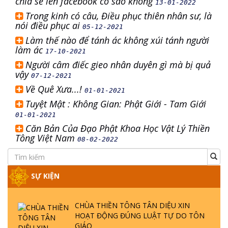
chia sẻ lên facebook có sao không
13-01-2022
Trong kinh có câu, Điều phục thiên nhân sư, là
nói điều phục ai
05-12-2021
Làm thế nào để tánh ác không xúi tánh người
làm ác
17-10-2021
Người câm điếc gieo nhân duyên gì mà bị quả
vậy
07-12-2021
Về Quê Xưa...!
01-01-2021
Tuyệt Mật : Không Gian: Phật Giới - Tam Giới
01-01-2021
Căn Bản Của Đạo Phật Khoa Học Vật Lý Thiền
Tông Việt Nam
08-02-2022
SỰ KIỆN
CHÙA THIỀN TÔNG TÂN DIỆU XIN
HOẠT ĐỘNG ĐÚNG LUẬT TỰ DO TÔN
GIÁO