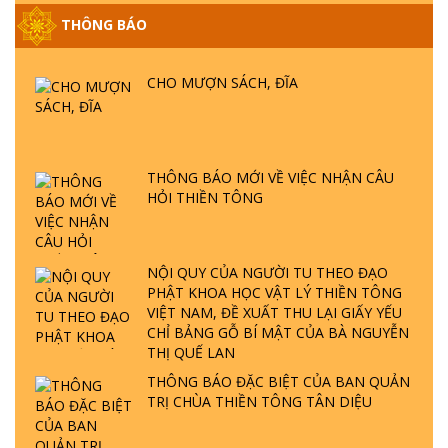
GIẢI ĐÁP ĐẶC BIỆT P25 - SUỐT 49 NĂM
THÔNG BÁO
PHẬT KHÔNG NÓI? HỘI LONG HOA LÀ
HỘI GÌ? TỬ VÌ ĐẠO
CHO MƯỢN SÁCH, ĐĨA
GIẢI ĐÁP ĐẶC BIỆT P24 - TÁNH PHẬT
ĐƯỢC HÌNH THÀNH NHƯ THẾ NÀO?
PHẬT GIỚI CÓ THỜI GIAN KHÔNG? |
TTTD
THÔNG BÁO MỚI VỀ VIỆC NHẬN CÂU
GIẢI ĐÁP ĐẶC BIỆT P23 - THIÊN ĐÀNG Ở
HỎI THIỀN TÔNG
ĐÂU? ĐỊA NGỤC Ở ĐÂU? ĐỨC CHÚA TRỜI
LÀ AI? QUỶ SA TĂNG? | TTTD
NỘI QUY CỦA NGƯỜI TU THEO ĐẠO
GIẢI ĐÁP THIỀN TÔNG ĐẶC BIỆT P22 - TẠI
PHẬT KHOA HỌC VẬT LÝ THIỀN TÔNG
SAO TRÁI ĐẤT NHIỀU THIÊN TAI - LŨ LỤT
VIỆT NAM, ĐỀ XUẤT THU LẠI GIẤY YẾU
- HỎA HOẠN | TTTD
CHỈ BẢNG GỖ BÍ MẬT CỦA BÀ NGUYỄN
THỊ QUẾ LAN
THÔNG BÁO ĐẶC BIỆT CỦA BAN QUẢN
GIẢI ĐÁP THIỀN TÔNG ĐẶC BIỆT P21 - TẠI
TRỊ CHÙA THIỀN TÔNG TÂN DIỆU
SAO ĐỨC PHẬT BƯỚC ĐI 7 BƯỚC TRÊN
HOA SEN ? | TTTD