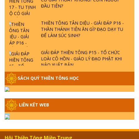
ĐẦU TIÊN?
THIỀN TÔNG TÂN DIỆU - GIẢI ĐÁP P16 -
THẦN THÁNH TIÊN ĂN GÌ? ĐẠO DẠY TU
ĐỂ LÀM SÚC SINH?
GIẢI ĐÁP THIỀN TÔNG P15 - TỔ CHỨC
LOÀI CÔ HỒN - GIÁO LÝ ĐẠO PHẬT KHI
NÀO XUẤT BẢN
GIẢI ĐÁP THIỀN TÔNG ĐẶC BIỆT - P14 -
SÁCH QUÝ THIỀN TÔNG HỌC
NGUỒN GỐC ÂM LỊCH DƯƠNG LỊCH -
TẦNG BÌNH LƯU LỚN ĐẾN ĐÂU
LIÊN KẾT WEB
GIẢI ĐÁP THIỀN TÔNG ĐẶC BIỆT - P13 -
CON NGƯỜI TU THÀNH PHẬT ĐƯỢC
KHÔNG? XÁ LỢI PHẬT THẬT - GIẢ | TTTD
GIẢI ĐÁP THIỀN TÔNG ĐẶC BIỆT - P12 -
Hội Thiền Tông Miền Trung