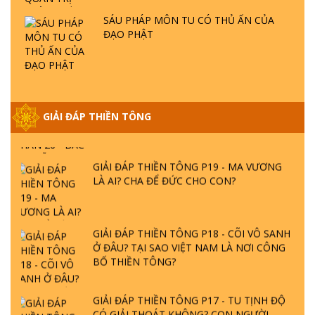
SÁU PHÁP MÔN TU CÓ THỦ ẤN CỦA
GIẢI ĐÁP VỀ LỄ TIỄN THIỀN TÔNG SƯ
ĐẠO PHẬT
NGỌC LÂM VỀ PHẬT GIỚI
GIẢI ĐÁP THIỀN TÔNG ĐẶC BIỆT PHẦN 20
- BÁC NGUYỄN NHÂN LÀ AI? PHIỀN NÃO
GIẢI ĐÁP THIỀN TÔNG
DO ĐÂU MÀ CÓ?
GIẢI ĐÁP THIỀN TÔNG P19 - MA VƯƠNG
LÀ AI? CHA ĐỂ ĐỨC CHO CON?
GIẢI ĐÁP THIỀN TÔNG P18 - CÕI VÔ SANH
Ở ĐÂU? TẠI SAO VIỆT NAM LÀ NƠI CÔNG
BỐ THIỀN TÔNG?
GIẢI ĐÁP THIỀN TÔNG P17 - TU TỊNH ĐỘ
CÓ GIẢI THOÁT KHÔNG? CON NGƯỜI