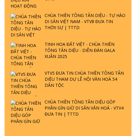
CHÙA THIỀN TÔNG TÂN DIỆU - TỰ HÀO
DI SẢN VIỆT NAM - VTV8 ĐƯA TIN
THỜII SỰ | TTTD
TINH HOA ĐẤT VIỆT - CHÙA THIỀN
TÔNG TÂN DIỆU - DIỄN ĐÀN GALA
XUÂN 2025
VTV5 ĐƯA TIN CHÙA THIỀN TÔNG TÂN
DIỆU THAM DỰ LỄ HỘI VĂN HOÁ 54
DÂN TỘC
CHÙA THIỀN TÔNG TÂN DIỆU GÓP
PHẦN GÌN GIỮ DI SẢN VĂN HOÁ - VTV4
ĐƯA TIN | TTTD