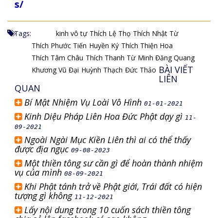
s/
Tags:
kinh vô tự
Thích Lệ Thọ
Thích Nhật Từ
Thích Phước Tiến
Huyền Ký
Thích Thiện Hoa
Thích Tâm Châu
Thích Thanh Từ
Minh Đăng Quang
BÀI VIẾT
Khương Vũ Đại
Huỳnh Thạch
Đức Thảo
LIÊN
QUAN
Bí Mật Nhiệm Vụ Loài Vô Hình
01-01-2021
Kinh Diệu Pháp Liên Hoa Đức Phật dạy gì
11-
09-2021
Ngoài Ngài Mục Kiền Liên thì ai có thể thấy
được địa ngục
09-08-2023
Một thiền tông sư cần gì để hoàn thành nhiệm
vụ của mình
08-09-2021
Khi Phật tánh trở về Phật giới, Trái đất có hiện
tượng gì không
11-12-2021
Lấy nội dung trong 10 cuốn sách thiền tông