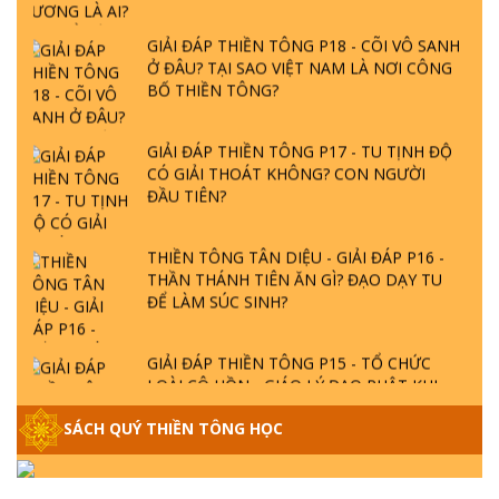
GIẢI ĐÁP THIỀN TÔNG P18 - CÕI VÔ SANH
Ở ĐÂU? TẠI SAO VIỆT NAM LÀ NƠI CÔNG
BỐ THIỀN TÔNG?
GIẢI ĐÁP THIỀN TÔNG P17 - TU TỊNH ĐỘ
CÓ GIẢI THOÁT KHÔNG? CON NGƯỜI
ĐẦU TIÊN?
THIỀN TÔNG TÂN DIỆU - GIẢI ĐÁP P16 -
THẦN THÁNH TIÊN ĂN GÌ? ĐẠO DẠY TU
ĐỂ LÀM SÚC SINH?
GIẢI ĐÁP THIỀN TÔNG P15 - TỔ CHỨC
LOÀI CÔ HỒN - GIÁO LÝ ĐẠO PHẬT KHI
NÀO XUẤT BẢN
SÁCH QUÝ THIỀN TÔNG HỌC
GIẢI ĐÁP THIỀN TÔNG ĐẶC BIỆT - P14 -
NGUỒN GỐC ÂM LỊCH DƯƠNG LỊCH -