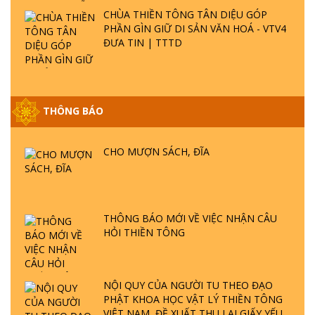
CHÙA THIỀN TÔNG TÂN DIỆU GÓP
PHẦN GÌN GIỮ DI SẢN VĂN HOÁ - VTV4
ĐƯA TIN | TTTD
THÔNG BÁO
GIẢI ĐÁP ĐẶC BIỆT P25 - SUỐT 49 NĂM
PHẬT KHÔNG NÓI? HỘI LONG HOA LÀ
HỘI GÌ? TỬ VÌ ĐẠO
CHO MƯỢN SÁCH, ĐĨA
GIẢI ĐÁP ĐẶC BIỆT P24 - TÁNH PHẬT
ĐƯỢC HÌNH THÀNH NHƯ THẾ NÀO?
PHẬT GIỚI CÓ THỜI GIAN KHÔNG? |
THÔNG BÁO MỚI VỀ VIỆC NHẬN CÂU
TTTD
HỎI THIỀN TÔNG
GIẢI ĐÁP ĐẶC BIỆT P23 - THIÊN ĐÀNG Ở
ĐÂU? ĐỊA NGỤC Ở ĐÂU? ĐỨC CHÚA TRỜI
LÀ AI? QUỶ SA TĂNG? | TTTD
NỘI QUY CỦA NGƯỜI TU THEO ĐẠO
PHẬT KHOA HỌC VẬT LÝ THIỀN TÔNG
VIỆT NAM, ĐỀ XUẤT THU LẠI GIẤY YẾU