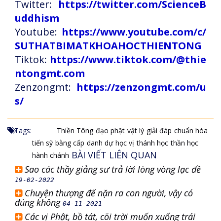
Twitter:
https://twitter.com/ScienceB
uddhism
Youtube:
https://www.youtube.com/c/
SUTHATBIMATKHOAHOCTHIENTONG
Tiktok:
https://www.tiktok.com/@thie
ntongmt.com
Zenzongmt:
https://zenzongmt.com/u
s/
Tags:
Thiền Tông
đạo phật
vật lý
giải đáp
chuẩn hóa
tiến sỹ
bằng cấp
danh dự
học vị
thánh học
thần học
BÀI VIẾT LIÊN QUAN
hành chánh
Sao các thầy giảng sư trả lời lòng vòng lạc đề
19-02-2022
Chuyện thượng đế nặn ra con người, vậy có
đúng không
04-11-2021
Các vị Phật, bồ tát, cõi trời muốn xuống trái