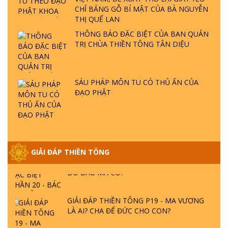
GIẢI ĐÁP THIỀN TÔNG ĐẶC BIỆT P22 - TẠI
CHỈ BẢNG GỖ BÍ MẬT CỦA BÀ NGUYỄN
SAO TRÁI ĐẤT NHIỀU THIÊN TAI - LŨ LỤT
THỊ QUẾ LAN
- HỎA HOẠN | TTTD
THÔNG BÁO ĐẶC BIỆT CỦA BAN QUẢN
TRỊ CHÙA THIỀN TÔNG TÂN DIỆU
GIẢI ĐÁP THIỀN TÔNG ĐẶC BIỆT P21 - TẠI
SAO ĐỨC PHẬT BƯỚC ĐI 7 BƯỚC TRÊN
HOA SEN ? | TTTD
SÁU PHÁP MÔN TU CÓ THỦ ẤN CỦA
ĐẠO PHẬT
GIẢI ĐÁP VỀ LỄ TIỄN THIỀN TÔNG SƯ
NGỌC LÂM VỀ PHẬT GIỚI
GIẢI ĐÁP THIỀN TÔNG ĐẶC BIỆT PHẦN 20
GIẢI ĐÁP THIỀN TÔNG
- BÁC NGUYỄN NHÂN LÀ AI? PHIỀN NÃO
DO ĐÂU MÀ CÓ?
GIẢI ĐÁP THIỀN TÔNG P19 - MA VƯƠNG
LÀ AI? CHA ĐỂ ĐỨC CHO CON?