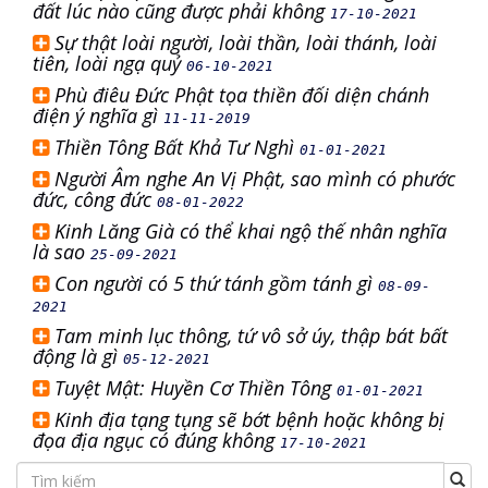
đất lúc nào cũng được phải không
17-10-2021
Sự thật loài người, loài thần, loài thánh, loài
tiên, loài ngạ quỷ
06-10-2021
Phù điêu Đức Phật tọa thiền đối diện chánh
điện ý nghĩa gì
11-11-2019
Thiền Tông Bất Khả Tư Nghì
01-01-2021
Người Âm nghe An Vị Phật, sao mình có phước
đức, công đức
08-01-2022
Kinh Lăng Già có thể khai ngộ thế nhân nghĩa
là sao
25-09-2021
Con người có 5 thứ tánh gồm tánh gì
08-09-
2021
Tam minh lục thông, tứ vô sở úy, thập bát bất
động là gì
05-12-2021
Tuyệt Mật: Huyền Cơ Thiền Tông
01-01-2021
Kinh địa tạng tụng sẽ bớt bệnh hoặc không bị
đọa địa ngục có đúng không
17-10-2021