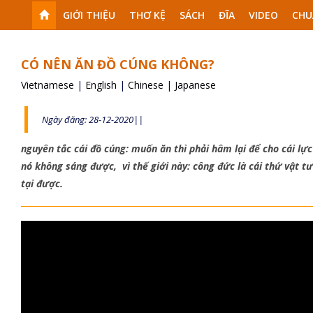
GIỚI THIỆU
THƠ KỆ
SÁCH
ĐĨA
VIDEO
CHU
CÓ NÊN ĂN ĐỒ CÚNG KHÔNG?
Vietnamese
|
English
|
Chinese
|
Japanese
Ngày đăng: 28-12-2020||
nguyên tắc cái đồ cúng: muốn ăn thì phải hâm lại để cho cái lự
nó không sáng được, vì thế giới này: công đức là cái thứ vật t
tại được.