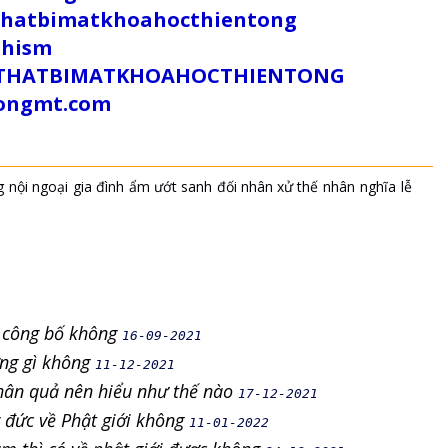
uthatbimatkhoahocthientong
dhism
/SUTHATBIMATKHOAHOCTHIENTONG
tongmt.com
g
nội ngoại
gia đình
ẩm ướt sanh
đối nhân xử thế
nhân
nghĩa
lễ
i công bố không
16-09-2021
ượng gì không
11-12-2021
nhân quả nên hiểu như thế nào
17-12-2021
g đức về Phật giới không
11-01-2022