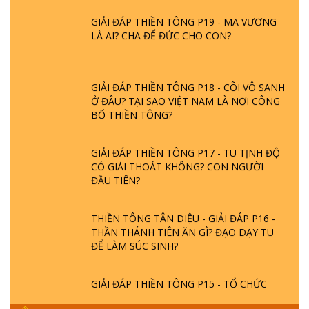
GIẢI ĐÁP THIỀN TÔNG P19 - MA VƯƠNG
LÀ AI? CHA ĐỂ ĐỨC CHO CON?
GIẢI ĐÁP THIỀN TÔNG P18 - CÕI VÔ SANH
Ở ĐÂU? TẠI SAO VIỆT NAM LÀ NƠI CÔNG
BỐ THIỀN TÔNG?
GIẢI ĐÁP THIỀN TÔNG P17 - TU TỊNH ĐỘ
CÓ GIẢI THOÁT KHÔNG? CON NGƯỜI
ĐẦU TIÊN?
THIỀN TÔNG TÂN DIỆU - GIẢI ĐÁP P16 -
THẦN THÁNH TIÊN ĂN GÌ? ĐẠO DẠY TU
ĐỂ LÀM SÚC SINH?
GIẢI ĐÁP THIỀN TÔNG P15 - TỔ CHỨC
LOÀI CÔ HỒN - GIÁO LÝ ĐẠO PHẬT KHI
NÀO XUẤT BẢN