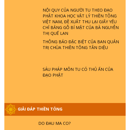
ĐÂU? ĐỊA NGỤC Ở ĐÂU? ĐỨC CHÚA TRỜI
LÀ AI? QUỶ SA TĂNG? | TTTD
NỘI QUY CỦA NGƯỜI TU THEO ĐẠO
PHẬT KHOA HỌC VẬT LÝ THIỀN TÔNG
VIỆT NAM, ĐỀ XUẤT THU LẠI GIẤY YẾU
GIẢI ĐÁP THIỀN TÔNG ĐẶC BIỆT P22 - TẠI
CHỈ BẢNG GỖ BÍ MẬT CỦA BÀ NGUYỄN
SAO TRÁI ĐẤT NHIỀU THIÊN TAI - LŨ LỤT
THỊ QUẾ LAN
- HỎA HOẠN | TTTD
THÔNG BÁO ĐẶC BIỆT CỦA BAN QUẢN
TRỊ CHÙA THIỀN TÔNG TÂN DIỆU
GIẢI ĐÁP THIỀN TÔNG ĐẶC BIỆT P21 - TẠI
SAO ĐỨC PHẬT BƯỚC ĐI 7 BƯỚC TRÊN
HOA SEN ? | TTTD
SÁU PHÁP MÔN TU CÓ THỦ ẤN CỦA
ĐẠO PHẬT
GIẢI ĐÁP VỀ LỄ TIỄN THIỀN TÔNG SƯ
NGỌC LÂM VỀ PHẬT GIỚI
GIẢI ĐÁP THIỀN TÔNG ĐẶC BIỆT PHẦN 20
GIẢI ĐÁP THIỀN TÔNG
- BÁC NGUYỄN NHÂN LÀ AI? PHIỀN NÃO
DO ĐÂU MÀ CÓ?