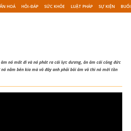
ẨN HOÁ
HỎI-ĐÁP
SỨC KHỎE
LUẬT PHÁP
SỰ KIỆN
BUỔI
c âm nó mất đi và nó phát ra cái lực dương, ăn âm cái công đức
ư nó nằm bên kia mà vô đây anh phải bôi âm vô thì nó mới tồn