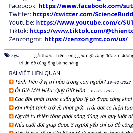
Facebook:
https://www.facebook.com/s
Twitter:
https://twitter.com/ScienceBud
Youtube:
https://www.youtube.com/c
Tiktok:
https://www.tiktok.com/@thien
Zenzongmt:
https://zenzongmt.com/us/
Tags:
giải thoát
Thiền Tông
giác ngộ
công đức
âm dươn
trí
tín
đồ cúng
ông bà
họ hàng
BÀI VIẾT LIÊN QUAN
Tánh Tiên ở vị trí nào trong con người?
19-02-2022
Ôi Giờ Mới Hiểu: Quỷ Giữ Hồn...
01-01-2021
Các đời phật trước cuốn giáo lý có được công kha
Khi Phật tánh trở về Phật giới, Trái đất có hiện t
Người tu thiền tông phải sống đúng với quy luật 
Nếu cuối đời giúp được 3 người yếu chỉ có đủ côn