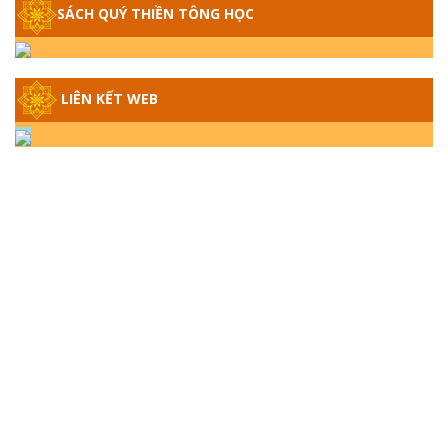
SÁCH QUÝ THIỀN TÔNG HỌC
GIẢI ĐÁP THIỀN TÔNG ĐẶC BIỆT - P14 -
NGUỒN GỐC ÂM LỊCH DƯƠNG LỊCH -
TẦNG BÌNH LƯU LỚN ĐẾN ĐÂU
LIÊN KẾT WEB
GIẢI ĐÁP THIỀN TÔNG ĐẶC BIỆT - P13 -
CON NGƯỜI TU THÀNH PHẬT ĐƯỢC
KHÔNG? XÁ LỢI PHẬT THẬT - GIẢ | TTTD
GIẢI ĐÁP THIỀN TÔNG ĐẶC BIỆT - P12 -
SỰ THẬT VỀ ĐẠI HỒNG THỦY? TRỜI ĐÁNH
THÁNH ĐÂM THẦN VẶN HỌNG?
GIẢI ĐÁP ĐẶC BIỆT 2024 - P11
GIẢI ĐÁP ĐẶC BIỆT 2024 – P10 – NGỒI
THIỀN BỊ CÔ HỒN NHẬP? TRƯỚC KHI TẮT