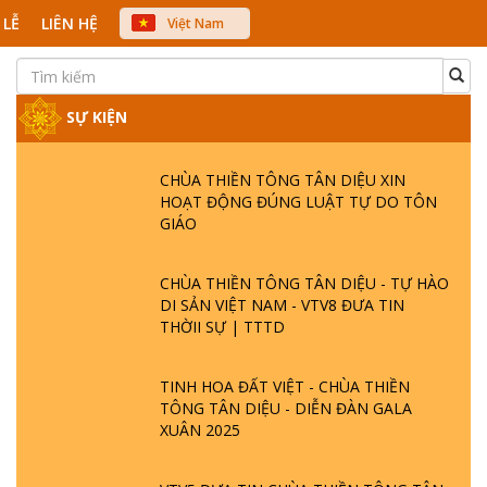
 LỄ
LIÊN HỆ
Việt Nam
中文
English
Japanese
SỰ KIỆN
CHÙA THIỀN TÔNG TÂN DIỆU XIN
HOẠT ĐỘNG ĐÚNG LUẬT TỰ DO TÔN
GIÁO
CHÙA THIỀN TÔNG TÂN DIỆU - TỰ HÀO
DI SẢN VIỆT NAM - VTV8 ĐƯA TIN
THỜII SỰ | TTTD
TINH HOA ĐẤT VIỆT - CHÙA THIỀN
TÔNG TÂN DIỆU - DIỄN ĐÀN GALA
XUÂN 2025