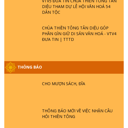
VTV5 ĐƯA TIN CHÙA THIỀN TÔNG TÂN
DIỆU THAM DỰ LỄ HỘI VĂN HOÁ 54
DÂN TỘC
CHÙA THIỀN TÔNG TÂN DIỆU GÓP
PHẦN GÌN GIỮ DI SẢN VĂN HOÁ - VTV4
ĐƯA TIN | TTTD
THÔNG BÁO
GIẢI ĐÁP ĐẶC BIỆT P25 - SUỐT 49 NĂM
PHẬT KHÔNG NÓI? HỘI LONG HOA LÀ
HỘI GÌ? TỬ VÌ ĐẠO
CHO MƯỢN SÁCH, ĐĨA
GIẢI ĐÁP ĐẶC BIỆT P24 - TÁNH PHẬT
ĐƯỢC HÌNH THÀNH NHƯ THẾ NÀO?
PHẬT GIỚI CÓ THỜI GIAN KHÔNG? |
THÔNG BÁO MỚI VỀ VIỆC NHẬN CÂU
TTTD
HỎI THIỀN TÔNG
GIẢI ĐÁP ĐẶC BIỆT P23 - THIÊN ĐÀNG Ở