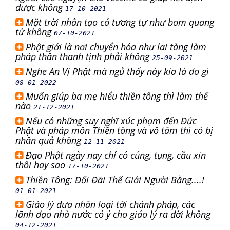
được không
17-10-2021
Mặt trời nhân tạo có tương tự như bom quang
tử không
07-10-2021
Phật giới là nơi chuyển hóa như lai tàng làm
pháp thân thanh tịnh phải không
25-09-2021
Nghe An Vị Phật mà ngủ thấy này kia là do gì
08-01-2022
Muốn giúp ba mẹ hiểu thiền tông thì làm thế
nào
21-12-2021
Nếu có những suy nghĩ xúc phạm đến Đức
Phật và pháp môn Thiền tông và vô tâm thì có bị
nhân quả không
12-11-2021
Đạo Phật ngày nay chỉ có cúng, tụng, cầu xin
thôi hay sao
17-10-2021
Thiền Tông: Đối Đãi Thế Giới Người Bằng....!
01-01-2021
Giáo lý đưa nhân loại tới chánh pháp, các
lãnh đạo nhà nước có ý cho giáo lý ra đời không
04-12-2021