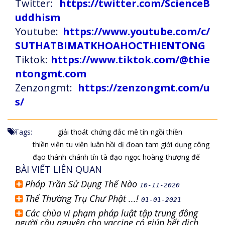
Twitter:
https://twitter.com/ScienceB
uddhism
Youtube:
https://www.youtube.com/c/
SUTHATBIMATKHOAHOCTHIENTONG
Tiktok:
https://www.tiktok.com/@thie
ntongmt.com
Zenzongmt:
https://zenzongmt.com/u
s/
Tags:
giải thoát
chứng đắc
mê tín
ngồi thiền
thiền viện
tu viện
luân hồi
dị đoan
tam giới
dụng công
đạo thánh
chánh tín
tà đạo
ngọc hoàng
thượng đế
BÀI VIẾT LIÊN QUAN
Pháp Trần Sử Dụng Thế Nào
10-11-2020
Thể Thường Trụ Chư Phật ...!
01-01-2021
Các chùa vi phạm pháp luật tập trung đông
người cầu nguyện cho vaccine có giúp hết dịch