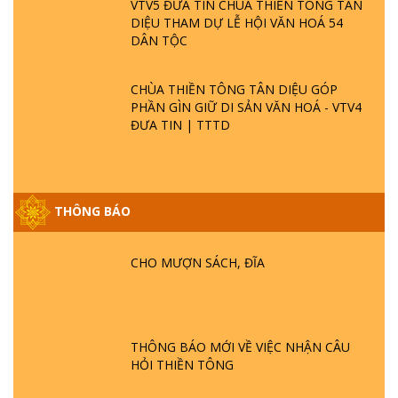
VTV5 ĐƯA TIN CHÙA THIỀN TÔNG TÂN
DIỆU THAM DỰ LỄ HỘI VĂN HOÁ 54
DÂN TỘC
CHÙA THIỀN TÔNG TÂN DIỆU GÓP
PHẦN GÌN GIỮ DI SẢN VĂN HOÁ - VTV4
ĐƯA TIN | TTTD
GIẢI ĐÁP ĐẶC BIỆT P25 - SUỐT 49 NĂM
THÔNG BÁO
PHẬT KHÔNG NÓI? HỘI LONG HOA LÀ
HỘI GÌ? TỬ VÌ ĐẠO
CHO MƯỢN SÁCH, ĐĨA
GIẢI ĐÁP ĐẶC BIỆT P24 - TÁNH PHẬT
ĐƯỢC HÌNH THÀNH NHƯ THẾ NÀO?
PHẬT GIỚI CÓ THỜI GIAN KHÔNG? |
TTTD
THÔNG BÁO MỚI VỀ VIỆC NHẬN CÂU
HỎI THIỀN TÔNG
GIẢI ĐÁP ĐẶC BIỆT P23 - THIÊN ĐÀNG Ở
ĐÂU? ĐỊA NGỤC Ở ĐÂU? ĐỨC CHÚA TRỜI