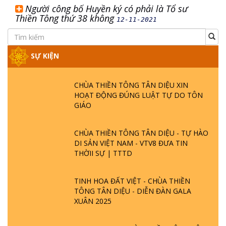
Người công bố Huyền ký có phải là Tổ sư
Thiền Tông thứ 38 không
12-11-2021
SỰ KIỆN
CHÙA THIỀN TÔNG TÂN DIỆU XIN
HOẠT ĐỘNG ĐÚNG LUẬT TỰ DO TÔN
GIÁO
CHÙA THIỀN TÔNG TÂN DIỆU - TỰ HÀO
DI SẢN VIỆT NAM - VTV8 ĐƯA TIN
THỜII SỰ | TTTD
TINH HOA ĐẤT VIỆT - CHÙA THIỀN
TÔNG TÂN DIỆU - DIỄN ĐÀN GALA
XUÂN 2025