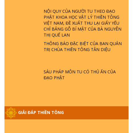
LÀ AI? QUỶ SA TĂNG? | TTTD
NỘI QUY CỦA NGƯỜI TU THEO ĐẠO
PHẬT KHOA HỌC VẬT LÝ THIỀN TÔNG
GIẢI ĐÁP THIỀN TÔNG ĐẶC BIỆT P22 - TẠI
VIỆT NAM, ĐỀ XUẤT THU LẠI GIẤY YẾU
SAO TRÁI ĐẤT NHIỀU THIÊN TAI - LŨ LỤT
CHỈ BẢNG GỖ BÍ MẬT CỦA BÀ NGUYỄN
- HỎA HOẠN | TTTD
THỊ QUẾ LAN
THÔNG BÁO ĐẶC BIỆT CỦA BAN QUẢN
GIẢI ĐÁP THIỀN TÔNG ĐẶC BIỆT P21 - TẠI
TRỊ CHÙA THIỀN TÔNG TÂN DIỆU
SAO ĐỨC PHẬT BƯỚC ĐI 7 BƯỚC TRÊN
HOA SEN ? | TTTD
SÁU PHÁP MÔN TU CÓ THỦ ẤN CỦA
GIẢI ĐÁP VỀ LỄ TIỄN THIỀN TÔNG SƯ
ĐẠO PHẬT
NGỌC LÂM VỀ PHẬT GIỚI
GIẢI ĐÁP THIỀN TÔNG ĐẶC BIỆT PHẦN 20
- BÁC NGUYỄN NHÂN LÀ AI? PHIỀN NÃO
GIẢI ĐÁP THIỀN TÔNG
DO ĐÂU MÀ CÓ?
GIẢI ĐÁP THIỀN TÔNG P19 - MA VƯƠNG