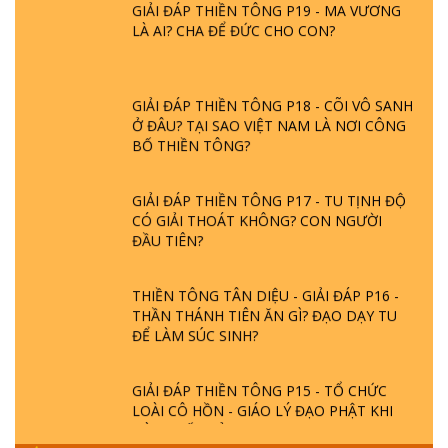
LÀ AI? CHA ĐỂ ĐỨC CHO CON?
GIẢI ĐÁP THIỀN TÔNG P18 - CÕI VÔ SANH
Ở ĐÂU? TẠI SAO VIỆT NAM LÀ NƠI CÔNG
BỐ THIỀN TÔNG?
GIẢI ĐÁP THIỀN TÔNG P17 - TU TỊNH ĐỘ
CÓ GIẢI THOÁT KHÔNG? CON NGƯỜI
ĐẦU TIÊN?
THIỀN TÔNG TÂN DIỆU - GIẢI ĐÁP P16 -
THẦN THÁNH TIÊN ĂN GÌ? ĐẠO DẠY TU
ĐỂ LÀM SÚC SINH?
GIẢI ĐÁP THIỀN TÔNG P15 - TỔ CHỨC
LOÀI CÔ HỒN - GIÁO LÝ ĐẠO PHẬT KHI
NÀO XUẤT BẢN