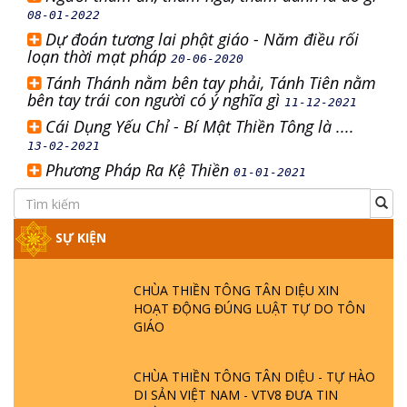
08-01-2022
Dự đoán tương lai phật giáo - Năm điều rối
loạn thời mạt pháp
20-06-2020
Tánh Thánh nằm bên tay phải, Tánh Tiên nằm
bên tay trái con người có ý nghĩa gì
11-12-2021
Cái Dụng Yếu Chỉ - Bí Mật Thiền Tông là ....
13-02-2021
Phương Pháp Ra Kệ Thiền
01-01-2021
SỰ KIỆN
CHÙA THIỀN TÔNG TÂN DIỆU XIN
HOẠT ĐỘNG ĐÚNG LUẬT TỰ DO TÔN
GIÁO
CHÙA THIỀN TÔNG TÂN DIỆU - TỰ HÀO
DI SẢN VIỆT NAM - VTV8 ĐƯA TIN