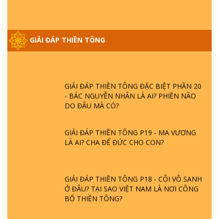
HOA SEN ? | TTTD
GIẢI ĐÁP VỀ LỄ TIỄN THIỀN TÔNG SƯ
GIẢI ĐÁP THIỀN TÔNG
NGỌC LÂM VỀ PHẬT GIỚI
GIẢI ĐÁP THIỀN TÔNG ĐẶC BIỆT PHẦN 20
- BÁC NGUYỄN NHÂN LÀ AI? PHIỀN NÃO
DO ĐÂU MÀ CÓ?
GIẢI ĐÁP THIỀN TÔNG P19 - MA VƯƠNG
LÀ AI? CHA ĐỂ ĐỨC CHO CON?
GIẢI ĐÁP THIỀN TÔNG P18 - CÕI VÔ SANH
Ở ĐÂU? TẠI SAO VIỆT NAM LÀ NƠI CÔNG
BỐ THIỀN TÔNG?