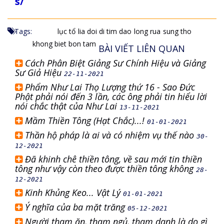
s/
Tags:
lục tổ
lia doi di tim dao
long rua
sung tho
khong biet bon tam
BÀI VIẾT LIÊN QUAN
Cách Phân Biệt Giảng Sư Chính Hiệu và Giảng
Sư Giả Hiệu
22-11-2021
Phẩm Như Lai Thọ Lượng thứ 16 - Sao Đức
Phật phải nói đến 3 lần, các ông phải tin hiểu lời
nói chắc thật của Như Lai
13-11-2021
Mầm Thiền Tông (Hạt Chắc)...!
01-01-2021
Thần hộ pháp là ai và có nhiệm vụ thế nào
30-
12-2021
Đã khinh chê thiền tông, về sau mới tin thiền
tông như vậy còn theo được thiền tông không
28-
12-2021
Kinh Khủng Keo... Vật Lý
01-01-2021
Ý nghĩa của ba mặt trăng
05-12-2021
Người tham ăn, tham ngủ, tham danh là do gì