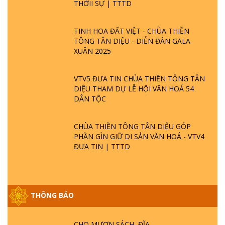
THỜII SỰ | TTTD
TINH HOA ĐẤT VIỆT - CHÙA THIỀN
TÔNG TÂN DIỆU - DIỄN ĐÀN GALA
XUÂN 2025
VTV5 ĐƯA TIN CHÙA THIỀN TÔNG TÂN
DIỆU THAM DỰ LỄ HỘI VĂN HOÁ 54
DÂN TỘC
CHÙA THIỀN TÔNG TÂN DIỆU GÓP
PHẦN GÌN GIỮ DI SẢN VĂN HOÁ - VTV4
ĐƯA TIN | TTTD
THÔNG BÁO
CHO MƯỢN SÁCH, ĐĨA