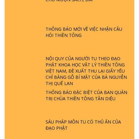
GIẢI ĐÁP ĐẶC BIỆT P25 - SUỐT 49 NĂM
PHẬT KHÔNG NÓI? HỘI LONG HOA LÀ
HỘI GÌ? TỬ VÌ ĐẠO
THÔNG BÁO MỚI VỀ VIỆC NHẬN CÂU
HỎI THIỀN TÔNG
GIẢI ĐÁP ĐẶC BIỆT P24 - TÁNH PHẬT
ĐƯỢC HÌNH THÀNH NHƯ THẾ NÀO?
PHẬT GIỚI CÓ THỜI GIAN KHÔNG? |
NỘI QUY CỦA NGƯỜI TU THEO ĐẠO
TTTD
PHẬT KHOA HỌC VẬT LÝ THIỀN TÔNG
VIỆT NAM, ĐỀ XUẤT THU LẠI GIẤY YẾU
GIẢI ĐÁP ĐẶC BIỆT P23 - THIÊN ĐÀNG Ở
CHỈ BẢNG GỖ BÍ MẬT CỦA BÀ NGUYỄN
ĐÂU? ĐỊA NGỤC Ở ĐÂU? ĐỨC CHÚA TRỜI
THỊ QUẾ LAN
LÀ AI? QUỶ SA TĂNG? | TTTD
THÔNG BÁO ĐẶC BIỆT CỦA BAN QUẢN
TRỊ CHÙA THIỀN TÔNG TÂN DIỆU
GIẢI ĐÁP THIỀN TÔNG ĐẶC BIỆT P22 - TẠI
SAO TRÁI ĐẤT NHIỀU THIÊN TAI - LŨ LỤT
- HỎA HOẠN | TTTD
SÁU PHÁP MÔN TU CÓ THỦ ẤN CỦA
ĐẠO PHẬT
GIẢI ĐÁP THIỀN TÔNG ĐẶC BIỆT P21 - TẠI
SAO ĐỨC PHẬT BƯỚC ĐI 7 BƯỚC TRÊN