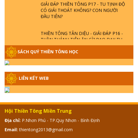
GIẢI ĐÁP THIỀN TÔNG P17 - TU TỊNH ĐỘ
CÓ GIẢI THOÁT KHÔNG? CON NGƯỜI
ĐẦU TIÊN?
THIỀN TÔNG TÂN DIỆU - GIẢI ĐÁP P16 -
THẦN THÁNH TIÊN ĂN GÌ? ĐẠO DẠY TU
ĐỂ LÀM SÚC SINH?
SÁCH QUÝ THIỀN TÔNG HỌC
GIẢI ĐÁP THIỀN TÔNG P15 - TỔ CHỨC
LOÀI CÔ HỒN - GIÁO LÝ ĐẠO PHẬT KHI
NÀO XUẤT BẢN
LIÊN KẾT WEB
GIẢI ĐÁP THIỀN TÔNG ĐẶC BIỆT - P14 -
NGUỒN GỐC ÂM LỊCH DƯƠNG LỊCH -
TẦNG BÌNH LƯU LỚN ĐẾN ĐÂU
Hội Thiền Tông Miền Trung
GIẢI ĐÁP THIỀN TÔNG ĐẶC BIỆT - P13 -
Địa chỉ:
P.Nhơn Phú - TP.Quy Nhơn - Bình Định
CON NGƯỜI TU THÀNH PHẬT ĐƯỢC
Email:
thientong2013@gmail.com
KHÔNG? XÁ LỢI PHẬT THẬT - GIẢ | TTTD