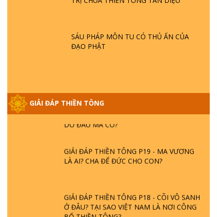
TRỊ CHÙA THIỀN TÔNG TÂN DIỆU
GIẢI ĐÁP THIỀN TÔNG ĐẶC BIỆT P21 - TẠI
SAO ĐỨC PHẬT BƯỚC ĐI 7 BƯỚC TRÊN
HOA SEN ? | TTTD
SÁU PHÁP MÔN TU CÓ THỦ ẤN CỦA
ĐẠO PHẬT
GIẢI ĐÁP VỀ LỄ TIỄN THIỀN TÔNG SƯ
NGỌC LÂM VỀ PHẬT GIỚI
GIẢI ĐÁP THIỀN TÔNG ĐẶC BIỆT PHẦN 20
GIẢI ĐÁP THIỀN TÔNG
- BÁC NGUYỄN NHÂN LÀ AI? PHIỀN NÃO
DO ĐÂU MÀ CÓ?
GIẢI ĐÁP THIỀN TÔNG P19 - MA VƯƠNG
LÀ AI? CHA ĐỂ ĐỨC CHO CON?
GIẢI ĐÁP THIỀN TÔNG P18 - CÕI VÔ SANH
Ở ĐÂU? TẠI SAO VIỆT NAM LÀ NƠI CÔNG
BỐ THIỀN TÔNG?