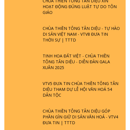
CHÙA THIỀN TÔNG TÂN DIỆU XIN
HOẠT ĐỘNG ĐÚNG LUẬT TỰ DO TÔN
GIÁO
CHÙA THIỀN TÔNG TÂN DIỆU - TỰ HÀO
DI SẢN VIỆT NAM - VTV8 ĐƯA TIN
THỜII SỰ | TTTD
TINH HOA ĐẤT VIỆT - CHÙA THIỀN
TÔNG TÂN DIỆU - DIỄN ĐÀN GALA
XUÂN 2025
VTV5 ĐƯA TIN CHÙA THIỀN TÔNG TÂN
DIỆU THAM DỰ LỄ HỘI VĂN HOÁ 54
DÂN TỘC
CHÙA THIỀN TÔNG TÂN DIỆU GÓP
PHẦN GÌN GIỮ DI SẢN VĂN HOÁ - VTV4
ĐƯA TIN | TTTD