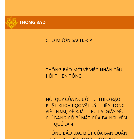
THÔNG BÁO
GIẢI ĐÁP ĐẶC BIỆT P25 - SUỐT 49 NĂM
PHẬT KHÔNG NÓI? HỘI LONG HOA LÀ
HỘI GÌ? TỬ VÌ ĐẠO
CHO MƯỢN SÁCH, ĐĨA
GIẢI ĐÁP ĐẶC BIỆT P24 - TÁNH PHẬT
ĐƯỢC HÌNH THÀNH NHƯ THẾ NÀO?
PHẬT GIỚI CÓ THỜI GIAN KHÔNG? |
THÔNG BÁO MỚI VỀ VIỆC NHẬN CÂU
TTTD
HỎI THIỀN TÔNG
GIẢI ĐÁP ĐẶC BIỆT P23 - THIÊN ĐÀNG Ở
ĐÂU? ĐỊA NGỤC Ở ĐÂU? ĐỨC CHÚA TRỜI
LÀ AI? QUỶ SA TĂNG? | TTTD
NỘI QUY CỦA NGƯỜI TU THEO ĐẠO
PHẬT KHOA HỌC VẬT LÝ THIỀN TÔNG
VIỆT NAM, ĐỀ XUẤT THU LẠI GIẤY YẾU
GIẢI ĐÁP THIỀN TÔNG ĐẶC BIỆT P22 - TẠI
CHỈ BẢNG GỖ BÍ MẬT CỦA BÀ NGUYỄN
SAO TRÁI ĐẤT NHIỀU THIÊN TAI - LŨ LỤT
THỊ QUẾ LAN
- HỎA HOẠN | TTTD
THÔNG BÁO ĐẶC BIỆT CỦA BAN QUẢN