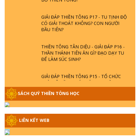
GIẢI ĐÁP THIỀN TÔNG P17 - TU TỊNH ĐỘ
CÓ GIẢI THOÁT KHÔNG? CON NGƯỜI
ĐẦU TIÊN?
THIỀN TÔNG TÂN DIỆU - GIẢI ĐÁP P16 -
THẦN THÁNH TIÊN ĂN GÌ? ĐẠO DẠY TU
ĐỂ LÀM SÚC SINH?
GIẢI ĐÁP THIỀN TÔNG P15 - TỔ CHỨC
LOÀI CÔ HỒN - GIÁO LÝ ĐẠO PHẬT KHI
NÀO XUẤT BẢN
SÁCH QUÝ THIỀN TÔNG HỌC
GIẢI ĐÁP THIỀN TÔNG ĐẶC BIỆT - P14 -
NGUỒN GỐC ÂM LỊCH DƯƠNG LỊCH -
TẦNG BÌNH LƯU LỚN ĐẾN ĐÂU
LIÊN KẾT WEB
GIẢI ĐÁP THIỀN TÔNG ĐẶC BIỆT - P13 -
CON NGƯỜI TU THÀNH PHẬT ĐƯỢC