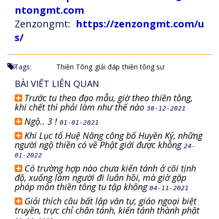
ntongmt.com
Zenzongmt:
https://zenzongmt.com/u
s/
Tags:
Thiền Tông
giải đáp
thiền tông sư
BÀI VIẾT LIÊN QUAN
Trước tu theo đạo mẫu, giờ theo thiền tông,
khi chết thì phải làm như thế nào
30-12-2021
Ngộ.. 3 !
01-01-2021
Khi Lục tổ Huệ Năng công bố Huyền Ký, những
người ngộ thiền có về Phật giới được không
24-
01-2022
Có trường hợp nào chưa kiến tánh ở cõi tịnh
độ, xuống làm người đi luân hồi, mà giờ gặp
pháp môn thiền tông tu tập không
04-11-2021
Giải thích câu bất lập văn tự, giáo ngoại biệt
truyền, trực chỉ chân tánh, kiến tánh thành phật