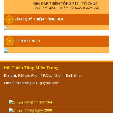
GIẢI ĐÁP THIỀN TÔNG P15 - TỔ CHỨC
LOÀI CÔ HỒN - GIÁO LÝ ĐẠO PHẬT KHI
NÀO XUẤT BẢN
SÁCH QUÝ THIỀN TÔNG HỌC
GIẢI ĐÁP THIỀN TÔNG ĐẶC BIỆT - P14 -
NGUỒN GỐC ÂM LỊCH DƯƠNG LỊCH -
TẦNG BÌNH LƯU LỚN ĐẾN ĐÂU
LIÊN KẾT WEB
GIẢI ĐÁP THIỀN TÔNG ĐẶC BIỆT - P13 -
CON NGƯỜI TU THÀNH PHẬT ĐƯỢC
KHÔNG? XÁ LỢI PHẬT THẬT - GIẢ | TTTD
Hội Thiền Tông Miền Trung
GIẢI ĐÁP THIỀN TÔNG ĐẶC BIỆT - P12 -
Địa chỉ:
P.Nhơn Phú - TP.Quy Nhơn - Bình Định
SỰ THẬT VỀ ĐẠI HỒNG THỦY? TRỜI ĐÁNH
Email:
thientong2013@gmail.com
THÁNH ĐÂM THẦN VẶN HỌNG?
GIẢI ĐÁP ĐẶC BIỆT 2024 - P11
Đang Online:
164
Trong ngày
2998