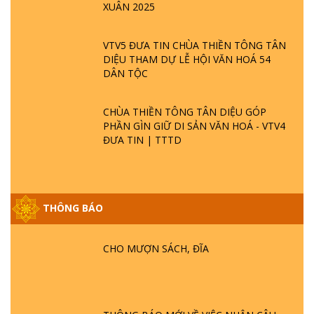
XUÂN 2025
VTV5 ĐƯA TIN CHÙA THIỀN TÔNG TÂN
DIỆU THAM DỰ LỄ HỘI VĂN HOÁ 54
DÂN TỘC
CHÙA THIỀN TÔNG TÂN DIỆU GÓP
PHẦN GÌN GIỮ DI SẢN VĂN HOÁ - VTV4
ĐƯA TIN | TTTD
THÔNG BÁO
GIẢI ĐÁP ĐẶC BIỆT P25 - SUỐT 49 NĂM
PHẬT KHÔNG NÓI? HỘI LONG HOA LÀ
HỘI GÌ? TỬ VÌ ĐẠO
CHO MƯỢN SÁCH, ĐĨA
GIẢI ĐÁP ĐẶC BIỆT P24 - TÁNH PHẬT
ĐƯỢC HÌNH THÀNH NHƯ THẾ NÀO?
PHẬT GIỚI CÓ THỜI GIAN KHÔNG? |