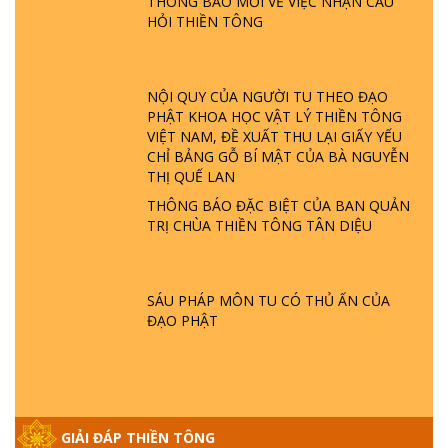
THÔNG BÁO MỚI VỀ VIỆC NHẬN CÂU
TTTD
HỎI THIỀN TÔNG
GIẢI ĐÁP ĐẶC BIỆT P23 - THIÊN ĐÀNG Ở
ĐÂU? ĐỊA NGỤC Ở ĐÂU? ĐỨC CHÚA TRỜI
LÀ AI? QUỶ SA TĂNG? | TTTD
NỘI QUY CỦA NGƯỜI TU THEO ĐẠO
PHẬT KHOA HỌC VẬT LÝ THIỀN TÔNG
VIỆT NAM, ĐỀ XUẤT THU LẠI GIẤY YẾU
GIẢI ĐÁP THIỀN TÔNG ĐẶC BIỆT P22 - TẠI
CHỈ BẢNG GỖ BÍ MẬT CỦA BÀ NGUYỄN
SAO TRÁI ĐẤT NHIỀU THIÊN TAI - LŨ LỤT
THỊ QUẾ LAN
- HỎA HOẠN | TTTD
THÔNG BÁO ĐẶC BIỆT CỦA BAN QUẢN
TRỊ CHÙA THIỀN TÔNG TÂN DIỆU
GIẢI ĐÁP THIỀN TÔNG ĐẶC BIỆT P21 - TẠI
SAO ĐỨC PHẬT BƯỚC ĐI 7 BƯỚC TRÊN
HOA SEN ? | TTTD
SÁU PHÁP MÔN TU CÓ THỦ ẤN CỦA
ĐẠO PHẬT
GIẢI ĐÁP VỀ LỄ TIỄN THIỀN TÔNG SƯ
NGỌC LÂM VỀ PHẬT GIỚI
GIẢI ĐÁP THIỀN TÔNG ĐẶC BIỆT PHẦN 20
GIẢI ĐÁP THIỀN TÔNG
- BÁC NGUYỄN NHÂN LÀ AI? PHIỀN NÃO