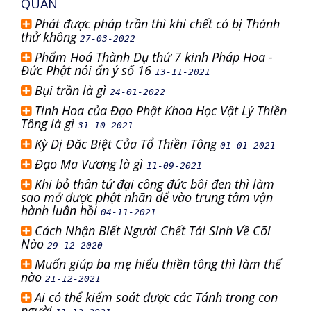
QUAN
Phát được pháp trần thì khi chết có bị Thánh
thử không
27-03-2022
Phẩm Hoá Thành Dụ thứ 7 kinh Pháp Hoa -
Đức Phật nói ẩn ý số 16
13-11-2021
Bụi trần là gì
24-01-2022
Tinh Hoa của Đạo Phật Khoa Học Vật Lý Thiền
Tông là gì
31-10-2021
Kỳ Dị Đăc Biệt Của Tổ Thiền Tông
01-01-2021
Đạo Ma Vương là gì
11-09-2021
Khi bỏ thân tứ đại công đức bôi đen thì làm
sao mở được phật nhãn để vào trung tâm vận
hành luân hồi
04-11-2021
Cách Nhận Biết Người Chết Tái Sinh Về Cõi
Nào
29-12-2020
Muốn giúp ba mẹ hiểu thiền tông thì làm thế
nào
21-12-2021
Ai có thể kiểm soát được các Tánh trong con
người