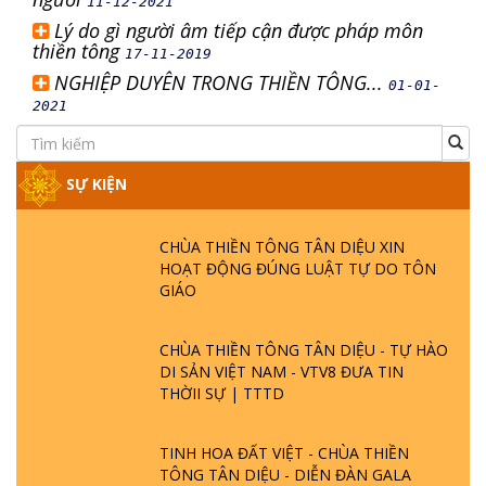
11-12-2021
Lý do gì người âm tiếp cận được pháp môn
thiền tông
17-11-2019
NGHIỆP DUYÊN TRONG THIỀN TÔNG...
01-01-
2021
SỰ KIỆN
CHÙA THIỀN TÔNG TÂN DIỆU XIN
HOẠT ĐỘNG ĐÚNG LUẬT TỰ DO TÔN
GIÁO
CHÙA THIỀN TÔNG TÂN DIỆU - TỰ HÀO
DI SẢN VIỆT NAM - VTV8 ĐƯA TIN
THỜII SỰ | TTTD
TINH HOA ĐẤT VIỆT - CHÙA THIỀN
TÔNG TÂN DIỆU - DIỄN ĐÀN GALA