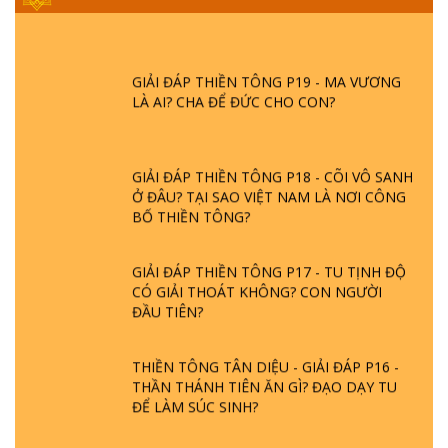
DO ĐÂU MÀ CÓ?
GIẢI ĐÁP THIỀN TÔNG P19 - MA VƯƠNG
LÀ AI? CHA ĐỂ ĐỨC CHO CON?
GIẢI ĐÁP THIỀN TÔNG P18 - CÕI VÔ SANH
Ở ĐÂU? TẠI SAO VIỆT NAM LÀ NƠI CÔNG
BỐ THIỀN TÔNG?
GIẢI ĐÁP THIỀN TÔNG P17 - TU TỊNH ĐỘ
CÓ GIẢI THOÁT KHÔNG? CON NGƯỜI
ĐẦU TIÊN?
THIỀN TÔNG TÂN DIỆU - GIẢI ĐÁP P16 -
THẦN THÁNH TIÊN ĂN GÌ? ĐẠO DẠY TU
ĐỂ LÀM SÚC SINH?