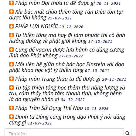
Pháp môn Đại thừa tu để được gì
20-11-2021
Khi bác mất chùa thiền tông Tân Diệu tồn tại
được lâu không
25-09-2021
PHÁP LỰA NGƯỜI
29-12-2020
Tu thiền tông mà hay đi làm phước thì có ảnh
hưởng đường về phật giới không
17-10-2021
Cúng để vacxin được lưu hành có đúng cương
lĩnh đạo Phật không
27-03-2022
Mối liên hệ giữa nhà bác học Einstein với đạo
phật khoa học vật lý thiền tông
07-10-2021
Pháp môn Trung thừa tu để được gì
20-11-2021
Tu tập thiền tông học thêm thu năng lượng vũ
trụ, cảm thấy thân tâm thanh tịnh, không bệnh
là do nguyên nhân gì
04-12-2021
Pháp Trần Sử Dụng Thế Nào
10-11-2020
Danh từ Dâng cúng trong đạo Phật ý nói dâng
cúng gì
11-09-2021