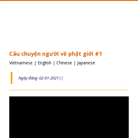
Toggle
navigation
Câu chuyện người về phật giới #1
Vietnamese
|
English
|
Chinese
|
Japanese
Ngày đăng: 02-01-2021||