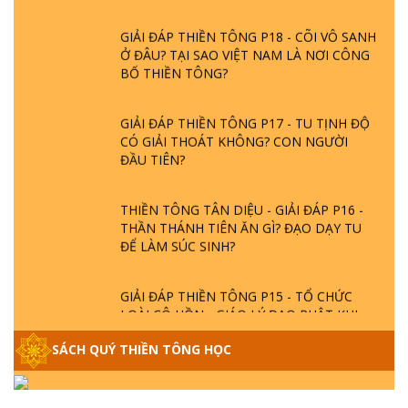
GIẢI ĐÁP THIỀN TÔNG P18 - CÕI VÔ SANH
Ở ĐÂU? TẠI SAO VIỆT NAM LÀ NƠI CÔNG
BỐ THIỀN TÔNG?
GIẢI ĐÁP THIỀN TÔNG P17 - TU TỊNH ĐỘ
CÓ GIẢI THOÁT KHÔNG? CON NGƯỜI
ĐẦU TIÊN?
THIỀN TÔNG TÂN DIỆU - GIẢI ĐÁP P16 -
THẦN THÁNH TIÊN ĂN GÌ? ĐẠO DẠY TU
ĐỂ LÀM SÚC SINH?
GIẢI ĐÁP THIỀN TÔNG P15 - TỔ CHỨC
LOÀI CÔ HỒN - GIÁO LÝ ĐẠO PHẬT KHI
NÀO XUẤT BẢN
SÁCH QUÝ THIỀN TÔNG HỌC
GIẢI ĐÁP THIỀN TÔNG ĐẶC BIỆT - P14 -
NGUỒN GỐC ÂM LỊCH DƯƠNG LỊCH -