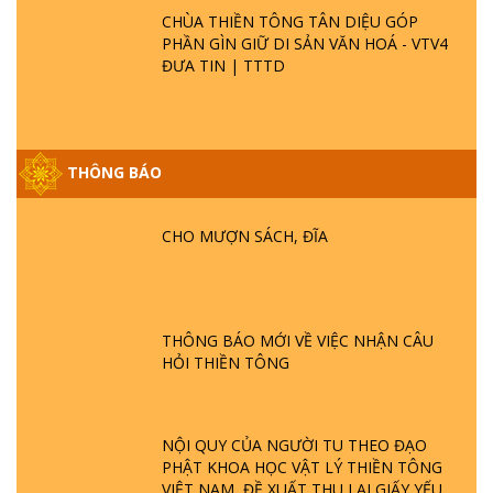
CHÙA THIỀN TÔNG TÂN DIỆU GÓP
PHẦN GÌN GIỮ DI SẢN VĂN HOÁ - VTV4
ĐƯA TIN | TTTD
THÔNG BÁO
GIẢI ĐÁP ĐẶC BIỆT P25 - SUỐT 49 NĂM
PHẬT KHÔNG NÓI? HỘI LONG HOA LÀ
HỘI GÌ? TỬ VÌ ĐẠO
CHO MƯỢN SÁCH, ĐĨA
GIẢI ĐÁP ĐẶC BIỆT P24 - TÁNH PHẬT
ĐƯỢC HÌNH THÀNH NHƯ THẾ NÀO?
PHẬT GIỚI CÓ THỜI GIAN KHÔNG? |
THÔNG BÁO MỚI VỀ VIỆC NHẬN CÂU
TTTD
HỎI THIỀN TÔNG
GIẢI ĐÁP ĐẶC BIỆT P23 - THIÊN ĐÀNG Ở
ĐÂU? ĐỊA NGỤC Ở ĐÂU? ĐỨC CHÚA TRỜI
LÀ AI? QUỶ SA TĂNG? | TTTD
NỘI QUY CỦA NGƯỜI TU THEO ĐẠO
PHẬT KHOA HỌC VẬT LÝ THIỀN TÔNG
VIỆT NAM, ĐỀ XUẤT THU LẠI GIẤY YẾU