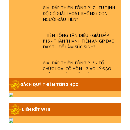
GIẢI ĐÁP THIỀN TÔNG P17 - TU TỊNH
ĐỘ CÓ GIẢI THOÁT KHÔNG? CON
NGƯỜI ĐẦU TIÊN?
THIỀN TÔNG TÂN DIỆU - GIẢI ĐÁP
P16 - THẦN THÁNH TIÊN ĂN GÌ? ĐẠO
DẠY TU ĐỂ LÀM SÚC SINH?
GIẢI ĐÁP THIỀN TÔNG P15 - TỔ
CHỨC LOÀI CÔ HỒN - GIÁO LÝ ĐẠO
PHẬT KHI NÀO XUẤT BẢN
SÁCH QUÝ THIỀN TÔNG HỌC
GIẢI ĐÁP THIỀN TÔNG ĐẶC BIỆT -
P14 - NGUỒN GỐC ÂM LỊCH DƯƠNG
LỊCH - TẦNG BÌNH LƯU LỚN ĐẾN
ĐÂU
LIÊN KẾT WEB
GIẢI ĐÁP THIỀN TÔNG ĐẶC BIỆT -
P13 - CON NGƯỜI TU THÀNH PHẬT
ĐƯỢC KHÔNG? XÁ LỢI PHẬT THẬT -