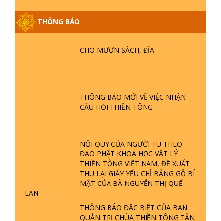
THÔNG BÁO
GIẢI ĐÁP ĐẶC BIỆT P25 - SUỐT 49
NĂM PHẬT KHÔNG NÓI? HỘI LONG
HOA LÀ HỘI GÌ? TỬ VÌ ĐẠO
CHO MƯỢN SÁCH, ĐĨA
GIẢI ĐÁP ĐẶC BIỆT P24 - TÁNH PHẬT
ĐƯỢC HÌNH THÀNH NHƯ THẾ NÀO?
PHẬT GIỚI CÓ THỜI GIAN KHÔNG? |
THÔNG BÁO MỚI VỀ VIỆC NHẬN
TTTD
CÂU HỎI THIỀN TÔNG
GIẢI ĐÁP ĐẶC BIỆT P23 - THIÊN
ĐÀNG Ở ĐÂU? ĐỊA NGỤC Ở ĐÂU?
ĐỨC CHÚA TRỜI LÀ AI? QUỶ SA
NỘI QUY CỦA NGƯỜI TU THEO
TĂNG? | TTTD
ĐẠO PHẬT KHOA HỌC VẬT LÝ
THIỀN TÔNG VIỆT NAM, ĐỀ XUẤT
GIẢI ĐÁP THIỀN TÔNG ĐẶC BIỆT P22
THU LẠI GIẤY YẾU CHỈ BẢNG GỖ BÍ
- TẠI SAO TRÁI ĐẤT NHIỀU THIÊN TAI
MẬT CỦA BÀ NGUYỄN THỊ QUẾ
- LŨ LỤT - HỎA HOẠN | TTTD
LAN
THÔNG BÁO ĐẶC BIỆT CỦA BAN
QUẢN TRỊ CHÙA THIỀN TÔNG TÂN
GIẢI ĐÁP THIỀN TÔNG ĐẶC BIỆT P21