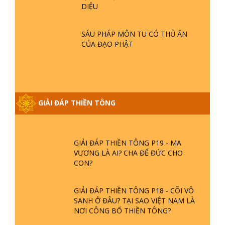
DIỆU
- TẠI SAO ĐỨC PHẬT BƯỚC ĐI 7
BƯỚC TRÊN HOA SEN ? | TTTD
SÁU PHÁP MÔN TU CÓ THỦ ẤN
CỦA ĐẠO PHẬT
GIẢI ĐÁP VỀ LỄ TIỄN THIỀN TÔNG SƯ
NGỌC LÂM VỀ PHẬT GIỚI
GIẢI ĐÁP THIỀN TÔNG ĐẶC BIỆT
PHẦN 20 - BÁC NGUYỄN NHÂN LÀ AI?
GIẢI ĐÁP THIỀN TÔNG
PHIỀN NÃO DO ĐÂU MÀ CÓ?
GIẢI ĐÁP THIỀN TÔNG P19 - MA
VƯƠNG LÀ AI? CHA ĐỂ ĐỨC CHO
CON?
GIẢI ĐÁP THIỀN TÔNG P18 - CÕI VÔ
SANH Ở ĐÂU? TẠI SAO VIỆT NAM LÀ
NƠI CÔNG BỐ THIỀN TÔNG?