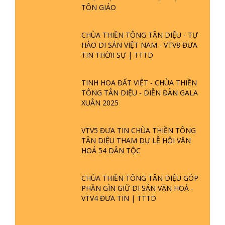
TÔN GIÁO
CHÙA THIỀN TÔNG TÂN DIỆU - TỰ
HÀO DI SẢN VIỆT NAM - VTV8 ĐƯA
TIN THỜII SỰ | TTTD
TINH HOA ĐẤT VIỆT - CHÙA THIỀN
TÔNG TÂN DIỆU - DIỄN ĐÀN GALA
XUÂN 2025
VTV5 ĐƯA TIN CHÙA THIỀN TÔNG
TÂN DIỆU THAM DỰ LỄ HỘI VĂN
HOÁ 54 DÂN TỘC
CHÙA THIỀN TÔNG TÂN DIỆU GÓP
PHẦN GÌN GIỮ DI SẢN VĂN HOÁ -
VTV4 ĐƯA TIN | TTTD