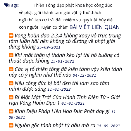
Tags:
Thiền Tông
đạo phật
khoa học
công đức
về phật giới
thánh
tam giới
vật lý
thử thách
ngũ thú tạp cư
trái đất
nhiệm vụ
quy luật
hủy diệt
BÀI VIẾT LIÊN QUAN
con người
Huyền cơ
thần’
Vòng hoàn đạo 2,3,4 không xoay vô trục trung
tâm luân hồi nên không có đường về phật giới
đúng không
25-09-2021
Khi mất thân vị thánh kéo lại thì hô buông có
thoát được không
13-01-2022
Các vị tổ thiền tông đã kiến tánh vậy kiến tánh
này có ý nghĩa như thế nào
04-12-2021
Nếu công đức bị bôi đen thì làm sao tâm
mình được sáng
11-01-2022
Bí Mật Mặt Trời Của Hành Tinh Điện Từ - Giới
Hạn Vòng Hoàn Đạo 1
01-01-2021
Kinh Diệu Pháp Liên Hoa Đức Phật dạy gì
11-
09-2021
Nguồn gốc tánh phật từ đâu mà ra
15-09-2021