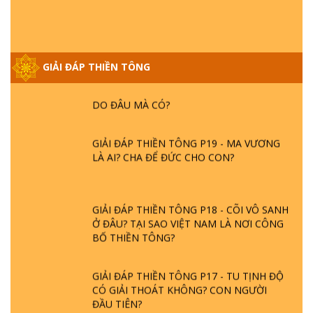
GIẢI ĐÁP VỀ LỄ TIỄN THIỀN TÔNG SƯ
NGỌC LÂM VỀ PHẬT GIỚI
GIẢI ĐÁP THIỀN TÔNG
GIẢI ĐÁP THIỀN TÔNG ĐẶC BIỆT PHẦN 20
- BÁC NGUYỄN NHÂN LÀ AI? PHIỀN NÃO
DO ĐÂU MÀ CÓ?
GIẢI ĐÁP THIỀN TÔNG P19 - MA VƯƠNG
LÀ AI? CHA ĐỂ ĐỨC CHO CON?
GIẢI ĐÁP THIỀN TÔNG P18 - CÕI VÔ SANH
Ở ĐÂU? TẠI SAO VIỆT NAM LÀ NƠI CÔNG
BỐ THIỀN TÔNG?
GIẢI ĐÁP THIỀN TÔNG P17 - TU TỊNH ĐỘ
CÓ GIẢI THOÁT KHÔNG? CON NGƯỜI
ĐẦU TIÊN?