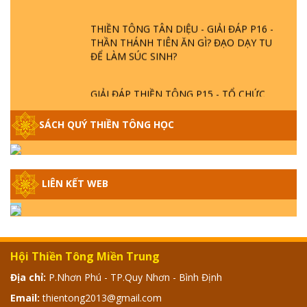
THIỀN TÔNG TÂN DIỆU - GIẢI ĐÁP P16 -
THẦN THÁNH TIÊN ĂN GÌ? ĐẠO DẠY TU
ĐỂ LÀM SÚC SINH?
GIẢI ĐÁP THIỀN TÔNG P15 - TỔ CHỨC
LOÀI CÔ HỒN - GIÁO LÝ ĐẠO PHẬT KHI
NÀO XUẤT BẢN
SÁCH QUÝ THIỀN TÔNG HỌC
GIẢI ĐÁP THIỀN TÔNG ĐẶC BIỆT - P14 -
NGUỒN GỐC ÂM LỊCH DƯƠNG LỊCH -
TẦNG BÌNH LƯU LỚN ĐẾN ĐÂU
LIÊN KẾT WEB
GIẢI ĐÁP THIỀN TÔNG ĐẶC BIỆT - P13 -
CON NGƯỜI TU THÀNH PHẬT ĐƯỢC
KHÔNG? XÁ LỢI PHẬT THẬT - GIẢ | TTTD
Hội Thiền Tông Miền Trung
Địa chỉ:
P.Nhơn Phú - TP.Quy Nhơn - Bình Định
GIẢI ĐÁP THIỀN TÔNG ĐẶC BIỆT - P12 -
SỰ THẬT VỀ ĐẠI HỒNG THỦY? TRỜI ĐÁNH
Email:
thientong2013@gmail.com