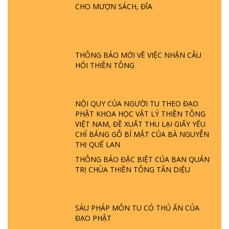
CHO MƯỢN SÁCH, ĐĨA
HỘI GÌ? TỬ VÌ ĐẠO
GIẢI ĐÁP ĐẶC BIỆT P24 - TÁNH PHẬT
ĐƯỢC HÌNH THÀNH NHƯ THẾ NÀO?
THÔNG BÁO MỚI VỀ VIỆC NHẬN CÂU
PHẬT GIỚI CÓ THỜI GIAN KHÔNG? |
HỎI THIỀN TÔNG
TTTD
GIẢI ĐÁP ĐẶC BIỆT P23 - THIÊN ĐÀNG Ở
ĐÂU? ĐỊA NGỤC Ở ĐÂU? ĐỨC CHÚA TRỜI
NỘI QUY CỦA NGƯỜI TU THEO ĐẠO
LÀ AI? QUỶ SA TĂNG? | TTTD
PHẬT KHOA HỌC VẬT LÝ THIỀN TÔNG
VIỆT NAM, ĐỀ XUẤT THU LẠI GIẤY YẾU
CHỈ BẢNG GỖ BÍ MẬT CỦA BÀ NGUYỄN
GIẢI ĐÁP THIỀN TÔNG ĐẶC BIỆT P22 - TẠI
THỊ QUẾ LAN
SAO TRÁI ĐẤT NHIỀU THIÊN TAI - LŨ LỤT
- HỎA HOẠN | TTTD
THÔNG BÁO ĐẶC BIỆT CỦA BAN QUẢN
TRỊ CHÙA THIỀN TÔNG TÂN DIỆU
GIẢI ĐÁP THIỀN TÔNG ĐẶC BIỆT P21 - TẠI
SAO ĐỨC PHẬT BƯỚC ĐI 7 BƯỚC TRÊN
HOA SEN ? | TTTD
SÁU PHÁP MÔN TU CÓ THỦ ẤN CỦA
ĐẠO PHẬT