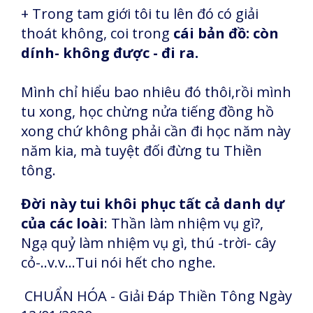
+ Trong tam giới tôi tu lên đó có giải
thoát không, coi trong
cái bản đồ: còn
dính- không được - đi ra.
Mình chỉ hiểu bao nhiêu đó thôi,rồi mình
tu xong, học chừng nửa tiếng đồng hồ
xong chứ không phải cần đi học năm này
năm kia, mà tuyệt đối đừng tu Thiền
tông.
Đời này tui khôi phục tất cả danh dự
của các loài
: Thần làm nhiệm vụ gì?,
Ngạ quỷ làm nhiệm vụ gì, thú -trời- cây
cỏ-..v.v...Tui nói hết cho nghe.
CHUẨN HÓA - Giải Đáp Thiền Tông Ngày