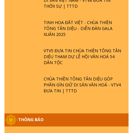
DI SẢN VIỆT NAM - VTV8 ĐƯA TIN
THỜII SỰ | TTTD
TINH HOA ĐẤT VIỆT - CHÙA THIỀN
TÔNG TÂN DIỆU - DIỄN ĐÀN GALA
XUÂN 2025
VTV5 ĐƯA TIN CHÙA THIỀN TÔNG TÂN
DIỆU THAM DỰ LỄ HỘI VĂN HOÁ 54
DÂN TỘC
CHÙA THIỀN TÔNG TÂN DIỆU GÓP
PHẦN GÌN GIỮ DI SẢN VĂN HOÁ - VTV4
ĐƯA TIN | TTTD
THÔNG BÁO
GIẢI ĐÁP ĐẶC BIỆT P25 - SUỐT 49 NĂM
PHẬT KHÔNG NÓI? HỘI LONG HOA LÀ