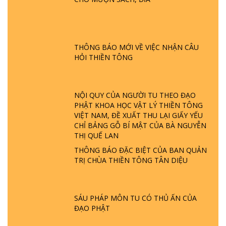
PHẬT KHÔNG NÓI? HỘI LONG HOA LÀ
HỘI GÌ? TỬ VÌ ĐẠO
THÔNG BÁO MỚI VỀ VIỆC NHẬN CÂU
GIẢI ĐÁP ĐẶC BIỆT P24 - TÁNH PHẬT
HỎI THIỀN TÔNG
ĐƯỢC HÌNH THÀNH NHƯ THẾ NÀO?
PHẬT GIỚI CÓ THỜI GIAN KHÔNG? |
TTTD
NỘI QUY CỦA NGƯỜI TU THEO ĐẠO
GIẢI ĐÁP ĐẶC BIỆT P23 - THIÊN ĐÀNG Ở
PHẬT KHOA HỌC VẬT LÝ THIỀN TÔNG
ĐÂU? ĐỊA NGỤC Ở ĐÂU? ĐỨC CHÚA TRỜI
VIỆT NAM, ĐỀ XUẤT THU LẠI GIẤY YẾU
LÀ AI? QUỶ SA TĂNG? | TTTD
CHỈ BẢNG GỖ BÍ MẬT CỦA BÀ NGUYỄN
THỊ QUẾ LAN
GIẢI ĐÁP THIỀN TÔNG ĐẶC BIỆT P22 - TẠI
THÔNG BÁO ĐẶC BIỆT CỦA BAN QUẢN
SAO TRÁI ĐẤT NHIỀU THIÊN TAI - LŨ LỤT
TRỊ CHÙA THIỀN TÔNG TÂN DIỆU
- HỎA HOẠN | TTTD
GIẢI ĐÁP THIỀN TÔNG ĐẶC BIỆT P21 - TẠI
SÁU PHÁP MÔN TU CÓ THỦ ẤN CỦA
SAO ĐỨC PHẬT BƯỚC ĐI 7 BƯỚC TRÊN
ĐẠO PHẬT
HOA SEN ? | TTTD