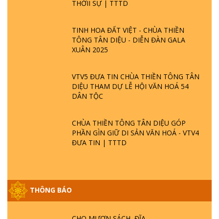
THỜII SỰ | TTTD
TINH HOA ĐẤT VIỆT - CHÙA THIỀN
TÔNG TÂN DIỆU - DIỄN ĐÀN GALA
XUÂN 2025
VTV5 ĐƯA TIN CHÙA THIỀN TÔNG TÂN
DIỆU THAM DỰ LỄ HỘI VĂN HOÁ 54
DÂN TỘC
CHÙA THIỀN TÔNG TÂN DIỆU GÓP
PHẦN GÌN GIỮ DI SẢN VĂN HOÁ - VTV4
ĐƯA TIN | TTTD
THÔNG BÁO
CHO MƯỢN SÁCH, ĐĨA
GIẢI ĐÁP ĐẶC BIỆT P25 - SUỐT 49 NĂM