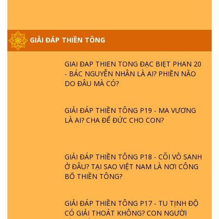
GIẢI ĐÁP VỀ LỄ TIỄN THIỀN TÔNG SƯ
NGỌC LÂM VỀ PHẬT GIỚI
GIẢI ĐÁP THIỀN TÔNG
GIẢI ĐÁP THIỀN TÔNG ĐẶC BIỆT PHẦN 20
- BÁC NGUYỄN NHÂN LÀ AI? PHIỀN NÃO
DO ĐÂU MÀ CÓ?
GIẢI ĐÁP THIỀN TÔNG P19 - MA VƯƠNG
LÀ AI? CHA ĐỂ ĐỨC CHO CON?
GIẢI ĐÁP THIỀN TÔNG P18 - CÕI VÔ SANH
Ở ĐÂU? TẠI SAO VIỆT NAM LÀ NƠI CÔNG
BỐ THIỀN TÔNG?
GIẢI ĐÁP THIỀN TÔNG P17 - TU TỊNH ĐỘ
CÓ GIẢI THOÁT KHÔNG? CON NGƯỜI
ĐẦU TIÊN?