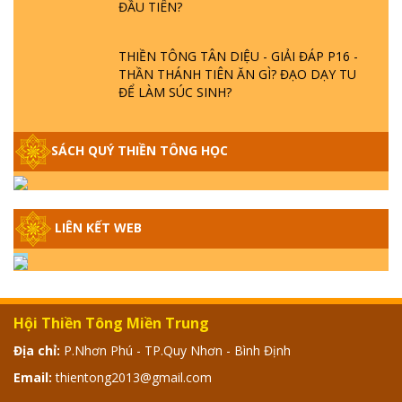
THIỀN TÔNG TÂN DIỆU - GIẢI ĐÁP P16 -
THẦN THÁNH TIÊN ĂN GÌ? ĐẠO DẠY TU
ĐỂ LÀM SÚC SINH?
GIẢI ĐÁP THIỀN TÔNG P15 - TỔ CHỨC
SÁCH QUÝ THIỀN TÔNG HỌC
LOÀI CÔ HỒN - GIÁO LÝ ĐẠO PHẬT KHI
NÀO XUẤT BẢN
GIẢI ĐÁP THIỀN TÔNG ĐẶC BIỆT - P14 -
LIÊN KẾT WEB
NGUỒN GỐC ÂM LỊCH DƯƠNG LỊCH -
TẦNG BÌNH LƯU LỚN ĐẾN ĐÂU
GIẢI ĐÁP THIỀN TÔNG ĐẶC BIỆT - P13 -
Hội Thiền Tông Miền Trung
CON NGƯỜI TU THÀNH PHẬT ĐƯỢC
KHÔNG? XÁ LỢI PHẬT THẬT - GIẢ | TTTD
Địa chỉ:
P.Nhơn Phú - TP.Quy Nhơn - Bình Định
Email:
thientong2013@gmail.com
GIẢI ĐÁP THIỀN TÔNG ĐẶC BIỆT - P12 -