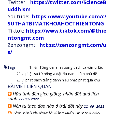
Twitter:
https://twitter.com/ScienceB
uddhism
Youtube:
https://www.youtube.com/c/
SUTHATBIMATKHOAHOCTHIENTONG
Tiktok:
https://www.tiktok.com/@thie
ntongmt.com
Zenzongmt:
https://zenzongmt.com/u
s/
Tags:
Thiền Tông
oai âm vương
thích ca văn
di lặc
29 vị phật
sư tử hống
a dật đa
nam diêm phù đề
28 vị phật
sách trắng
danh hiệu phật
phật quá khứ
BÀI VIẾT LIÊN QUAN
Hữu tình đến gieo giống, nhân đất quả liền
sanh
27-03-2022
Nên tu theo đạo nào ở trái đất này
11-09-2021
Tâm bình thường là đúng Hiểu như thế nào