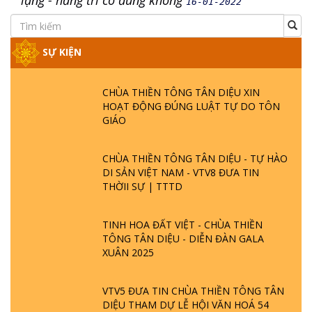
lặng - hằng tri có đúng không
16-01-2022
SỰ KIỆN
CHÙA THIỀN TÔNG TÂN DIỆU XIN
HOẠT ĐỘNG ĐÚNG LUẬT TỰ DO TÔN
GIÁO
CHÙA THIỀN TÔNG TÂN DIỆU - TỰ HÀO
DI SẢN VIỆT NAM - VTV8 ĐƯA TIN
THỜII SỰ | TTTD
TINH HOA ĐẤT VIỆT - CHÙA THIỀN
TÔNG TÂN DIỆU - DIỄN ĐÀN GALA
XUÂN 2025
VTV5 ĐƯA TIN CHÙA THIỀN TÔNG TÂN
DIỆU THAM DỰ LỄ HỘI VĂN HOÁ 54