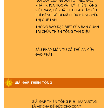
NỘI QUY CỦA NGƯỜI TU THEO ĐẠO
PHẬT KHOA HỌC VẬT LÝ THIỀN TÔNG
GIẢI ĐÁP THIỀN TÔNG ĐẶC BIỆT P22 - TẠI
VIỆT NAM, ĐỀ XUẤT THU LẠI GIẤY YẾU
SAO TRÁI ĐẤT NHIỀU THIÊN TAI - LŨ LỤT
CHỈ BẢNG GỖ BÍ MẬT CỦA BÀ NGUYỄN
- HỎA HOẠN | TTTD
THỊ QUẾ LAN
THÔNG BÁO ĐẶC BIỆT CỦA BAN QUẢN
GIẢI ĐÁP THIỀN TÔNG ĐẶC BIỆT P21 - TẠI
TRỊ CHÙA THIỀN TÔNG TÂN DIỆU
SAO ĐỨC PHẬT BƯỚC ĐI 7 BƯỚC TRÊN
HOA SEN ? | TTTD
SÁU PHÁP MÔN TU CÓ THỦ ẤN CỦA
GIẢI ĐÁP VỀ LỄ TIỄN THIỀN TÔNG SƯ
ĐẠO PHẬT
NGỌC LÂM VỀ PHẬT GIỚI
GIẢI ĐÁP THIỀN TÔNG ĐẶC BIỆT PHẦN 20
- BÁC NGUYỄN NHÂN LÀ AI? PHIỀN NÃO
GIẢI ĐÁP THIỀN TÔNG
DO ĐÂU MÀ CÓ?
GIẢI ĐÁP THIỀN TÔNG P19 - MA VƯƠNG
LÀ AI? CHA ĐỂ ĐỨC CHO CON?