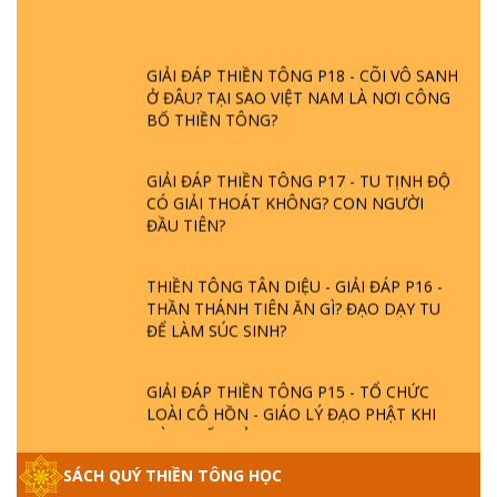
GIẢI ĐÁP THIỀN TÔNG P18 - CÕI VÔ SANH
Ở ĐÂU? TẠI SAO VIỆT NAM LÀ NƠI CÔNG
BỐ THIỀN TÔNG?
GIẢI ĐÁP THIỀN TÔNG P17 - TU TỊNH ĐỘ
CÓ GIẢI THOÁT KHÔNG? CON NGƯỜI
ĐẦU TIÊN?
THIỀN TÔNG TÂN DIỆU - GIẢI ĐÁP P16 -
THẦN THÁNH TIÊN ĂN GÌ? ĐẠO DẠY TU
ĐỂ LÀM SÚC SINH?
GIẢI ĐÁP THIỀN TÔNG P15 - TỔ CHỨC
LOÀI CÔ HỒN - GIÁO LÝ ĐẠO PHẬT KHI
NÀO XUẤT BẢN
SÁCH QUÝ THIỀN TÔNG HỌC
GIẢI ĐÁP THIỀN TÔNG ĐẶC BIỆT - P14 -