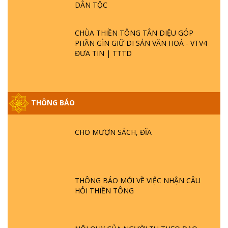
DÂN TỘC
CHÙA THIỀN TÔNG TÂN DIỆU GÓP
PHẦN GÌN GIỮ DI SẢN VĂN HOÁ - VTV4
ĐƯA TIN | TTTD
GIẢI ĐÁP ĐẶC BIỆT P25 - SUỐT 49 NĂM
THÔNG BÁO
PHẬT KHÔNG NÓI? HỘI LONG HOA LÀ
HỘI GÌ? TỬ VÌ ĐẠO
CHO MƯỢN SÁCH, ĐĨA
GIẢI ĐÁP ĐẶC BIỆT P24 - TÁNH PHẬT
ĐƯỢC HÌNH THÀNH NHƯ THẾ NÀO?
PHẬT GIỚI CÓ THỜI GIAN KHÔNG? |
TTTD
THÔNG BÁO MỚI VỀ VIỆC NHẬN CÂU
HỎI THIỀN TÔNG
GIẢI ĐÁP ĐẶC BIỆT P23 - THIÊN ĐÀNG Ở
ĐÂU? ĐỊA NGỤC Ở ĐÂU? ĐỨC CHÚA TRỜI
LÀ AI? QUỶ SA TĂNG? | TTTD