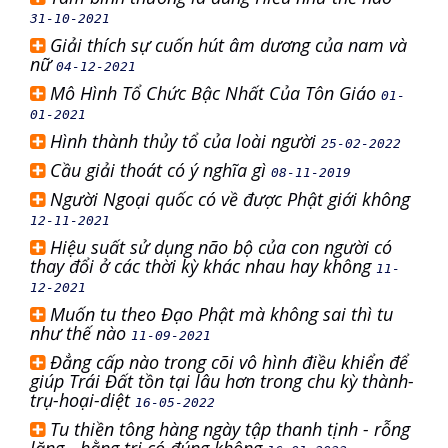
31-10-2021
Giải thích sự cuốn hút âm dương của nam và
nữ
04-12-2021
Mô Hình Tổ Chức Bậc Nhất Của Tôn Giáo
01-
01-2021
Hình thành thủy tổ của loài người
25-02-2022
Cầu giải thoát có ý nghĩa gì
08-11-2019
Người Ngoại quốc có về được Phật giới không
12-11-2021
Hiệu suất sử dụng não bộ của con người có
thay đổi ở các thời kỳ khác nhau hay không
11-
12-2021
Muốn tu theo Đạo Phật mà không sai thì tu
như thế nào
11-09-2021
Đẳng cấp nào trong cõi vô hình điều khiển để
giúp Trái Đất tồn tại lâu hơn trong chu kỳ thành-
trụ-hoại-diệt
16-05-2022
Tu thiền tông hàng ngày tập thanh tịnh - rỗng