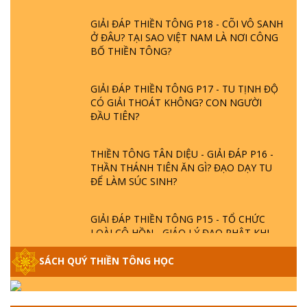
GIẢI ĐÁP THIỀN TÔNG P18 - CÕI VÔ SANH
Ở ĐÂU? TẠI SAO VIỆT NAM LÀ NƠI CÔNG
BỐ THIỀN TÔNG?
GIẢI ĐÁP THIỀN TÔNG P17 - TU TỊNH ĐỘ
CÓ GIẢI THOÁT KHÔNG? CON NGƯỜI
ĐẦU TIÊN?
THIỀN TÔNG TÂN DIỆU - GIẢI ĐÁP P16 -
THẦN THÁNH TIÊN ĂN GÌ? ĐẠO DẠY TU
ĐỂ LÀM SÚC SINH?
GIẢI ĐÁP THIỀN TÔNG P15 - TỔ CHỨC
LOÀI CÔ HỒN - GIÁO LÝ ĐẠO PHẬT KHI
NÀO XUẤT BẢN
SÁCH QUÝ THIỀN TÔNG HỌC
GIẢI ĐÁP THIỀN TÔNG ĐẶC BIỆT - P14 -
NGUỒN GỐC ÂM LỊCH DƯƠNG LỊCH -
TẦNG BÌNH LƯU LỚN ĐẾN ĐÂU