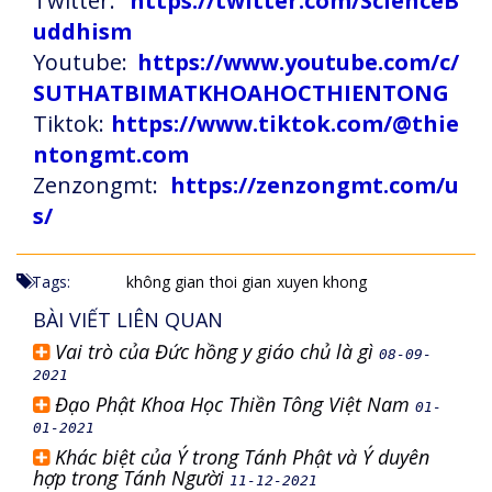
Twitter:
https://twitter.com/ScienceB
uddhism
Youtube:
https://www.youtube.com/c/
SUTHATBIMATKHOAHOCTHIENTONG
Tiktok:
https://www.tiktok.com/@thie
ntongmt.com
Zenzongmt:
https://zenzongmt.com/u
s/
Tags:
không gian
thoi gian
xuyen khong
BÀI VIẾT LIÊN QUAN
Vai trò của Đức hồng y giáo chủ là gì
08-09-
2021
Đạo Phật Khoa Học Thiền Tông Việt Nam
01-
01-2021
Khác biệt của Ý trong Tánh Phật và Ý duyên
hợp trong Tánh Người
11-12-2021