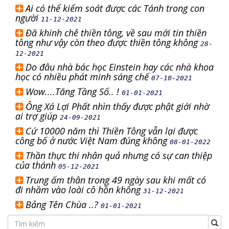
Ai có thể kiểm soát được các Tánh trong con
người
11-12-2021
Đã khinh chê thiền tông, về sau mới tin thiền
tông như vậy còn theo được thiền tông không
28-
12-2021
Do đâu nhà bác học Einstein hay các nhà khoa
học có nhiều phát minh sáng chế
07-10-2021
Wow....Tăng Tầng Số.. !
01-01-2021
Ông Xá Lợi Phất nhìn thấy được phật giới nhờ
ai trợ giúp
24-09-2021
Cứ 10000 năm thì Thiền Tông vẫn lại được
công bố ở nước Việt Nam đúng không
08-01-2022
Thần thực thi nhân quả nhưng có sự can thiệp
của thánh
05-12-2021
Trung ấm thân trong 49 ngày sau khi mất có
đi nhầm vào loài cô hồn không
31-12-2021
Bảng Tên Chùa ..?
01-01-2021