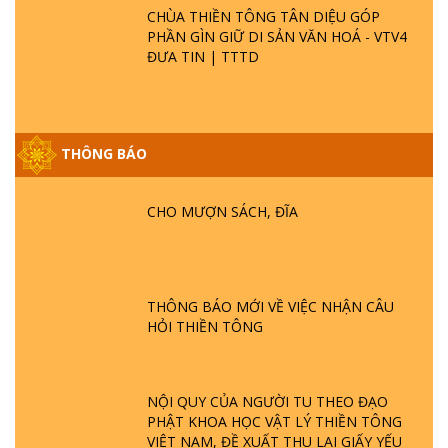
CHÙA THIỀN TÔNG TÂN DIỆU GÓP
PHẦN GÌN GIỮ DI SẢN VĂN HOÁ - VTV4
ĐƯA TIN | TTTD
THÔNG BÁO
GIẢI ĐÁP ĐẶC BIỆT P25 - SUỐT 49 NĂM
PHẬT KHÔNG NÓI? HỘI LONG HOA LÀ
HỘI GÌ? TỬ VÌ ĐẠO
CHO MƯỢN SÁCH, ĐĨA
GIẢI ĐÁP ĐẶC BIỆT P24 - TÁNH PHẬT
ĐƯỢC HÌNH THÀNH NHƯ THẾ NÀO?
PHẬT GIỚI CÓ THỜI GIAN KHÔNG? |
THÔNG BÁO MỚI VỀ VIỆC NHẬN CÂU
TTTD
HỎI THIỀN TÔNG
GIẢI ĐÁP ĐẶC BIỆT P23 - THIÊN ĐÀNG Ở
ĐÂU? ĐỊA NGỤC Ở ĐÂU? ĐỨC CHÚA TRỜI
LÀ AI? QUỶ SA TĂNG? | TTTD
NỘI QUY CỦA NGƯỜI TU THEO ĐẠO
PHẬT KHOA HỌC VẬT LÝ THIỀN TÔNG
VIỆT NAM, ĐỀ XUẤT THU LẠI GIẤY YẾU
GIẢI ĐÁP THIỀN TÔNG ĐẶC BIỆT P22 - TẠI