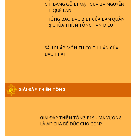
CHỈ BẢNG GỖ BÍ MẬT CỦA BÀ NGUYỄN
SAO TRÁI ĐẤT NHIỀU THIÊN TAI - LŨ LỤT
THỊ QUẾ LAN
- HỎA HOẠN | TTTD
THÔNG BÁO ĐẶC BIỆT CỦA BAN QUẢN
TRỊ CHÙA THIỀN TÔNG TÂN DIỆU
GIẢI ĐÁP THIỀN TÔNG ĐẶC BIỆT P21 - TẠI
SAO ĐỨC PHẬT BƯỚC ĐI 7 BƯỚC TRÊN
HOA SEN ? | TTTD
SÁU PHÁP MÔN TU CÓ THỦ ẤN CỦA
ĐẠO PHẬT
GIẢI ĐÁP VỀ LỄ TIỄN THIỀN TÔNG SƯ
NGỌC LÂM VỀ PHẬT GIỚI
GIẢI ĐÁP THIỀN TÔNG ĐẶC BIỆT PHẦN 20
GIẢI ĐÁP THIỀN TÔNG
- BÁC NGUYỄN NHÂN LÀ AI? PHIỀN NÃO
DO ĐÂU MÀ CÓ?
GIẢI ĐÁP THIỀN TÔNG P19 - MA VƯƠNG
LÀ AI? CHA ĐỂ ĐỨC CHO CON?