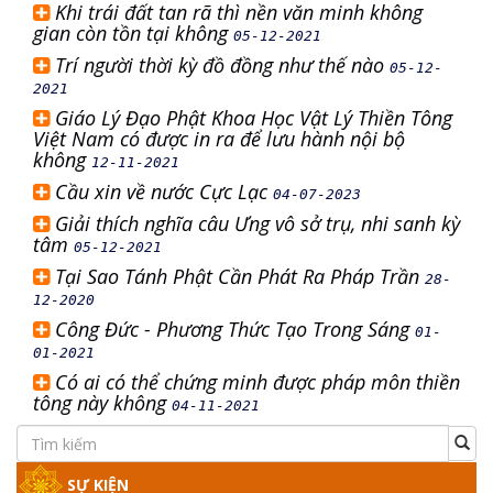
Khi trái đất tan rã thì nền văn minh không
gian còn tồn tại không
05-12-2021
Trí người thời kỳ đồ đồng như thế nào
05-12-
2021
Giáo Lý Đạo Phật Khoa Học Vật Lý Thiền Tông
Việt Nam có được in ra để lưu hành nội bộ
không
12-11-2021
Cầu xin về nước Cực Lạc
04-07-2023
Giải thích nghĩa câu Ưng vô sở trụ, nhi sanh kỳ
tâm
05-12-2021
Tại Sao Tánh Phật Cần Phát Ra Pháp Trần
28-
12-2020
Công Đức - Phương Thức Tạo Trong Sáng
01-
01-2021
Có ai có thể chứng minh được pháp môn thiền
tông này không
04-11-2021
SỰ KIỆN