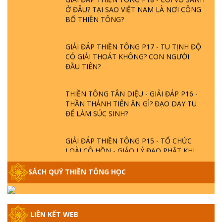
Ở ĐÂU? TẠI SAO VIỆT NAM LÀ NƠI CÔNG
BỐ THIỀN TÔNG?
GIẢI ĐÁP THIỀN TÔNG P17 - TU TỊNH ĐỘ
CÓ GIẢI THOÁT KHÔNG? CON NGƯỜI
ĐẦU TIÊN?
THIỀN TÔNG TÂN DIỆU - GIẢI ĐÁP P16 -
THẦN THÁNH TIÊN ĂN GÌ? ĐẠO DẠY TU
ĐỂ LÀM SÚC SINH?
GIẢI ĐÁP THIỀN TÔNG P15 - TỔ CHỨC
LOÀI CÔ HỒN - GIÁO LÝ ĐẠO PHẬT KHI
NÀO XUẤT BẢN
SÁCH QUÝ THIỀN TÔNG HỌC
GIẢI ĐÁP THIỀN TÔNG ĐẶC BIỆT - P14 -
NGUỒN GỐC ÂM LỊCH DƯƠNG LỊCH -
TẦNG BÌNH LƯU LỚN ĐẾN ĐÂU
LIÊN KẾT WEB