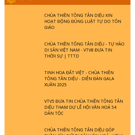
CHÙA THIỀN TÔNG TÂN DIỆU XIN
HOẠT ĐỘNG ĐÚNG LUẬT TỰ DO TÔN
GIÁO
CHÙA THIỀN TÔNG TÂN DIỆU - TỰ HÀO
DI SẢN VIỆT NAM - VTV8 ĐƯA TIN
THỜII SỰ | TTTD
TINH HOA ĐẤT VIỆT - CHÙA THIỀN
TÔNG TÂN DIỆU - DIỄN ĐÀN GALA
XUÂN 2025
VTV5 ĐƯA TIN CHÙA THIỀN TÔNG TÂN
DIỆU THAM DỰ LỄ HỘI VĂN HOÁ 54
DÂN TỘC
CHÙA THIỀN TÔNG TÂN DIỆU GÓP