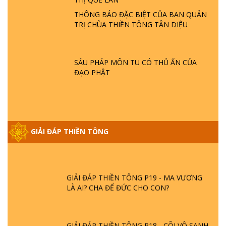
- HỎA HOẠN | TTTD
THÔNG BÁO ĐẶC BIỆT CỦA BAN QUẢN
TRỊ CHÙA THIỀN TÔNG TÂN DIỆU
GIẢI ĐÁP THIỀN TÔNG ĐẶC BIỆT P21 - TẠI
SAO ĐỨC PHẬT BƯỚC ĐI 7 BƯỚC TRÊN
HOA SEN ? | TTTD
SÁU PHÁP MÔN TU CÓ THỦ ẤN CỦA
ĐẠO PHẬT
GIẢI ĐÁP VỀ LỄ TIỄN THIỀN TÔNG SƯ
NGỌC LÂM VỀ PHẬT GIỚI
GIẢI ĐÁP THIỀN TÔNG ĐẶC BIỆT PHẦN 20
GIẢI ĐÁP THIỀN TÔNG
- BÁC NGUYỄN NHÂN LÀ AI? PHIỀN NÃO
DO ĐÂU MÀ CÓ?
GIẢI ĐÁP THIỀN TÔNG P19 - MA VƯƠNG
LÀ AI? CHA ĐỂ ĐỨC CHO CON?
GIẢI ĐÁP THIỀN TÔNG P18 - CÕI VÔ SANH