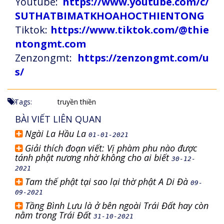
Youtube:
https://www.youtube.com/c/
SUTHATBIMATKHOAHOCTHIENTONG
Tiktok:
https://www.tiktok.com/@thie
ntongmt.com
Zenzongmt:
https://zenzongmt.com/u
s/
Tags:
truyền thiền
BÀI VIẾT LIÊN QUAN
Ngài La Hầu La
01-01-2021
Giải thích đoạn viết: Vị phàm phu nào được
tánh phật nương nhờ không cho ai biết
30-12-
2021
Tam thế phật tại sao lại thờ phật A Di Đà
09-
09-2021
Tầng Bình Lưu là ở bên ngoài Trái Đất hay còn
nằm trong Trái Đất
31-10-2021