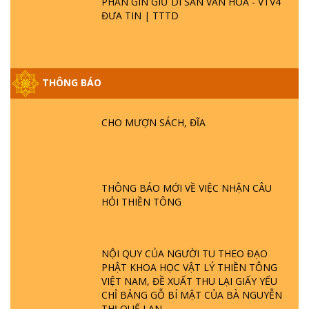
PHẦN GÌN GIỮ DI SẢN VĂN HOÁ - VTV4
ĐƯA TIN | TTTD
THÔNG BÁO
GIẢI ĐÁP ĐẶC BIỆT P25 - SUỐT 49 NĂM
PHẬT KHÔNG NÓI? HỘI LONG HOA LÀ
HỘI GÌ? TỬ VÌ ĐẠO
CHO MƯỢN SÁCH, ĐĨA
GIẢI ĐÁP ĐẶC BIỆT P24 - TÁNH PHẬT
ĐƯỢC HÌNH THÀNH NHƯ THẾ NÀO?
PHẬT GIỚI CÓ THỜI GIAN KHÔNG? |
THÔNG BÁO MỚI VỀ VIỆC NHẬN CÂU
TTTD
HỎI THIỀN TÔNG
GIẢI ĐÁP ĐẶC BIỆT P23 - THIÊN ĐÀNG Ở
ĐÂU? ĐỊA NGỤC Ở ĐÂU? ĐỨC CHÚA TRỜI
LÀ AI? QUỶ SA TĂNG? | TTTD
NỘI QUY CỦA NGƯỜI TU THEO ĐẠO
PHẬT KHOA HỌC VẬT LÝ THIỀN TÔNG
VIỆT NAM, ĐỀ XUẤT THU LẠI GIẤY YẾU
GIẢI ĐÁP THIỀN TÔNG ĐẶC BIỆT P22 - TẠI
CHỈ BẢNG GỖ BÍ MẬT CỦA BÀ NGUYỄN
SAO TRÁI ĐẤT NHIỀU THIÊN TAI - LŨ LỤT
THỊ QUẾ LAN