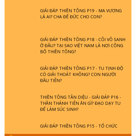
GIẢI ĐÁP THIỀN TÔNG P19 - MA VƯƠNG
LÀ AI? CHA ĐỂ ĐỨC CHO CON?
GIẢI ĐÁP THIỀN TÔNG P18 - CÕI VÔ SANH
Ở ĐÂU? TẠI SAO VIỆT NAM LÀ NƠI CÔNG
BỐ THIỀN TÔNG?
GIẢI ĐÁP THIỀN TÔNG P17 - TU TỊNH ĐỘ
CÓ GIẢI THOÁT KHÔNG? CON NGƯỜI
ĐẦU TIÊN?
THIỀN TÔNG TÂN DIỆU - GIẢI ĐÁP P16 -
THẦN THÁNH TIÊN ĂN GÌ? ĐẠO DẠY TU
ĐỂ LÀM SÚC SINH?
GIẢI ĐÁP THIỀN TÔNG P15 - TỔ CHỨC
LOÀI CÔ HỒN - GIÁO LÝ ĐẠO PHẬT KHI
NÀO XUẤT BẢN