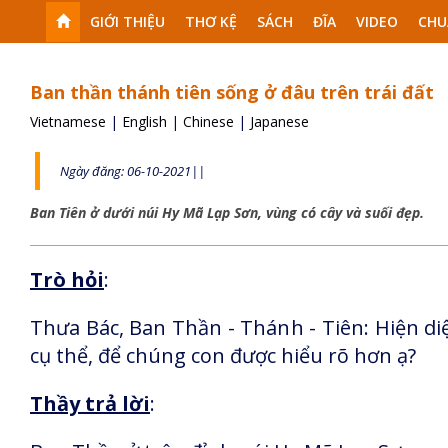
GIỚI THIỆU
THƠ KỆ
SÁCH
ĐĨA
VIDEO
CHU
Ban thần thánh tiên sống ở đâu trên trái đất
Vietnamese
|
English
|
Chinese
|
Japanese
Ngày đăng: 06-10-2021||
Ban Tiên ở dưới núi Hy Mã Lạp Sơn, vùng có cây và suối đẹp.
Trò hỏi
:
Thưa Bác, Ban Thần - Thánh - Tiên: Hiện diệ
cụ thể, để chúng con được hiểu rõ hơn ạ?
Thầy trả lời
: