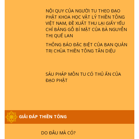
ĐÂU? ĐỊA NGỤC Ở ĐÂU? ĐỨC CHÚA TRỜI
NỘI QUY CỦA NGƯỜI TU THEO ĐẠO
LÀ AI? QUỶ SA TĂNG? | TTTD
PHẬT KHOA HỌC VẬT LÝ THIỀN TÔNG
VIỆT NAM, ĐỀ XUẤT THU LẠI GIẤY YẾU
GIẢI ĐÁP THIỀN TÔNG ĐẶC BIỆT P22 - TẠI
CHỈ BẢNG GỖ BÍ MẬT CỦA BÀ NGUYỄN
SAO TRÁI ĐẤT NHIỀU THIÊN TAI - LŨ LỤT
THỊ QUẾ LAN
- HỎA HOẠN | TTTD
THÔNG BÁO ĐẶC BIỆT CỦA BAN QUẢN
TRỊ CHÙA THIỀN TÔNG TÂN DIỆU
GIẢI ĐÁP THIỀN TÔNG ĐẶC BIỆT P21 - TẠI
SAO ĐỨC PHẬT BƯỚC ĐI 7 BƯỚC TRÊN
HOA SEN ? | TTTD
SÁU PHÁP MÔN TU CÓ THỦ ẤN CỦA
ĐẠO PHẬT
GIẢI ĐÁP VỀ LỄ TIỄN THIỀN TÔNG SƯ
NGỌC LÂM VỀ PHẬT GIỚI
GIẢI ĐÁP THIỀN TÔNG
GIẢI ĐÁP THIỀN TÔNG ĐẶC BIỆT PHẦN 20
- BÁC NGUYỄN NHÂN LÀ AI? PHIỀN NÃO
DO ĐÂU MÀ CÓ?