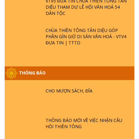
VTV5 ĐƯA TIN CHÙA THIỀN TÔNG TÂN
DIỆU THAM DỰ LỄ HỘI VĂN HOÁ 54
DÂN TỘC
CHÙA THIỀN TÔNG TÂN DIỆU GÓP
PHẦN GÌN GIỮ DI SẢN VĂN HOÁ - VTV4
ĐƯA TIN | TTTD
THÔNG BÁO
GIẢI ĐÁP ĐẶC BIỆT P25 - SUỐT 49 NĂM
PHẬT KHÔNG NÓI? HỘI LONG HOA LÀ
CHO MƯỢN SÁCH, ĐĨA
HỘI GÌ? TỬ VÌ ĐẠO
GIẢI ĐÁP ĐẶC BIỆT P24 - TÁNH PHẬT
ĐƯỢC HÌNH THÀNH NHƯ THẾ NÀO?
THÔNG BÁO MỚI VỀ VIỆC NHẬN CÂU
PHẬT GIỚI CÓ THỜI GIAN KHÔNG? |
HỎI THIỀN TÔNG
TTTD
GIẢI ĐÁP ĐẶC BIỆT P23 - THIÊN ĐÀNG Ở