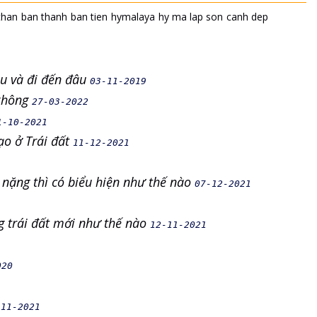
than
ban thanh
ban tien
hymalaya
hy ma lap son
canh dep
u và đi đến đâu
03-11-2019
 không
27-03-2022
1-10-2021
ạo ở Trái đất
11-12-2021
nặng thì có biểu hiện như thế nào
07-12-2021
ng trái đất mới như thế nào
12-11-2021
020
-11-2021