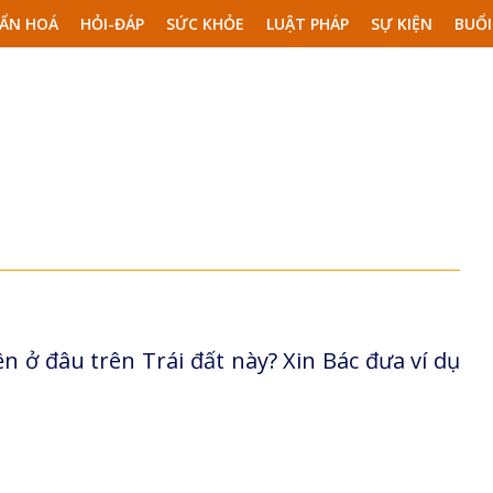
ẨN HOÁ
HỎI-ĐÁP
SỨC KHỎE
LUẬT PHÁP
SỰ KIỆN
BUỔI
n ở đâu trên Trái đất này? Xin Bác đưa ví dụ