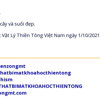
.
cây và suối đẹp.
 Vật Lý Thiền Tông Việt Nam ngày 1/10/2021
/zenzongmt
uthatbimatkhoahocthientong
dhism
/SUTHATBIMATKHOAHOCTHIENTONG
tongmt.com