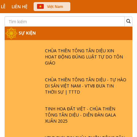
 LỄ
LIÊN HỆ
Việt Nam
中文
English
Japanese
SỰ KIỆN
CHÙA THIỀN TÔNG TÂN DIỆU XIN
HOẠT ĐỘNG ĐÚNG LUẬT TỰ DO TÔN
GIÁO
CHÙA THIỀN TÔNG TÂN DIỆU - TỰ HÀO
DI SẢN VIỆT NAM - VTV8 ĐƯA TIN
THỜII SỰ | TTTD
TINH HOA ĐẤT VIỆT - CHÙA THIỀN
TÔNG TÂN DIỆU - DIỄN ĐÀN GALA
XUÂN 2025