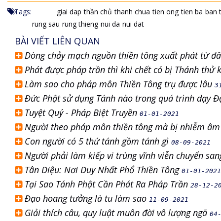
Tags:
giai dap
thần chủ
thanh chua
tien ong
tien ba
ban 
rung sau
rung thieng
nui da
nui dat
BÀI VIẾT LIÊN QUAN
Dòng chảy mạch nguồn thiền tông xuất phát từ đâ
Phát được pháp trần thì khi chết có bị Thánh thử
Làm sao cho pháp môn Thiền Tông trụ được lâu
3
Đức Phật sử dụng Tánh nào trong quá trình dạy Đ
Tuyệt Quý - Pháp Biệt Truyền
01-01-2021
Người theo pháp môn thiền tông mà bị nhiễm âm 
Con người có 5 thứ tánh gồm tánh gì
08-09-2021
Người phải làm kiếp vi trùng vĩnh viễn chuyển sa
Tân Diệu: Nơi Duy Nhất Phổ Thiền Tông
01-01-2021
Tại Sao Tánh Phật Cần Phát Ra Pháp Trần
28-12-2
Đạo hoang tưởng là tu làm sao
11-09-2021
Giải thích câu, quy luật muôn đời vô lượng ngã
04