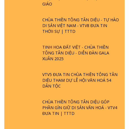
GIÁO
CHÙA THIỀN TÔNG TÂN DIỆU - TỰ HÀO
DI SẢN VIỆT NAM - VTV8 ĐƯA TIN
THỜII SỰ | TTTD
TINH HOA ĐẤT VIỆT - CHÙA THIỀN
TÔNG TÂN DIỆU - DIỄN ĐÀN GALA
XUÂN 2025
VTV5 ĐƯA TIN CHÙA THIỀN TÔNG TÂN
DIỆU THAM DỰ LỄ HỘI VĂN HOÁ 54
DÂN TỘC
CHÙA THIỀN TÔNG TÂN DIỆU GÓP
PHẦN GÌN GIỮ DI SẢN VĂN HOÁ - VTV4
ĐƯA TIN | TTTD