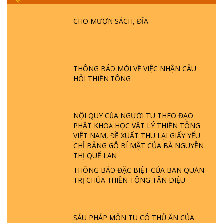
HỘI GÌ? TỬ VÌ ĐẠO
CHO MƯỢN SÁCH, ĐĨA
GIẢI ĐÁP ĐẶC BIỆT P24 - TÁNH PHẬT
ĐƯỢC HÌNH THÀNH NHƯ THẾ NÀO?
PHẬT GIỚI CÓ THỜI GIAN KHÔNG? |
TTTD
THÔNG BÁO MỚI VỀ VIỆC NHẬN CÂU
HỎI THIỀN TÔNG
GIẢI ĐÁP ĐẶC BIỆT P23 - THIÊN ĐÀNG Ở
ĐÂU? ĐỊA NGỤC Ở ĐÂU? ĐỨC CHÚA TRỜI
LÀ AI? QUỶ SA TĂNG? | TTTD
NỘI QUY CỦA NGƯỜI TU THEO ĐẠO
PHẬT KHOA HỌC VẬT LÝ THIỀN TÔNG
GIẢI ĐÁP THIỀN TÔNG ĐẶC BIỆT P22 - TẠI
VIỆT NAM, ĐỀ XUẤT THU LẠI GIẤY YẾU
SAO TRÁI ĐẤT NHIỀU THIÊN TAI - LŨ LỤT
CHỈ BẢNG GỖ BÍ MẬT CỦA BÀ NGUYỄN
- HỎA HOẠN | TTTD
THỊ QUẾ LAN
THÔNG BÁO ĐẶC BIỆT CỦA BAN QUẢN
GIẢI ĐÁP THIỀN TÔNG ĐẶC BIỆT P21 - TẠI
TRỊ CHÙA THIỀN TÔNG TÂN DIỆU
SAO ĐỨC PHẬT BƯỚC ĐI 7 BƯỚC TRÊN
HOA SEN ? | TTTD
SÁU PHÁP MÔN TU CÓ THỦ ẤN CỦA