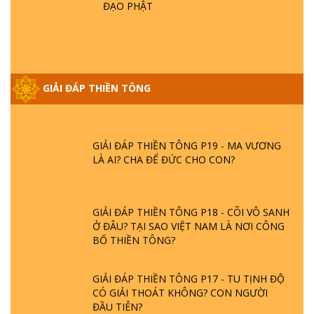
GIẢI ĐÁP VỀ LỄ TIỄN THIỀN TÔNG SƯ
ĐẠO PHẬT
NGỌC LÂM VỀ PHẬT GIỚI
GIẢI ĐÁP THIỀN TÔNG ĐẶC BIỆT PHẦN 20
- BÁC NGUYỄN NHÂN LÀ AI? PHIỀN NÃO
GIẢI ĐÁP THIỀN TÔNG
DO ĐÂU MÀ CÓ?
GIẢI ĐÁP THIỀN TÔNG P19 - MA VƯƠNG
LÀ AI? CHA ĐỂ ĐỨC CHO CON?
GIẢI ĐÁP THIỀN TÔNG P18 - CÕI VÔ SANH
Ở ĐÂU? TẠI SAO VIỆT NAM LÀ NƠI CÔNG
BỐ THIỀN TÔNG?
GIẢI ĐÁP THIỀN TÔNG P17 - TU TỊNH ĐỘ
CÓ GIẢI THOÁT KHÔNG? CON NGƯỜI
ĐẦU TIÊN?