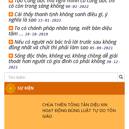
Tạo Công đức mà nghĩ mình có công đức thì
có còn trong sáng không
08-02-2022
Cái thấy thanh tịnh không sanh điều gì, ý
nghĩa là sao
13-01-2022
Ta có chánh pháp nhãn tạng, niết bàn diệu
tâm ...
19-10-2019
Nếu có người nói bác trả lời trước sau không
đồng nhất và chửi thì phải làm sao
05-09-2021
Sống độc thân, không vợ, không chồng dễ giải
thoát hơn người có gia đình có phải không
30-12-
2021
SỰ KIỆN
CHÙA THIỀN TÔNG TÂN DIỆU XIN
HOẠT ĐỘNG ĐÚNG LUẬT TỰ DO TÔN
GIÁO