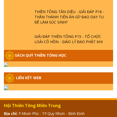
THIỀN TÔNG TÂN DIỆU - GIẢI ĐÁP P16 -
THẦN THÁNH TIÊN ĂN GÌ? ĐẠO DẠY TU
ĐỂ LÀM SÚC SINH?
GIẢI ĐÁP THIỀN TÔNG P15 - TỔ CHỨC
LOÀI CÔ HỒN - GIÁO LÝ ĐẠO PHẬT KHI
NÀO XUẤT BẢN
SÁCH QUÝ THIỀN TÔNG HỌC
GIẢI ĐÁP THIỀN TÔNG ĐẶC BIỆT - P14 -
NGUỒN GỐC ÂM LỊCH DƯƠNG LỊCH -
TẦNG BÌNH LƯU LỚN ĐẾN ĐÂU
LIÊN KẾT WEB
GIẢI ĐÁP THIỀN TÔNG ĐẶC BIỆT - P13 -
CON NGƯỜI TU THÀNH PHẬT ĐƯỢC
KHÔNG? XÁ LỢI PHẬT THẬT - GIẢ | TTTD
Hội Thiền Tông Miền Trung
GIẢI ĐÁP THIỀN TÔNG ĐẶC BIỆT - P12 -
SỰ THẬT VỀ ĐẠI HỒNG THỦY? TRỜI ĐÁNH
Địa chỉ:
P.Nhơn Phú - TP.Quy Nhơn - Bình Định