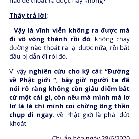
nào để thoát ra được hay không?
Thầy trả lời
:
-
Vậy là vĩnh viễn không ra được mà
đi vô vòng thánh rồi đó
, không chạy
đường nào thoát ra lại được nữa, rồi bắt
đầu bị dẫn đi rồi đó.
Vì vậy
nghiên cứu cho kỹ cái: “Đường
về Phật giới “, bây giờ người ta đã
nói rõ ràng không còn giấu diếm bất
cứ một cái gì, còn nếu mà mình mà lơ
lơ là là thì mình coi chừng ông thần
chụp đi ngay
, về Phật giới là phải dứt
khoát.
Chuẩn hóa ngày 28/6/2020