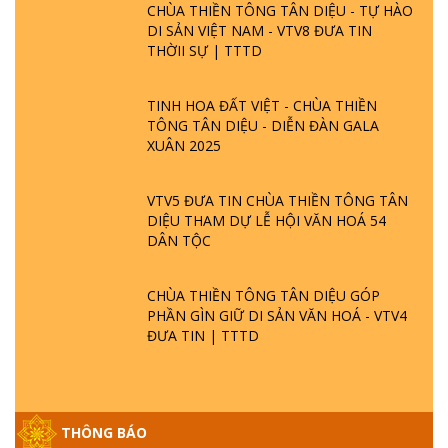
CHÙA THIỀN TÔNG TÂN DIỆU - TỰ HÀO
DI SẢN VIỆT NAM - VTV8 ĐƯA TIN
THỜII SỰ | TTTD
TINH HOA ĐẤT VIỆT - CHÙA THIỀN
TÔNG TÂN DIỆU - DIỄN ĐÀN GALA
XUÂN 2025
VTV5 ĐƯA TIN CHÙA THIỀN TÔNG TÂN
DIỆU THAM DỰ LỄ HỘI VĂN HOÁ 54
DÂN TỘC
CHÙA THIỀN TÔNG TÂN DIỆU GÓP
PHẦN GÌN GIỮ DI SẢN VĂN HOÁ - VTV4
ĐƯA TIN | TTTD
GIẢI ĐÁP ĐẶC BIỆT P25 - SUỐT 49 NĂM
THÔNG BÁO
PHẬT KHÔNG NÓI? HỘI LONG HOA LÀ