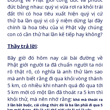
đức bằng nhau: quý vị vừa rơi ra khỏi trái
đất thì có hoa tiêu xuất hiện quý vị cứ
thử ba lần quý vị có ý niệm dừng lại đây
chính là hoa tiêu của vị Phật vậy chúng
con có cần thử hai lần kế tiếp hay không?
Thầy trả lời
:
Bây giờ đó hôm nay cái bài đường về
Phật giới người ta đã chuẩn người ta nói
rõ thật rõ, có nghĩa là anh thử làm sao
mà anh biết rằng đi qua khỏi vòng thánh
5
km, có nhiều khi nhanh quá đó qua tới
5 km mới có một lần đã thoát ra 5 km thì
khỏi thử, mà nên nhớ rằng:
khó mà thoát ra
3 lần bắt buộc, cái công thức đó là ba lần phải đi qua 5
km mới được, đấy là cái thế giới vật lý nó là vậy.