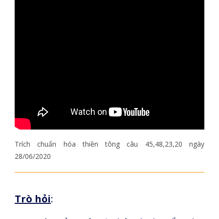
Trích chuẩn hóa thiền tông câu 45,48,23,20 ngày
28/06/2020
Trò hỏi
: