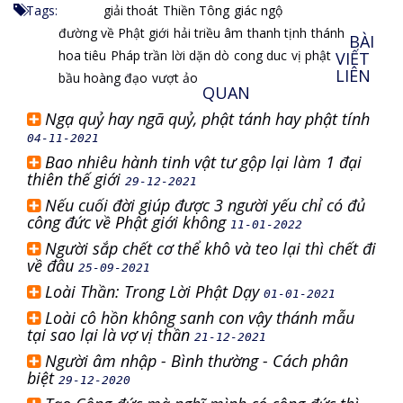
Tags:
giải thoát
Thiền Tông
giác ngộ
đường về Phật giới
hải triều âm
thanh tịnh
thánh
BÀI
hoa tiêu
Pháp trần
lời dặn dò
cong duc
vị phật
VIẾT
LIÊN
bầu hoàng đạo
vượt ảo
QUAN
Ngạ quỷ hay ngã quỷ, phật tánh hay phật tính
04-11-2021
Bao nhiêu hành tinh vật tư gộp lại làm 1 đại
thiên thế giới
29-12-2021
Nếu cuối đời giúp được 3 người yếu chỉ có đủ
công đức về Phật giới không
11-01-2022
Người sắp chết cơ thể khô và teo lại thì chết đi
về đâu
25-09-2021
Loài Thần: Trong Lời Phật Dạy
01-01-2021
Loài cô hồn không sanh con vậy thánh mẫu
tại sao lại là vợ vị thần
21-12-2021
Người âm nhập - Bình thường - Cách phân
biệt
29-12-2020