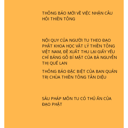
GIẢI ĐÁP ĐẶC BIỆT P24 - TÁNH PHẬT
ĐƯỢC HÌNH THÀNH NHƯ THẾ NÀO?
PHẬT GIỚI CÓ THỜI GIAN KHÔNG? |
THÔNG BÁO MỚI VỀ VIỆC NHẬN CÂU
TTTD
HỎI THIỀN TÔNG
GIẢI ĐÁP ĐẶC BIỆT P23 - THIÊN ĐÀNG Ở
ĐÂU? ĐỊA NGỤC Ở ĐÂU? ĐỨC CHÚA TRỜI
LÀ AI? QUỶ SA TĂNG? | TTTD
NỘI QUY CỦA NGƯỜI TU THEO ĐẠO
PHẬT KHOA HỌC VẬT LÝ THIỀN TÔNG
VIỆT NAM, ĐỀ XUẤT THU LẠI GIẤY YẾU
GIẢI ĐÁP THIỀN TÔNG ĐẶC BIỆT P22 - TẠI
CHỈ BẢNG GỖ BÍ MẬT CỦA BÀ NGUYỄN
SAO TRÁI ĐẤT NHIỀU THIÊN TAI - LŨ LỤT
THỊ QUẾ LAN
- HỎA HOẠN | TTTD
THÔNG BÁO ĐẶC BIỆT CỦA BAN QUẢN
TRỊ CHÙA THIỀN TÔNG TÂN DIỆU
GIẢI ĐÁP THIỀN TÔNG ĐẶC BIỆT P21 - TẠI
SAO ĐỨC PHẬT BƯỚC ĐI 7 BƯỚC TRÊN
HOA SEN ? | TTTD
SÁU PHÁP MÔN TU CÓ THỦ ẤN CỦA
ĐẠO PHẬT
GIẢI ĐÁP VỀ LỄ TIỄN THIỀN TÔNG SƯ
NGỌC LÂM VỀ PHẬT GIỚI