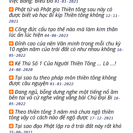
Việc Bằng: Biểu Đồ
01-01-2021
Phật tử và Phật gia Thiền tông sau này có
được biết và học Bí kíp Thiền tông không
12-11-
2021
Công đức cấu tạo thế nào mà làm kim thân
lúc ẩn lúc hiện
04-06-2023
Đỉnh cao của nền Văn minh trong mỗi chu kỳ
10 ngàn năm của trái đất có như nhau không
16-
05-2022
Kẻ Thù Số 1 Của Người Thiền Tông ... Là ...!
24-08-2020
Tại sao tu theo pháp môn thiền tông không
được cầu nguyện
01-01-2022
Đang ngủ, bỗng dưng nghe một tiếng nổ ầm
bên tai và cứ nghe văng vẳng bài Chú Đại Bi
16-
05-2022
Theo thiền tông 3 năm mà chưa ngộ thiền
tông vậy có cách nào để ngộ được
17-12-2021
Tại sao đạo Phật lập ra ở trái đất này rất khó
25-09-2021