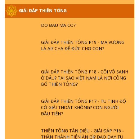
GIẢI ĐÁP THIỀN TÔNG ĐẶC BIỆT PHẦN 20
GIẢI ĐÁP THIỀN TÔNG
- BÁC NGUYỄN NHÂN LÀ AI? PHIỀN NÃO
DO ĐÂU MÀ CÓ?
GIẢI ĐÁP THIỀN TÔNG P19 - MA VƯƠNG
LÀ AI? CHA ĐỂ ĐỨC CHO CON?
GIẢI ĐÁP THIỀN TÔNG P18 - CÕI VÔ SANH
Ở ĐÂU? TẠI SAO VIỆT NAM LÀ NƠI CÔNG
BỐ THIỀN TÔNG?
GIẢI ĐÁP THIỀN TÔNG P17 - TU TỊNH ĐỘ
CÓ GIẢI THOÁT KHÔNG? CON NGƯỜI
ĐẦU TIÊN?
THIỀN TÔNG TÂN DIỆU - GIẢI ĐÁP P16 -
THẦN THÁNH TIÊN ĂN GÌ? ĐẠO DẠY TU