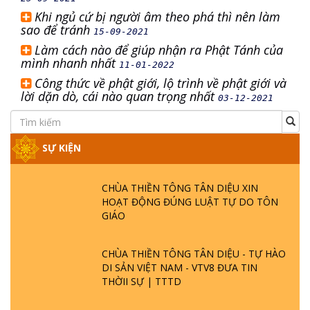
Khi ngủ cứ bị người âm theo phá thì nên làm
sao để tránh
15-09-2021
Làm cách nào để giúp nhận ra Phật Tánh của
mình nhanh nhất
11-01-2022
Công thức về phật giới, lộ trình về phật giới và
lời dặn dò, cái nào quan trọng nhất
03-12-2021
SỰ KIỆN
CHÙA THIỀN TÔNG TÂN DIỆU XIN
HOẠT ĐỘNG ĐÚNG LUẬT TỰ DO TÔN
GIÁO
CHÙA THIỀN TÔNG TÂN DIỆU - TỰ HÀO
DI SẢN VIỆT NAM - VTV8 ĐƯA TIN
THỜII SỰ | TTTD