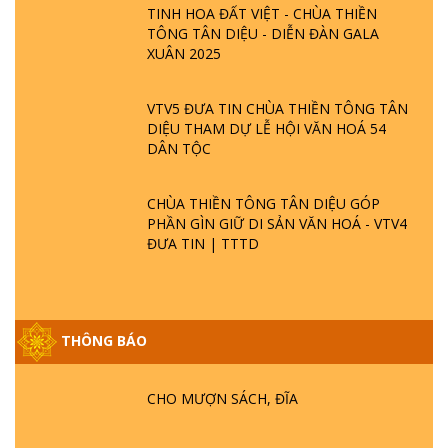
TINH HOA ĐẤT VIỆT - CHÙA THIỀN
TÔNG TÂN DIỆU - DIỄN ĐÀN GALA
XUÂN 2025
VTV5 ĐƯA TIN CHÙA THIỀN TÔNG TÂN
DIỆU THAM DỰ LỄ HỘI VĂN HOÁ 54
DÂN TỘC
CHÙA THIỀN TÔNG TÂN DIỆU GÓP
PHẦN GÌN GIỮ DI SẢN VĂN HOÁ - VTV4
ĐƯA TIN | TTTD
THÔNG BÁO
GIẢI ĐÁP ĐẶC BIỆT P25 - SUỐT 49 NĂM
PHẬT KHÔNG NÓI? HỘI LONG HOA LÀ
HỘI GÌ? TỬ VÌ ĐẠO
CHO MƯỢN SÁCH, ĐĨA