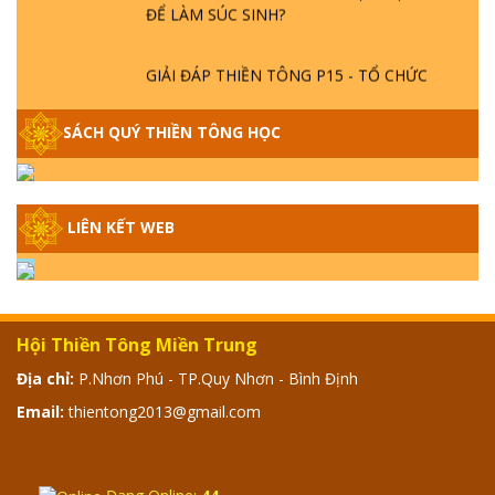
ĐỂ LÀM SÚC SINH?
GIẢI ĐÁP THIỀN TÔNG P15 - TỔ CHỨC
LOÀI CÔ HỒN - GIÁO LÝ ĐẠO PHẬT KHI
NÀO XUẤT BẢN
SÁCH QUÝ THIỀN TÔNG HỌC
GIẢI ĐÁP THIỀN TÔNG ĐẶC BIỆT - P14 -
NGUỒN GỐC ÂM LỊCH DƯƠNG LỊCH -
TẦNG BÌNH LƯU LỚN ĐẾN ĐÂU
LIÊN KẾT WEB
GIẢI ĐÁP THIỀN TÔNG ĐẶC BIỆT - P13 -
CON NGƯỜI TU THÀNH PHẬT ĐƯỢC
KHÔNG? XÁ LỢI PHẬT THẬT - GIẢ | TTTD
Hội Thiền Tông Miền Trung
Địa chỉ:
P.Nhơn Phú - TP.Quy Nhơn - Bình Định
GIẢI ĐÁP THIỀN TÔNG ĐẶC BIỆT - P12 -
SỰ THẬT VỀ ĐẠI HỒNG THỦY? TRỜI ĐÁNH
Email:
thientong2013@gmail.com
THÁNH ĐÂM THẦN VẶN HỌNG?
GIẢI ĐÁP ĐẶC BIỆT 2024 - P11