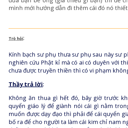
đưa bạn bè ông (già thiếu gì bạn) thì để c
mình mới hướng dẫn đi thêm cái đó nó thiết
:
Trò hỏi
Kính bạch sư phụ thưa sư phụ sau này sư p
nghiên cứu Phật kỉ mà có ai có duyên với t
chưa được truyền thiền thì có vi phạm khôn
Thầy trả lời
:
Không ăn thua gì hết đó, bây giờ trước khi 
quyển giáo lý để giành nói cái gì nằm tron
muốn được dạy đạo thì phải để cái quyển giáo
bố ra để cho người ta làm cái kim chỉ nam ng