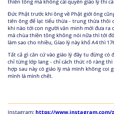
thiền tông mà không cái quyển giáo lý thì c
Đức Phật trước khi ông về Phật giới ông cũng
tiên ông để lại: tiểu thừa - trung thừa thô
khi nào tới con người văn minh mới đưa ra 
mà chùa thiền tông không nói nữa thì tới đó
làm sao cho nhiều, Gíao lý này khổ A4 thì 176
Tất cả gì căn cứ vào giáo lý đây tu đừng có đ
chỉ từng lớp lang - chỉ cách thức rõ ràng th
hợp sau này có giáo lý mà mình không coi gi
mình là mình chết.
Instagram:
https://www.instagram.com