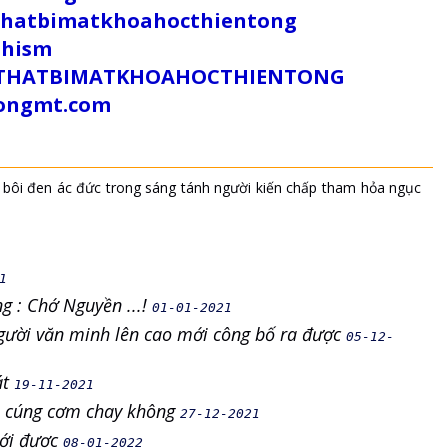
uthatbimatkhoahocthientong
dhism
/SUTHATBIMATKHOAHOCTHIENTONG
tongmt.com
bôi đen
ác đức
trong sáng
tánh người
kiến chấp
tham
hỏa ngục
1
g : Chớ Nguyền ...!
01-01-2021
 người văn minh lên cao mới công bố ra được
05-12-
át
19-11-2021
về cúng cơm chay không
27-12-2021
iới được
08-01-2022