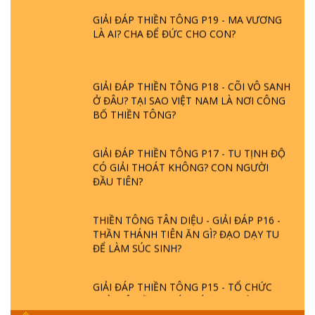
GIẢI ĐÁP THIỀN TÔNG P19 - MA VƯƠNG
LÀ AI? CHA ĐỂ ĐỨC CHO CON?
GIẢI ĐÁP THIỀN TÔNG P18 - CÕI VÔ SANH
Ở ĐÂU? TẠI SAO VIỆT NAM LÀ NƠI CÔNG
BỐ THIỀN TÔNG?
GIẢI ĐÁP THIỀN TÔNG P17 - TU TỊNH ĐỘ
CÓ GIẢI THOÁT KHÔNG? CON NGƯỜI
ĐẦU TIÊN?
THIỀN TÔNG TÂN DIỆU - GIẢI ĐÁP P16 -
THẦN THÁNH TIÊN ĂN GÌ? ĐẠO DẠY TU
ĐỂ LÀM SÚC SINH?
GIẢI ĐÁP THIỀN TÔNG P15 - TỔ CHỨC
LOÀI CÔ HỒN - GIÁO LÝ ĐẠO PHẬT KHI
NÀO XUẤT BẢN