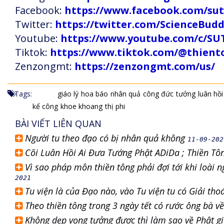
Facebook:
https://www.facebook.com/s
Twitter:
https://twitter.com/ScienceBud
Youtube:
https://www.youtube.com/c
Tiktok:
https://www.tiktok.com/@thien
Zenzongmt:
https://zenzongmt.com/us/
Tags:
giáo lý
hoa báo
nhân quả
công đức
tưởng
luân hồi
kể công
khoe khoang
thị phi
BÀI VIẾT LIÊN QUAN
Người tu theo đạo có bị nhân quả không
11-09-202
Cõi Luân Hồi Ai Đưa Tướng Phật ADiDa ; Thiền Tôn
Vì sao pháp môn thiền tông phải đợi tới khi loài
2021
Tu viện là của Đạo nào, vào Tu viện tu có Giải tho
Theo thiền tông trong 3 ngày tết có rước ông bà 
Không dẹp vọng tưởng được thì làm sao về Phật g