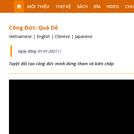
GIỚI THIỆU
THƠ KỆ
SÁCH
ĐĨA
VIDEO
CHU
Công Đức: Quá Dễ
Vietnamese
|
English
|
Chinese
|
Japanese
Ngày đăng: 01-01-2021||
Tuyệt đối tạo công đức mình đừng tham và kiến chấp