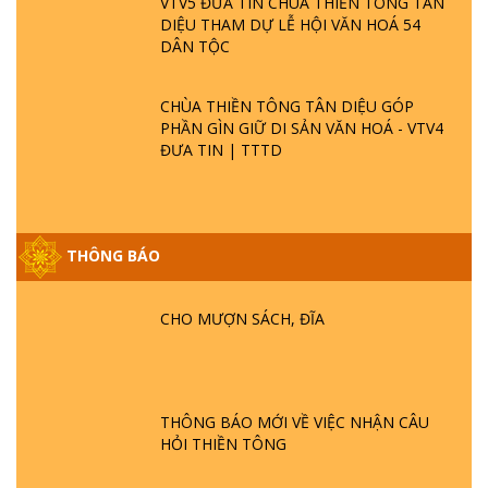
VTV5 ĐƯA TIN CHÙA THIỀN TÔNG TÂN
DIỆU THAM DỰ LỄ HỘI VĂN HOÁ 54
DÂN TỘC
CHÙA THIỀN TÔNG TÂN DIỆU GÓP
PHẦN GÌN GIỮ DI SẢN VĂN HOÁ - VTV4
ĐƯA TIN | TTTD
THÔNG BÁO
GIẢI ĐÁP ĐẶC BIỆT P25 - SUỐT 49 NĂM
PHẬT KHÔNG NÓI? HỘI LONG HOA LÀ
HỘI GÌ? TỬ VÌ ĐẠO
CHO MƯỢN SÁCH, ĐĨA
GIẢI ĐÁP ĐẶC BIỆT P24 - TÁNH PHẬT
ĐƯỢC HÌNH THÀNH NHƯ THẾ NÀO?
PHẬT GIỚI CÓ THỜI GIAN KHÔNG? |
THÔNG BÁO MỚI VỀ VIỆC NHẬN CÂU
TTTD
HỎI THIỀN TÔNG
GIẢI ĐÁP ĐẶC BIỆT P23 - THIÊN ĐÀNG Ở