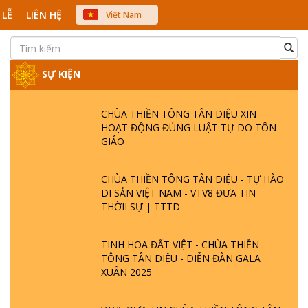
 LỄ
LIÊN HỆ
Việt Nam
中文
English
Japanese
SỰ KIỆN
CHÙA THIỀN TÔNG TÂN DIỆU XIN
HOẠT ĐỘNG ĐÚNG LUẬT TỰ DO TÔN
GIÁO
CHÙA THIỀN TÔNG TÂN DIỆU - TỰ HÀO
DI SẢN VIỆT NAM - VTV8 ĐƯA TIN
THỜII SỰ | TTTD
TINH HOA ĐẤT VIỆT - CHÙA THIỀN
TÔNG TÂN DIỆU - DIỄN ĐÀN GALA
XUÂN 2025