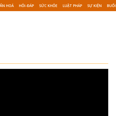
ẨN HOÁ
HỎI-ĐÁP
SỨC KHỎE
LUẬT PHÁP
SỰ KIỆN
BUỔI