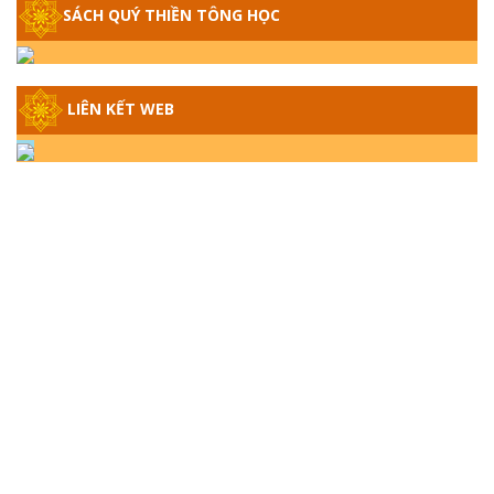
SÁCH QUÝ THIỀN TÔNG HỌC
GIẢI ĐÁP THIỀN TÔNG ĐẶC BIỆT - P14 -
NGUỒN GỐC ÂM LỊCH DƯƠNG LỊCH -
TẦNG BÌNH LƯU LỚN ĐẾN ĐÂU
LIÊN KẾT WEB
GIẢI ĐÁP THIỀN TÔNG ĐẶC BIỆT - P13 -
CON NGƯỜI TU THÀNH PHẬT ĐƯỢC
KHÔNG? XÁ LỢI PHẬT THẬT - GIẢ | TTTD
GIẢI ĐÁP THIỀN TÔNG ĐẶC BIỆT - P12 -
SỰ THẬT VỀ ĐẠI HỒNG THỦY? TRỜI ĐÁNH
THÁNH ĐÂM THẦN VẶN HỌNG?
GIẢI ĐÁP ĐẶC BIỆT 2024 - P11
GIẢI ĐÁP ĐẶC BIỆT 2024 – P10 – NGỒI
THIỀN BỊ CÔ HỒN NHẬP? TRƯỚC KHI TẮT