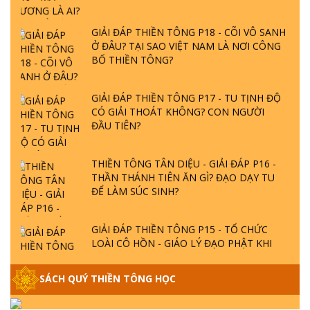
GIẢI ĐÁP THIỀN TÔNG P18 - CÕI VÔ SANH
Ở ĐÂU? TẠI SAO VIỆT NAM LÀ NƠI CÔNG
BỐ THIỀN TÔNG?
GIẢI ĐÁP THIỀN TÔNG P17 - TU TỊNH ĐỘ
CÓ GIẢI THOÁT KHÔNG? CON NGƯỜI
ĐẦU TIÊN?
THIỀN TÔNG TÂN DIỆU - GIẢI ĐÁP P16 -
THẦN THÁNH TIÊN ĂN GÌ? ĐẠO DẠY TU
ĐỂ LÀM SÚC SINH?
GIẢI ĐÁP THIỀN TÔNG P15 - TỔ CHỨC
LOÀI CÔ HỒN - GIÁO LÝ ĐẠO PHẬT KHI
NÀO XUẤT BẢN
SÁCH QUÝ THIỀN TÔNG HỌC
GIẢI ĐÁP THIỀN TÔNG ĐẶC BIỆT - P14 -
NGUỒN GỐC ÂM LỊCH DƯƠNG LỊCH -