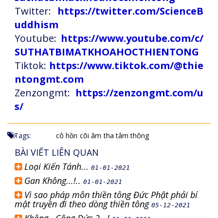
Twitter:
https://twitter.com/ScienceB
uddhism
Youtube:
https://www.youtube.com/c/
SUTHATBIMATKHOAHOCTHIENTONG
Tiktok:
https://www.tiktok.com/@thie
ntongmt.com
Zenzongmt:
https://zenzongmt.com/u
s/
Tags:
cô hồn
cõi âm
tha tâm thông
BÀI VIẾT LIÊN QUAN
Loại Kiến Tánh...
01-01-2021
Gan Không...!..
01-01-2021
Vì sao pháp môn thiền tông Đức Phật phải bí
mật truyền đi theo dòng thiền tông
05-12-2021