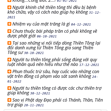
Không...Công Đức 2...!
01-01-2021
Người khinh chê thiền tông thì đều bị bệnh
khó chữa, vậy có cách nào giúp họ không
31-12-
2021
Nhiệm vụ của mặt trăng là gì
04-12-2021
Chưa thuộc bài pháp trần có phải không về
được phật giới
06-10-2021
Tại sao những vị nối tiếp dòng Thiền Tông lại
đổi danh xưng từ Thiền Tông gia sang Thiền
Tông sư
30-10-2021
Người tu thiền tông phải sống đúng với quy
luật nhân quả nên hiểu như thế nào
17-12-2021
Phun thuốc trừ sâu, hay cuốc vào những con
vật trên đồng có phạm vào sát sanh không
24-
01-2022
Người tu thiền tông có được các chư thiên trợ
giúp không
30-12-2021
Sao vị Phật dạy Đạo phải có Thánh, Thần, Tiên
trợ giúp
20-11-2021