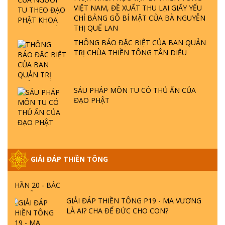
GIẢI ĐÁP THIỀN TÔNG ĐẶC BIỆT P22 - TẠI
VIỆT NAM, ĐỀ XUẤT THU LẠI GIẤY YẾU
SAO TRÁI ĐẤT NHIỀU THIÊN TAI - LŨ LỤT
CHỈ BẢNG GỖ BÍ MẬT CỦA BÀ NGUYỄN
- HỎA HOẠN | TTTD
THỊ QUẾ LAN
THÔNG BÁO ĐẶC BIỆT CỦA BAN QUẢN
TRỊ CHÙA THIỀN TÔNG TÂN DIỆU
GIẢI ĐÁP THIỀN TÔNG ĐẶC BIỆT P21 - TẠI
SAO ĐỨC PHẬT BƯỚC ĐI 7 BƯỚC TRÊN
HOA SEN ? | TTTD
SÁU PHÁP MÔN TU CÓ THỦ ẤN CỦA
ĐẠO PHẬT
GIẢI ĐÁP VỀ LỄ TIỄN THIỀN TÔNG SƯ
NGỌC LÂM VỀ PHẬT GIỚI
GIẢI ĐÁP THIỀN TÔNG ĐẶC BIỆT PHẦN 20
- BÁC NGUYỄN NHÂN LÀ AI? PHIỀN NÃO
GIẢI ĐÁP THIỀN TÔNG
DO ĐÂU MÀ CÓ?
GIẢI ĐÁP THIỀN TÔNG P19 - MA VƯƠNG
LÀ AI? CHA ĐỂ ĐỨC CHO CON?