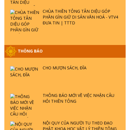
CHÙA THIỀN TÔNG TÂN DIỆU GÓP
PHẦN GÌN GIỮ DI SẢN VĂN HOÁ - VTV4
ĐƯA TIN | TTTD
GIẢI ĐÁP ĐẶC BIỆT P25 - SUỐT 49 NĂM
THÔNG BÁO
PHẬT KHÔNG NÓI? HỘI LONG HOA LÀ
HỘI GÌ? TỬ VÌ ĐẠO
CHO MƯỢN SÁCH, ĐĨA
GIẢI ĐÁP ĐẶC BIỆT P24 - TÁNH PHẬT
ĐƯỢC HÌNH THÀNH NHƯ THẾ NÀO?
PHẬT GIỚI CÓ THỜI GIAN KHÔNG? |
TTTD
THÔNG BÁO MỚI VỀ VIỆC NHẬN CÂU
HỎI THIỀN TÔNG
GIẢI ĐÁP ĐẶC BIỆT P23 - THIÊN ĐÀNG Ở
ĐÂU? ĐỊA NGỤC Ở ĐÂU? ĐỨC CHÚA TRỜI
LÀ AI? QUỶ SA TĂNG? | TTTD
NỘI QUY CỦA NGƯỜI TU THEO ĐẠO
PHẬT KHOA HỌC VẬT LÝ THIỀN TÔNG