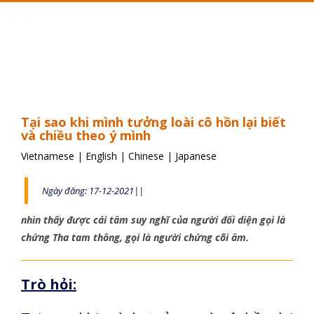
Toggle
navigation
Tại sao khi mình tưởng loài cô hồn lại biết
và chiều theo ý mình
Vietnamese
|
English
|
Chinese
|
Japanese
Ngày đăng: 17-12-2021||
nhìn thấy được cái tâm suy nghĩ của người đối diện gọi là
chứng Tha tam thông, gọi là người chứng cõi âm.
Trò hỏi: