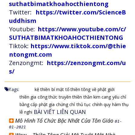
suthatbimatkhoahocthientong
Twitter:
https://twitter.com/ScienceB
uddhism
Youtube:
https://www.youtube.com/c/
SUTHATBIMATKHOAHOCTHIENTONG
Tiktok:
https://www.tiktok.com/@thie
ntongmt.com
Zenzongmt:
https://zenzongmt.com/u
s/
Tags:
kệ thiền
bí mật
tổ thiền tông
về phật giới
thiền gia
công thức
truyền thiền
thần kim cang
yếu chỉ
bằng cấp
phật gia
chứng chỉ
thủ tục
chính quy
hàm thụ
BÀI VIẾT LIÊN QUAN
lễ nghi
Mô Hình Tổ Chức Bậc Nhất Của Tôn Giáo
01-
01-2021