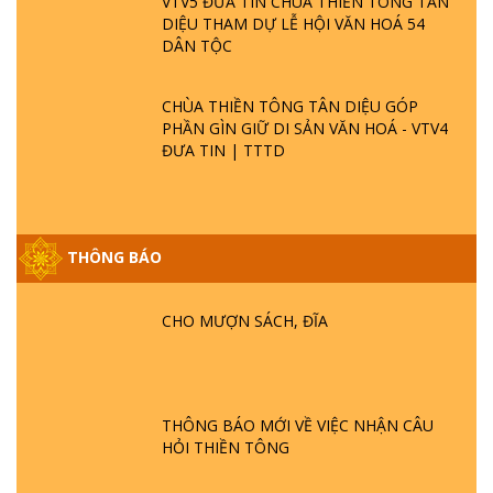
VTV5 ĐƯA TIN CHÙA THIỀN TÔNG TÂN
DIỆU THAM DỰ LỄ HỘI VĂN HOÁ 54
DÂN TỘC
CHÙA THIỀN TÔNG TÂN DIỆU GÓP
PHẦN GÌN GIỮ DI SẢN VĂN HOÁ - VTV4
ĐƯA TIN | TTTD
GIẢI ĐÁP ĐẶC BIỆT P25 - SUỐT 49 NĂM
THÔNG BÁO
PHẬT KHÔNG NÓI? HỘI LONG HOA LÀ
HỘI GÌ? TỬ VÌ ĐẠO
CHO MƯỢN SÁCH, ĐĨA
GIẢI ĐÁP ĐẶC BIỆT P24 - TÁNH PHẬT
ĐƯỢC HÌNH THÀNH NHƯ THẾ NÀO?
PHẬT GIỚI CÓ THỜI GIAN KHÔNG? |
TTTD
THÔNG BÁO MỚI VỀ VIỆC NHẬN CÂU
HỎI THIỀN TÔNG
GIẢI ĐÁP ĐẶC BIỆT P23 - THIÊN ĐÀNG Ở
ĐÂU? ĐỊA NGỤC Ở ĐÂU? ĐỨC CHÚA TRỜI