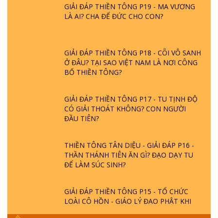
LÀ AI? CHA ĐỂ ĐỨC CHO CON?
GIẢI ĐÁP THIỀN TÔNG P18 - CÕI VÔ SANH
Ở ĐÂU? TẠI SAO VIỆT NAM LÀ NƠI CÔNG
BỐ THIỀN TÔNG?
GIẢI ĐÁP THIỀN TÔNG P17 - TU TỊNH ĐỘ
CÓ GIẢI THOÁT KHÔNG? CON NGƯỜI
ĐẦU TIÊN?
THIỀN TÔNG TÂN DIỆU - GIẢI ĐÁP P16 -
THẦN THÁNH TIÊN ĂN GÌ? ĐẠO DẠY TU
ĐỂ LÀM SÚC SINH?
GIẢI ĐÁP THIỀN TÔNG P15 - TỔ CHỨC
LOÀI CÔ HỒN - GIÁO LÝ ĐẠO PHẬT KHI
NÀO XUẤT BẢN