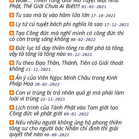
Wow... Thiền Tông Giải Mã Tuyệt Mật Nhà
Phật, Thế Giới Chưa Ai Biết!!!
01-01-2021
Tu sao mà bị vào hầm lửa lớn
17-10-2021
Ly tứ cú tuyệt bách phi nghĩa là sao
17-12-2021
Tạo Công đức mà nghĩ mình có công đức thì
có còn trong sáng không
08-02-2022
Đức lục tổ dạy thiền tông ra đời phá tà tông,
vậy tà tông là tông nào
05-12-2021
Tu theo Đạo Thần, Thánh, Tiên có Giải thoát
không
21-11-2021
Ẩn ý của Viên Ngọc Minh Châu trong Kinh
Pháp Hoa
20-02-2022
Con vi trùng bị trả nhân quả gì mà phải làm
loài vi trùng
22-11-2021
Lịch trình của Tánh Phật vào Tam giới tạo
Công đức về phật giới
09-01-2022
Nếu nhiều người không ủng hộ phong thiền
tông sư cho người bác Nhân chỉ định thì giải
quyết thế nào
08-09-2021