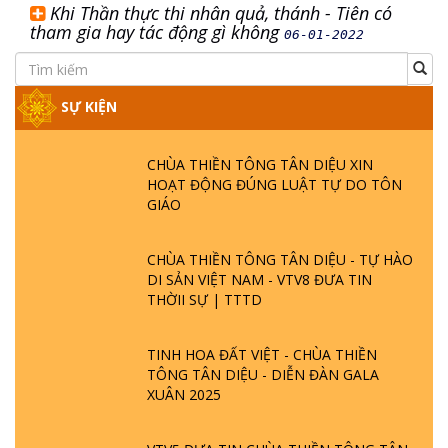
Khi Thần thực thi nhân quả, thánh - Tiên có
tham gia hay tác động gì không
06-01-2022
SỰ KIỆN
CHÙA THIỀN TÔNG TÂN DIỆU XIN
HOẠT ĐỘNG ĐÚNG LUẬT TỰ DO TÔN
GIÁO
CHÙA THIỀN TÔNG TÂN DIỆU - TỰ HÀO
DI SẢN VIỆT NAM - VTV8 ĐƯA TIN
THỜII SỰ | TTTD
TINH HOA ĐẤT VIỆT - CHÙA THIỀN
TÔNG TÂN DIỆU - DIỄN ĐÀN GALA
XUÂN 2025