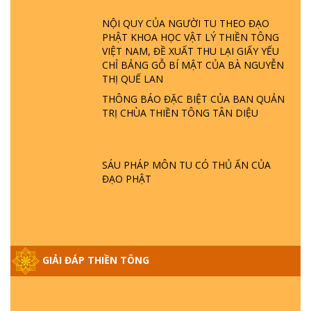
LÀ AI? QUỶ SA TĂNG? | TTTD
NỘI QUY CỦA NGƯỜI TU THEO ĐẠO
PHẬT KHOA HỌC VẬT LÝ THIỀN TÔNG
GIẢI ĐÁP THIỀN TÔNG ĐẶC BIỆT P22 - TẠI
VIỆT NAM, ĐỀ XUẤT THU LẠI GIẤY YẾU
SAO TRÁI ĐẤT NHIỀU THIÊN TAI - LŨ LỤT
CHỈ BẢNG GỖ BÍ MẬT CỦA BÀ NGUYỄN
- HỎA HOẠN | TTTD
THỊ QUẾ LAN
THÔNG BÁO ĐẶC BIỆT CỦA BAN QUẢN
GIẢI ĐÁP THIỀN TÔNG ĐẶC BIỆT P21 - TẠI
TRỊ CHÙA THIỀN TÔNG TÂN DIỆU
SAO ĐỨC PHẬT BƯỚC ĐI 7 BƯỚC TRÊN
HOA SEN ? | TTTD
SÁU PHÁP MÔN TU CÓ THỦ ẤN CỦA
GIẢI ĐÁP VỀ LỄ TIỄN THIỀN TÔNG SƯ
ĐẠO PHẬT
NGỌC LÂM VỀ PHẬT GIỚI
GIẢI ĐÁP THIỀN TÔNG ĐẶC BIỆT PHẦN 20
- BÁC NGUYỄN NHÂN LÀ AI? PHIỀN NÃO
GIẢI ĐÁP THIỀN TÔNG
DO ĐÂU MÀ CÓ?
GIẢI ĐÁP THIỀN TÔNG P19 - MA VƯƠNG