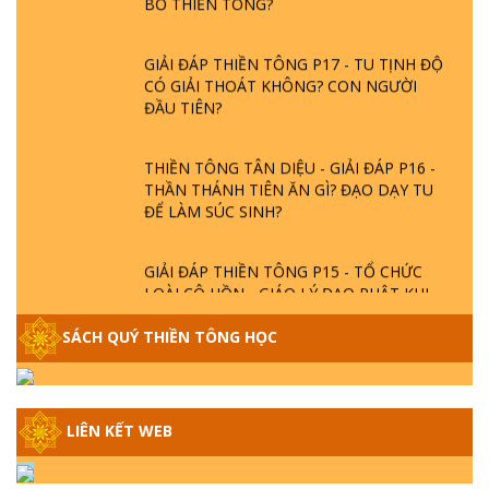
GIẢI ĐÁP THIỀN TÔNG P17 - TU TỊNH ĐỘ
CÓ GIẢI THOÁT KHÔNG? CON NGƯỜI
ĐẦU TIÊN?
THIỀN TÔNG TÂN DIỆU - GIẢI ĐÁP P16 -
THẦN THÁNH TIÊN ĂN GÌ? ĐẠO DẠY TU
ĐỂ LÀM SÚC SINH?
GIẢI ĐÁP THIỀN TÔNG P15 - TỔ CHỨC
LOÀI CÔ HỒN - GIÁO LÝ ĐẠO PHẬT KHI
NÀO XUẤT BẢN
SÁCH QUÝ THIỀN TÔNG HỌC
GIẢI ĐÁP THIỀN TÔNG ĐẶC BIỆT - P14 -
NGUỒN GỐC ÂM LỊCH DƯƠNG LỊCH -
TẦNG BÌNH LƯU LỚN ĐẾN ĐÂU
LIÊN KẾT WEB
GIẢI ĐÁP THIỀN TÔNG ĐẶC BIỆT - P13 -