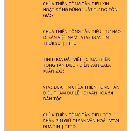
CHÙA THIỀN TÔNG TÂN DIỆU XIN
HOẠT ĐỘNG ĐÚNG LUẬT TỰ DO TÔN
GIÁO
CHÙA THIỀN TÔNG TÂN DIỆU - TỰ HÀO
DI SẢN VIỆT NAM - VTV8 ĐƯA TIN
THỜII SỰ | TTTD
TINH HOA ĐẤT VIỆT - CHÙA THIỀN
TÔNG TÂN DIỆU - DIỄN ĐÀN GALA
XUÂN 2025
VTV5 ĐƯA TIN CHÙA THIỀN TÔNG TÂN
DIỆU THAM DỰ LỄ HỘI VĂN HOÁ 54
DÂN TỘC
CHÙA THIỀN TÔNG TÂN DIỆU GÓP
PHẦN GÌN GIỮ DI SẢN VĂN HOÁ - VTV4
ĐƯA TIN | TTTD