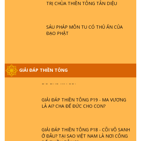
TRỊ CHÙA THIỀN TÔNG TÂN DIỆU
GIẢI ĐÁP THIỀN TÔNG ĐẶC BIỆT P21 - TẠI
SAO ĐỨC PHẬT BƯỚC ĐI 7 BƯỚC TRÊN
HOA SEN ? | TTTD
SÁU PHÁP MÔN TU CÓ THỦ ẤN CỦA
ĐẠO PHẬT
GIẢI ĐÁP VỀ LỄ TIỄN THIỀN TÔNG SƯ
NGỌC LÂM VỀ PHẬT GIỚI
GIẢI ĐÁP THIỀN TÔNG ĐẶC BIỆT PHẦN 20
GIẢI ĐÁP THIỀN TÔNG
- BÁC NGUYỄN NHÂN LÀ AI? PHIỀN NÃO
DO ĐÂU MÀ CÓ?
GIẢI ĐÁP THIỀN TÔNG P19 - MA VƯƠNG
LÀ AI? CHA ĐỂ ĐỨC CHO CON?
GIẢI ĐÁP THIỀN TÔNG P18 - CÕI VÔ SANH
Ở ĐÂU? TẠI SAO VIỆT NAM LÀ NƠI CÔNG
BỐ THIỀN TÔNG?