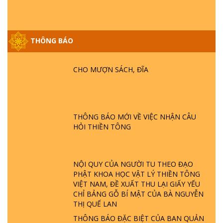
THÔNG BÁO
GIẢI ĐÁP ĐẶC BIỆT P25 - SUỐT 49 NĂM
PHẬT KHÔNG NÓI? HỘI LONG HOA LÀ
HỘI GÌ? TỬ VÌ ĐẠO
CHO MƯỢN SÁCH, ĐĨA
GIẢI ĐÁP ĐẶC BIỆT P24 - TÁNH PHẬT
ĐƯỢC HÌNH THÀNH NHƯ THẾ NÀO?
PHẬT GIỚI CÓ THỜI GIAN KHÔNG? |
THÔNG BÁO MỚI VỀ VIỆC NHẬN CÂU
TTTD
HỎI THIỀN TÔNG
GIẢI ĐÁP ĐẶC BIỆT P23 - THIÊN ĐÀNG Ở
ĐÂU? ĐỊA NGỤC Ở ĐÂU? ĐỨC CHÚA TRỜI
LÀ AI? QUỶ SA TĂNG? | TTTD
NỘI QUY CỦA NGƯỜI TU THEO ĐẠO
PHẬT KHOA HỌC VẬT LÝ THIỀN TÔNG
VIỆT NAM, ĐỀ XUẤT THU LẠI GIẤY YẾU
GIẢI ĐÁP THIỀN TÔNG ĐẶC BIỆT P22 - TẠI
CHỈ BẢNG GỖ BÍ MẬT CỦA BÀ NGUYỄN
SAO TRÁI ĐẤT NHIỀU THIÊN TAI - LŨ LỤT
THỊ QUẾ LAN
- HỎA HOẠN | TTTD
THÔNG BÁO ĐẶC BIỆT CỦA BAN QUẢN