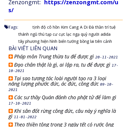
Zenzongmt:
https://zenzongmt.com/u
s/
Tags:
tịnh độ
cô hồn
Kim Cang
A Di Đà
thần
trí tuệ
thánh
ngũ thú tạp cư
cực lạc
ngạ quỷ
người
adida
tây phương
hiện hình
biến tướng
bồng lai tiên cảnh
BÀI VIẾT LIÊN QUAN
Pháp môn Trung thừa tu để được gì
20-11-2021
Đạo chân thật là gì, ai lập ra, tu để được gì
17-
10-2021
Tại sao tương tác loài người tạo ra 3 loại
năng lượng phước đức, ác đức, công đức
09-10-
2021
Các sư thầy Quán đảnh cho phật tử để làm gì
17-10-2021
Khi sân đốt rừng công đức, câu này ý nghĩa là
gì
11-01-2022
Theo thiền tông trong 3 ngày tết có rước ông