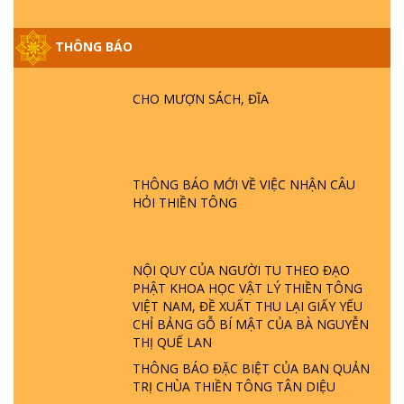
THÔNG BÁO
GIẢI ĐÁP ĐẶC BIỆT P25 - SUỐT 49 NĂM
PHẬT KHÔNG NÓI? HỘI LONG HOA LÀ
HỘI GÌ? TỬ VÌ ĐẠO
CHO MƯỢN SÁCH, ĐĨA
GIẢI ĐÁP ĐẶC BIỆT P24 - TÁNH PHẬT
ĐƯỢC HÌNH THÀNH NHƯ THẾ NÀO?
PHẬT GIỚI CÓ THỜI GIAN KHÔNG? |
THÔNG BÁO MỚI VỀ VIỆC NHẬN CÂU
TTTD
HỎI THIỀN TÔNG
GIẢI ĐÁP ĐẶC BIỆT P23 - THIÊN ĐÀNG Ở
ĐÂU? ĐỊA NGỤC Ở ĐÂU? ĐỨC CHÚA TRỜI
LÀ AI? QUỶ SA TĂNG? | TTTD
NỘI QUY CỦA NGƯỜI TU THEO ĐẠO
PHẬT KHOA HỌC VẬT LÝ THIỀN TÔNG
VIỆT NAM, ĐỀ XUẤT THU LẠI GIẤY YẾU
GIẢI ĐÁP THIỀN TÔNG ĐẶC BIỆT P22 - TẠI
CHỈ BẢNG GỖ BÍ MẬT CỦA BÀ NGUYỄN
SAO TRÁI ĐẤT NHIỀU THIÊN TAI - LŨ LỤT
THỊ QUẾ LAN
- HỎA HOẠN | TTTD
THÔNG BÁO ĐẶC BIỆT CỦA BAN QUẢN
TRỊ CHÙA THIỀN TÔNG TÂN DIỆU
GIẢI ĐÁP THIỀN TÔNG ĐẶC BIỆT P21 - TẠI