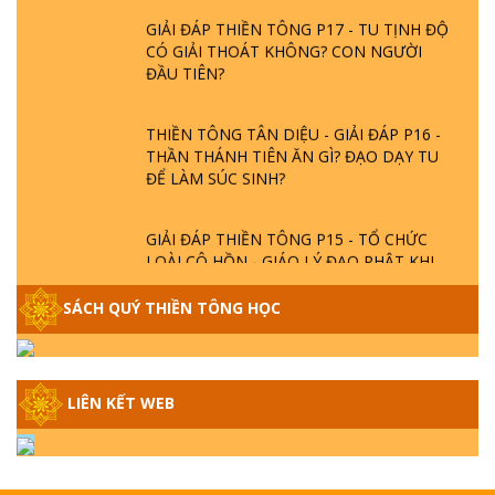
GIẢI ĐÁP THIỀN TÔNG P17 - TU TỊNH ĐỘ
CÓ GIẢI THOÁT KHÔNG? CON NGƯỜI
ĐẦU TIÊN?
THIỀN TÔNG TÂN DIỆU - GIẢI ĐÁP P16 -
THẦN THÁNH TIÊN ĂN GÌ? ĐẠO DẠY TU
ĐỂ LÀM SÚC SINH?
GIẢI ĐÁP THIỀN TÔNG P15 - TỔ CHỨC
LOÀI CÔ HỒN - GIÁO LÝ ĐẠO PHẬT KHI
NÀO XUẤT BẢN
SÁCH QUÝ THIỀN TÔNG HỌC
GIẢI ĐÁP THIỀN TÔNG ĐẶC BIỆT - P14 -
NGUỒN GỐC ÂM LỊCH DƯƠNG LỊCH -
TẦNG BÌNH LƯU LỚN ĐẾN ĐÂU
LIÊN KẾT WEB
GIẢI ĐÁP THIỀN TÔNG ĐẶC BIỆT - P13 -
CON NGƯỜI TU THÀNH PHẬT ĐƯỢC
KHÔNG? XÁ LỢI PHẬT THẬT - GIẢ | TTTD