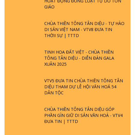
HOẠT ĐỘNG ĐÚNG LUẬT TỰ DO TÔN
GIÁO
CHÙA THIỀN TÔNG TÂN DIỆU - TỰ HÀO
DI SẢN VIỆT NAM - VTV8 ĐƯA TIN
THỜII SỰ | TTTD
TINH HOA ĐẤT VIỆT - CHÙA THIỀN
TÔNG TÂN DIỆU - DIỄN ĐÀN GALA
XUÂN 2025
VTV5 ĐƯA TIN CHÙA THIỀN TÔNG TÂN
DIỆU THAM DỰ LỄ HỘI VĂN HOÁ 54
DÂN TỘC
CHÙA THIỀN TÔNG TÂN DIỆU GÓP
PHẦN GÌN GIỮ DI SẢN VĂN HOÁ - VTV4
ĐƯA TIN | TTTD