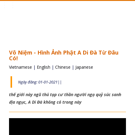
Toggle
navigation
Vô Niệm - Hình Ảnh Phật A Di Đà Từ Đâu
Có!
Vietnamese
|
English
|
Chinese
|
Japanese
Ngày đăng: 01-01-2021||
thế giới này ngũ thú tạp cư thần người ngạ quỷ súc sanh
địa ngục, A Di Đà không có trong này