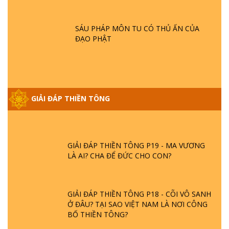
SAO ĐỨC PHẬT BƯỚC ĐI 7 BƯỚC TRÊN
HOA SEN ? | TTTD
SÁU PHÁP MÔN TU CÓ THỦ ẤN CỦA
ĐẠO PHẬT
GIẢI ĐÁP VỀ LỄ TIỄN THIỀN TÔNG SƯ
NGỌC LÂM VỀ PHẬT GIỚI
GIẢI ĐÁP THIỀN TÔNG ĐẶC BIỆT PHẦN 20
GIẢI ĐÁP THIỀN TÔNG
- BÁC NGUYỄN NHÂN LÀ AI? PHIỀN NÃO
DO ĐÂU MÀ CÓ?
GIẢI ĐÁP THIỀN TÔNG P19 - MA VƯƠNG
LÀ AI? CHA ĐỂ ĐỨC CHO CON?
GIẢI ĐÁP THIỀN TÔNG P18 - CÕI VÔ SANH
Ở ĐÂU? TẠI SAO VIỆT NAM LÀ NƠI CÔNG
BỐ THIỀN TÔNG?