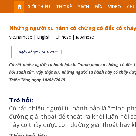
GIỚI THIỆU
THƠ KỆ
SÁCH
ĐĨA
VIDEO
CHU
Những người tu hành có chứng có đắc có thấy
Vietnamese
|
English
|
Chinese
|
Japanese
Ngày đăng: 13-01-2021||
Có rất nhiều người tu hành bảo là “mình phải có chứng có đắc t
hồi sanh tử”. Vậy thật sự, những người tu hành này có thấy đư
Thiền Tông ngày 18/08/2019
Trò hỏi:
Có rất nhiều người tu hành bảo là “mình phả
đường giải thoát để thoát ra khỏi luân hồi 
này có thấy được con đường giải thoát hay 
Thầy trả lời: