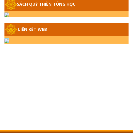
SÁCH QUÝ THIỀN TÔNG HỌC
GIẢI ĐÁP THIỀN TÔNG ĐẶC BIỆT - P14 -
NGUỒN GỐC ÂM LỊCH DƯƠNG LỊCH -
TẦNG BÌNH LƯU LỚN ĐẾN ĐÂU
LIÊN KẾT WEB
GIẢI ĐÁP THIỀN TÔNG ĐẶC BIỆT - P13 -
CON NGƯỜI TU THÀNH PHẬT ĐƯỢC
KHÔNG? XÁ LỢI PHẬT THẬT - GIẢ | TTTD
GIẢI ĐÁP THIỀN TÔNG ĐẶC BIỆT - P12 -
SỰ THẬT VỀ ĐẠI HỒNG THỦY? TRỜI ĐÁNH
THÁNH ĐÂM THẦN VẶN HỌNG?
GIẢI ĐÁP ĐẶC BIỆT 2024 - P11
GIẢI ĐÁP ĐẶC BIỆT 2024 – P10 – NGỒI