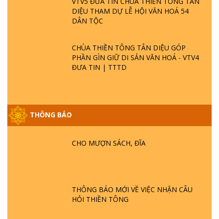
VTV5 ĐƯA TIN CHÙA THIỀN TÔNG TÂN
DIỆU THAM DỰ LỄ HỘI VĂN HOÁ 54
DÂN TỘC
CHÙA THIỀN TÔNG TÂN DIỆU GÓP
PHẦN GÌN GIỮ DI SẢN VĂN HOÁ - VTV4
ĐƯA TIN | TTTD
THÔNG BÁO
GIẢI ĐÁP ĐẶC BIỆT P25 - SUỐT 49 NĂM
PHẬT KHÔNG NÓI? HỘI LONG HOA LÀ
CHO MƯỢN SÁCH, ĐĨA
HỘI GÌ? TỬ VÌ ĐẠO
GIẢI ĐÁP ĐẶC BIỆT P24 - TÁNH PHẬT
ĐƯỢC HÌNH THÀNH NHƯ THẾ NÀO?
THÔNG BÁO MỚI VỀ VIỆC NHẬN CÂU
PHẬT GIỚI CÓ THỜI GIAN KHÔNG? |
HỎI THIỀN TÔNG
TTTD
GIẢI ĐÁP ĐẶC BIỆT P23 - THIÊN ĐÀNG Ở