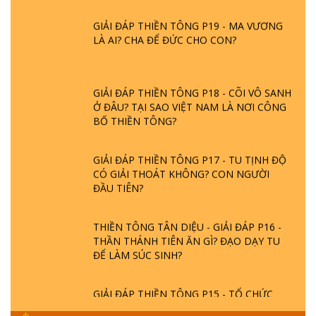
GIẢI ĐÁP THIỀN TÔNG P19 - MA VƯƠNG
LÀ AI? CHA ĐỂ ĐỨC CHO CON?
GIẢI ĐÁP THIỀN TÔNG P18 - CÕI VÔ SANH
Ở ĐÂU? TẠI SAO VIỆT NAM LÀ NƠI CÔNG
BỐ THIỀN TÔNG?
GIẢI ĐÁP THIỀN TÔNG P17 - TU TỊNH ĐỘ
CÓ GIẢI THOÁT KHÔNG? CON NGƯỜI
ĐẦU TIÊN?
THIỀN TÔNG TÂN DIỆU - GIẢI ĐÁP P16 -
THẦN THÁNH TIÊN ĂN GÌ? ĐẠO DẠY TU
ĐỂ LÀM SÚC SINH?
GIẢI ĐÁP THIỀN TÔNG P15 - TỔ CHỨC
LOÀI CÔ HỒN - GIÁO LÝ ĐẠO PHẬT KHI
NÀO XUẤT BẢN