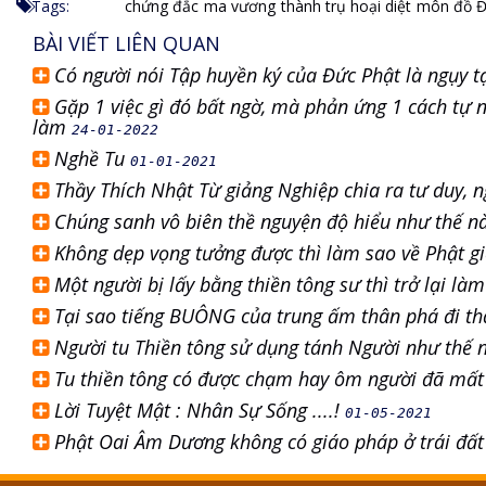
Tags:
chứng đắc
ma vương
thành trụ hoại diệt
môn đồ Đ
BÀI VIẾT LIÊN QUAN
Có người nói Tập huyền ký của Đức Phật là ngụy tạ
Gặp 1 việc gì đó bất ngờ, mà phản ứng 1 cách tự n
làm
24-01-2022
Nghề Tu
01-01-2021
Thầy Thích Nhật Từ giảng Nghiệp chia ra tư duy, 
Chúng sanh vô biên thề nguyện độ hiểu như thế 
Không dẹp vọng tưởng được thì làm sao về Phật g
Một người bị lấy bằng thiền tông sư thì trở lại làm
Tại sao tiếng BUÔNG của trung ấm thân phá đi th
Người tu Thiền tông sử dụng tánh Người như thế
Tu thiền tông có được chạm hay ôm người đã mấ
Lời Tuyệt Mật : Nhân Sự Sống ....!
01-05-2021
Phật Oai Âm Dương không có giáo pháp ở trái đấ