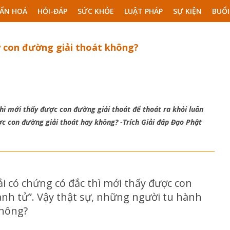
ẨN HOÁ
HỎI-ĐÁP
SỨC KHỎE
LUẬT PHÁP
SỰ KIỆN
BUỔI
 con đường giải thoát không?
hì mới thấy được con đường giải thoát để thoát ra khỏi luân
ợc con đường giải thoát hay không? -Trích Giải đáp Đạo Phật
i có chứng có đắc thì mới thấy được con
sanh tử”. Vậy thật sự, những người tu hành
không?