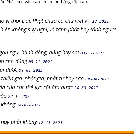
ức Phật
học vấn cao
cơ sở lớn
bằng cấp cao
o vì thời Đức Phật chưa có chữ viết
04-12-2021
hiên không suy nghĩ, là tánh phật hay tánh người
ngôn ngữ, hành động, đúng hay sai
04-12-2021
nào cho đúng
03-11-2021
iới được
08-01-2022
 thiền gia, phật gia, phật tử hay sao
08-09-2021
ân của các thế lực cõi âm được
24-09-2021
 nào
22-11-2021
t không
24-01-2022
t này phải không
12-11-2021