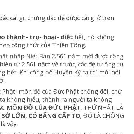
ắc cái gì, chứng đắc để được cái gì ở trên
eo thành- trụ- hoại- diệt
hết, nó không
 theo công thức của Thiền Tông.
hật nhập Niết Bàn 2.561 năm mới được công
nhiên từ 2.561 năm về trước, các đệ tử ông tu,
g hết. Khi công bố Huyền Ký ra thì mới nói
ời.
 Phật- môn đồ của Đức Phật chống đối, chứ
 ta không hiểu, thành ra người ta không
ÁC MÔN ĐỒ CỦA ĐỨC PHẬ
T, THỨ NHẤT LÀ
 SỞ LỚN
,
CÓ BẰNG CẤP TO
, ĐÓ LÀ CHỐNG
là vậy.