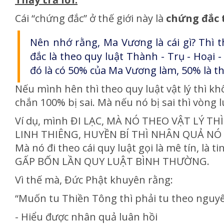
Cái “chứng đắc” ở thế giới này là
chứng đắc 
Nên nhớ rằng, Ma Vương là cái gì? Thì t
đắc là theo quy luật Thành - Trụ - Hoại -
đó là có 50% của Ma Vương làm, 50% là the
Nếu mình hên thì theo quy luật vật lý thì k
chắn 100% bị sai. Mà nếu nó bị sai thì vòng l
Ví dụ, mình ĐI LẠC, MÀ NÓ THEO VẬT LÝ T
LINH THIÊNG, HUYỀN BÍ THÌ NHÂN QUẢ NÓ R
Mà nó đi theo cái quy luật gọi là mê tín, là 
GẤP BỐN LẦN QUY LUẬT BÌNH THƯỜNG.
Vì thế mà, Đức Phật khuyên rằng:
“Muốn tu Thiền Tông thì phải tu theo nguyê
- Hiểu được nhân quả luân hồi