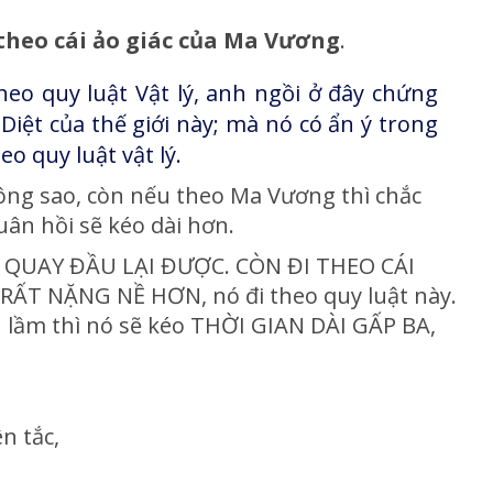
theo cái ảo giác của Ma Vương
.
heo quy luật Vật lý, anh ngồi ở đây chứng
 Diệt của thế giới này; mà nó có ẩn ý trong
o quy luật vật lý.
hông sao, còn nếu theo Ma Vương thì chắc
uân hồi sẽ kéo dài hơn.
HÌ QUAY ĐẦU LẠI ĐƯỢC. CÒN ĐI THEO CÁI
ẤT NẶNG NỀ HƠN, nó đi theo quy luật này.
tin lầm thì nó sẽ kéo THỜI GIAN DÀI GẤP BA,
n tắc,