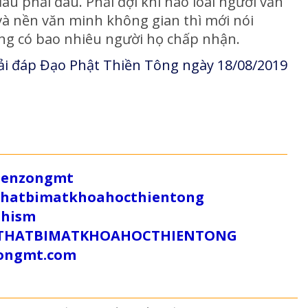
u phải đâu. Phải đợi khi nào loài người văn
 và nền văn minh không gian thì mới nói
ông có bao nhiêu người họ chấp nhận.
i đáp Đạo Phật Thiền Tông ngày 18/08/2019
/zenzongmt
uthatbimatkhoahocthientong
dhism
/SUTHATBIMATKHOAHOCTHIENTONG
tongmt.com