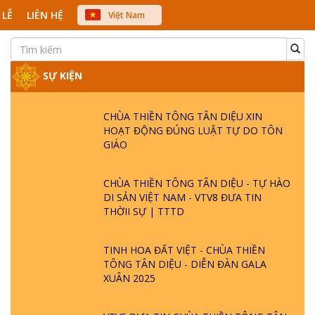
 LỄ
LIÊN HỆ
Việt Nam
中文
English
Japanese
SỰ KIỆN
CHÙA THIỀN TÔNG TÂN DIỆU XIN
HOẠT ĐỘNG ĐÚNG LUẬT TỰ DO TÔN
GIÁO
CHÙA THIỀN TÔNG TÂN DIỆU - TỰ HÀO
DI SẢN VIỆT NAM - VTV8 ĐƯA TIN
THỜII SỰ | TTTD
TINH HOA ĐẤT VIỆT - CHÙA THIỀN
TÔNG TÂN DIỆU - DIỄN ĐÀN GALA
XUÂN 2025