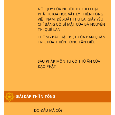
ĐÂU? ĐỊA NGỤC Ở ĐÂU? ĐỨC CHÚA TRỜI
NỘI QUY CỦA NGƯỜI TU THEO ĐẠO
LÀ AI? QUỶ SA TĂNG? | TTTD
PHẬT KHOA HỌC VẬT LÝ THIỀN TÔNG
VIỆT NAM, ĐỀ XUẤT THU LẠI GIẤY YẾU
GIẢI ĐÁP THIỀN TÔNG ĐẶC BIỆT P22 - TẠI
CHỈ BẢNG GỖ BÍ MẬT CỦA BÀ NGUYỄN
SAO TRÁI ĐẤT NHIỀU THIÊN TAI - LŨ LỤT
THỊ QUẾ LAN
- HỎA HOẠN | TTTD
THÔNG BÁO ĐẶC BIỆT CỦA BAN QUẢN
TRỊ CHÙA THIỀN TÔNG TÂN DIỆU
GIẢI ĐÁP THIỀN TÔNG ĐẶC BIỆT P21 - TẠI
SAO ĐỨC PHẬT BƯỚC ĐI 7 BƯỚC TRÊN
HOA SEN ? | TTTD
SÁU PHÁP MÔN TU CÓ THỦ ẤN CỦA
ĐẠO PHẬT
GIẢI ĐÁP VỀ LỄ TIỄN THIỀN TÔNG SƯ
NGỌC LÂM VỀ PHẬT GIỚI
GIẢI ĐÁP THIỀN TÔNG
GIẢI ĐÁP THIỀN TÔNG ĐẶC BIỆT PHẦN 20
- BÁC NGUYỄN NHÂN LÀ AI? PHIỀN NÃO
DO ĐÂU MÀ CÓ?