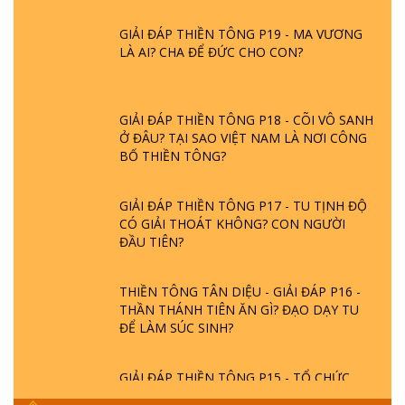
GIẢI ĐÁP THIỀN TÔNG P19 - MA VƯƠNG
LÀ AI? CHA ĐỂ ĐỨC CHO CON?
GIẢI ĐÁP THIỀN TÔNG P18 - CÕI VÔ SANH
Ở ĐÂU? TẠI SAO VIỆT NAM LÀ NƠI CÔNG
BỐ THIỀN TÔNG?
GIẢI ĐÁP THIỀN TÔNG P17 - TU TỊNH ĐỘ
CÓ GIẢI THOÁT KHÔNG? CON NGƯỜI
ĐẦU TIÊN?
THIỀN TÔNG TÂN DIỆU - GIẢI ĐÁP P16 -
THẦN THÁNH TIÊN ĂN GÌ? ĐẠO DẠY TU
ĐỂ LÀM SÚC SINH?
GIẢI ĐÁP THIỀN TÔNG P15 - TỔ CHỨC
LOÀI CÔ HỒN - GIÁO LÝ ĐẠO PHẬT KHI
NÀO XUẤT BẢN