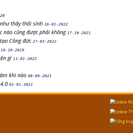
20
 như thây thối sình
16-01-2022
 lúc nào cũng được phải không
17-10-2021
c tạo Công đức
27-03-2022
.
19-10-2019
iện gì
11-01-2022
u âm khi nào
08-09-2021
 4.0
01-01-2021
Đa
Tr