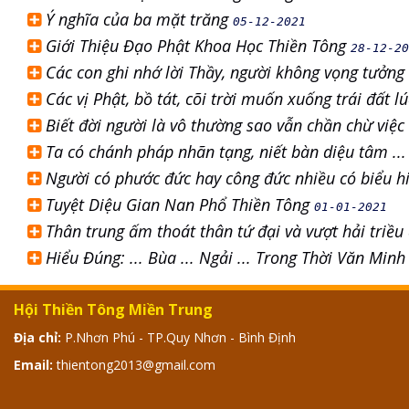
Ý nghĩa của ba mặt trăng
05-12-2021
Giới Thiệu Đạo Phật Khoa Học Thiền Tông
28-12-20
Các con ghi nhớ lời Thầy, người không vọng tưởng
Các vị Phật, bồ tát, cõi trời muốn xuống trái đất
Biết đời người là vô thường sao vẫn chần chừ việ
Ta có chánh pháp nhãn tạng, niết bàn diệu tâm ..
Người có phước đức hay công đức nhiều có biểu h
Tuyệt Diệu Gian Nan Phổ Thiền Tông
01-01-2021
Thân trung ấm thoát thân tứ đại và vượt hải triề
Hiểu Đúng: ... Bùa ... Ngải ... Trong Thời Văn Minh
Hội Thiền Tông Miền Trung
Địa chỉ:
P.Nhơn Phú - TP.Quy Nhơn - Bình Định
Email:
thientong2013@gmail.com