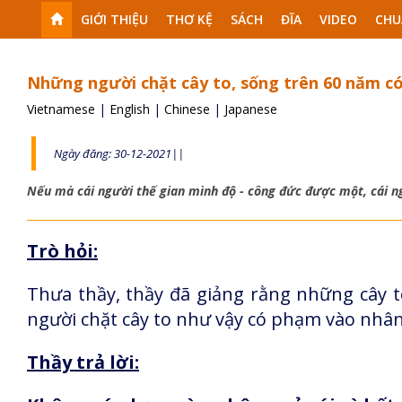
GIỚI THIỆU
THƠ KỆ
SÁCH
ĐĨA
VIDEO
CHU
Những người chặt cây to, sống trên 60 năm có
Vietnamese
|
English
|
Chinese
|
Japanese
Ngày đăng: 30-12-2021||
Nếu mà cái người thế gian mình độ - công đức được một, cái n
Trò hỏi:
Thưa thầy, thầy đã giảng rằng những cây t
người chặt cây to như vậy có phạm vào nhâ
Thầy trả lời: