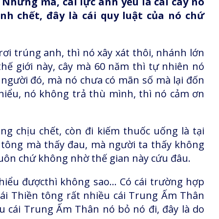
Nhưng mà, cái lực anh yếu là cái cây nó
nh chết, đây là cái quy luật của nó chứ
ơi trúng anh, thì nó xây xát thôi, nhánh lớn
thế giới này, cây mà 60 năm thì tự nhiên nó
àm người đó, mà nó chưa có mãn số mà lại đốn
hiểu, nó không trả thù mình, thì nó cảm ơn
g chịu chết, còn đi kiếm thuốc uống là tại
 tông mà thấy đau, mà người ta thấy không
i luôn chứ không nhờ thế gian này cứu đâu.
 hiểu đượcthì không sao... Có cái trường hợp
ái Thiền tông rất nhiều cái Trung Ấm Thân
ều cái Trung Ấm Thân nó bỏ nó đi, đây là do