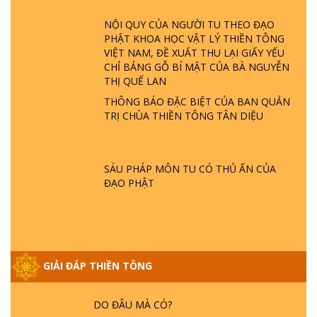
ĐÂU? ĐỊA NGỤC Ở ĐÂU? ĐỨC CHÚA TRỜI
NỘI QUY CỦA NGƯỜI TU THEO ĐẠO
LÀ AI? QUỶ SA TĂNG? | TTTD
PHẬT KHOA HỌC VẬT LÝ THIỀN TÔNG
VIỆT NAM, ĐỀ XUẤT THU LẠI GIẤY YẾU
GIẢI ĐÁP THIỀN TÔNG ĐẶC BIỆT P22 - TẠI
CHỈ BẢNG GỖ BÍ MẬT CỦA BÀ NGUYỄN
SAO TRÁI ĐẤT NHIỀU THIÊN TAI - LŨ LỤT
THỊ QUẾ LAN
- HỎA HOẠN | TTTD
THÔNG BÁO ĐẶC BIỆT CỦA BAN QUẢN
TRỊ CHÙA THIỀN TÔNG TÂN DIỆU
GIẢI ĐÁP THIỀN TÔNG ĐẶC BIỆT P21 - TẠI
SAO ĐỨC PHẬT BƯỚC ĐI 7 BƯỚC TRÊN
HOA SEN ? | TTTD
SÁU PHÁP MÔN TU CÓ THỦ ẤN CỦA
ĐẠO PHẬT
GIẢI ĐÁP VỀ LỄ TIỄN THIỀN TÔNG SƯ
NGỌC LÂM VỀ PHẬT GIỚI
GIẢI ĐÁP THIỀN TÔNG
GIẢI ĐÁP THIỀN TÔNG ĐẶC BIỆT PHẦN 20
- BÁC NGUYỄN NHÂN LÀ AI? PHIỀN NÃO
DO ĐÂU MÀ CÓ?