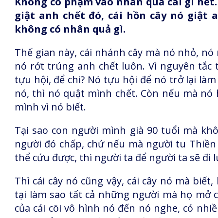
Không có phạm vào nhân quả cái gì hết. 
giật anh chết đó, cái hồn cây nó giật a
không có nhân quả gì.
Thế gian này, cái nhánh cây mà nó nhỏ, nó r
nó rớt trúng anh chết luôn. Vì nguyên tắc 
tựu hội, để chi? Nó tựu hội để nó trở lại l
nó, thì nó quật mình chết. Còn nếu mà nó 
mình vì nó biết.
Tại sao con người mình già 90 tuổi mà khôn
người đó chấp, chứ nếu mà người tu Thiền
thể cứu được, thì người ta để người ta sẽ đ
Thì cái cây nó cũng vậy, cái cây nó mà biết,
tại làm sao tất cả những người mà họ mở c
của cái cõi vô hình nó đến nó nghe, có nhi