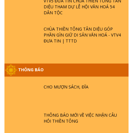
VTV5 ĐƯA TIN CHÙA THIỀN TÔNG TÂN
DIỆU THAM DỰ LỄ HỘI VĂN HOÁ 54
DÂN TỘC
CHÙA THIỀN TÔNG TÂN DIỆU GÓP
PHẦN GÌN GIỮ DI SẢN VĂN HOÁ - VTV4
ĐƯA TIN | TTTD
THÔNG BÁO
GIẢI ĐÁP ĐẶC BIỆT P25 - SUỐT 49 NĂM
PHẬT KHÔNG NÓI? HỘI LONG HOA LÀ
CHO MƯỢN SÁCH, ĐĨA
HỘI GÌ? TỬ VÌ ĐẠO
GIẢI ĐÁP ĐẶC BIỆT P24 - TÁNH PHẬT
ĐƯỢC HÌNH THÀNH NHƯ THẾ NÀO?
THÔNG BÁO MỚI VỀ VIỆC NHẬN CÂU
PHẬT GIỚI CÓ THỜI GIAN KHÔNG? |
HỎI THIỀN TÔNG
TTTD
GIẢI ĐÁP ĐẶC BIỆT P23 - THIÊN ĐÀNG Ở