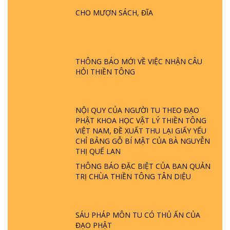
CHO MƯỢN SÁCH, ĐĨA
GIẢI ĐÁP ĐẶC BIỆT P24 - TÁNH PHẬT
ĐƯỢC HÌNH THÀNH NHƯ THẾ NÀO?
PHẬT GIỚI CÓ THỜI GIAN KHÔNG? |
TTTD
THÔNG BÁO MỚI VỀ VIỆC NHẬN CÂU
GIẢI ĐÁP ĐẶC BIỆT P23 - THIÊN ĐÀNG Ở
HỎI THIỀN TÔNG
ĐÂU? ĐỊA NGỤC Ở ĐÂU? ĐỨC CHÚA TRỜI
LÀ AI? QUỶ SA TĂNG? | TTTD
NỘI QUY CỦA NGƯỜI TU THEO ĐẠO
GIẢI ĐÁP THIỀN TÔNG ĐẶC BIỆT P22 - TẠI
PHẬT KHOA HỌC VẬT LÝ THIỀN TÔNG
SAO TRÁI ĐẤT NHIỀU THIÊN TAI - LŨ LỤT
VIỆT NAM, ĐỀ XUẤT THU LẠI GIẤY YẾU
- HỎA HOẠN | TTTD
CHỈ BẢNG GỖ BÍ MẬT CỦA BÀ NGUYỄN
THỊ QUẾ LAN
GIẢI ĐÁP THIỀN TÔNG ĐẶC BIỆT P21 - TẠI
THÔNG BÁO ĐẶC BIỆT CỦA BAN QUẢN
SAO ĐỨC PHẬT BƯỚC ĐI 7 BƯỚC TRÊN
TRỊ CHÙA THIỀN TÔNG TÂN DIỆU
HOA SEN ? | TTTD
GIẢI ĐÁP VỀ LỄ TIỄN THIỀN TÔNG SƯ
SÁU PHÁP MÔN TU CÓ THỦ ẤN CỦA
NGỌC LÂM VỀ PHẬT GIỚI
ĐẠO PHẬT