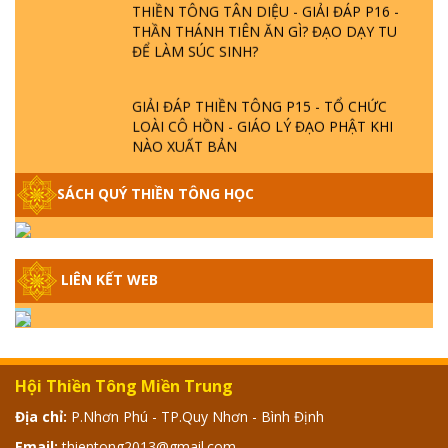
THẦN THÁNH TIÊN ĂN GÌ? ĐẠO DẠY TU
ĐỂ LÀM SÚC SINH?
GIẢI ĐÁP THIỀN TÔNG P15 - TỔ CHỨC
LOÀI CÔ HỒN - GIÁO LÝ ĐẠO PHẬT KHI
NÀO XUẤT BẢN
GIẢI ĐÁP THIỀN TÔNG ĐẶC BIỆT - P14 -
SÁCH QUÝ THIỀN TÔNG HỌC
NGUỒN GỐC ÂM LỊCH DƯƠNG LỊCH -
TẦNG BÌNH LƯU LỚN ĐẾN ĐÂU
LIÊN KẾT WEB
GIẢI ĐÁP THIỀN TÔNG ĐẶC BIỆT - P13 -
CON NGƯỜI TU THÀNH PHẬT ĐƯỢC
KHÔNG? XÁ LỢI PHẬT THẬT - GIẢ | TTTD
GIẢI ĐÁP THIỀN TÔNG ĐẶC BIỆT - P12 -
Hội Thiền Tông Miền Trung
SỰ THẬT VỀ ĐẠI HỒNG THỦY? TRỜI ĐÁNH
THÁNH ĐÂM THẦN VẶN HỌNG?
Địa chỉ:
P.Nhơn Phú - TP.Quy Nhơn - Bình Định
Email:
thientong2013@gmail.com