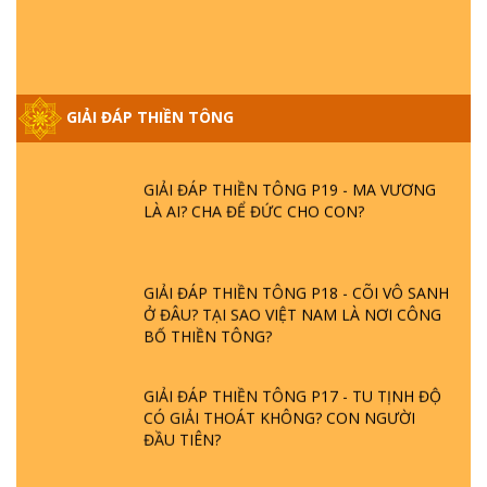
GIẢI ĐÁP THIỀN TÔNG ĐẶC BIỆT PHẦN 20
- BÁC NGUYỄN NHÂN LÀ AI? PHIỀN NÃO
DO ĐÂU MÀ CÓ?
GIẢI ĐÁP THIỀN TÔNG
GIẢI ĐÁP THIỀN TÔNG P19 - MA VƯƠNG
LÀ AI? CHA ĐỂ ĐỨC CHO CON?
GIẢI ĐÁP THIỀN TÔNG P18 - CÕI VÔ SANH
Ở ĐÂU? TẠI SAO VIỆT NAM LÀ NƠI CÔNG
BỐ THIỀN TÔNG?
GIẢI ĐÁP THIỀN TÔNG P17 - TU TỊNH ĐỘ
CÓ GIẢI THOÁT KHÔNG? CON NGƯỜI
ĐẦU TIÊN?
THIỀN TÔNG TÂN DIỆU - GIẢI ĐÁP P16 -