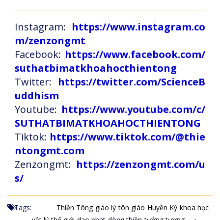
Instagram:
https://www.instagram.co
m/zenzongmt
Facebook:
https://www.facebook.com/
suthatbimatkhoahocthientong
Twitter:
https://twitter.com/ScienceB
uddhism
Youtube:
https://www.youtube.com/c/
SUTHATBIMATKHOAHOCTHIENTONG
Tiktok:
https://www.tiktok.com/@thie
ntongmt.com
Zenzongmt:
https://zenzongmt.com/u
s/
Tags:
Thiền Tông
giáo lý
tôn giáo
Huyền Ký
khoa học
vật lý
thế giới
dao phat
dòng thiền
tưởng tượng