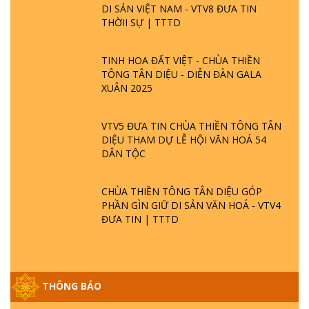
DI SẢN VIỆT NAM - VTV8 ĐƯA TIN
THỜII SỰ | TTTD
TINH HOA ĐẤT VIỆT - CHÙA THIỀN
TÔNG TÂN DIỆU - DIỄN ĐÀN GALA
XUÂN 2025
VTV5 ĐƯA TIN CHÙA THIỀN TÔNG TÂN
DIỆU THAM DỰ LỄ HỘI VĂN HOÁ 54
DÂN TỘC
CHÙA THIỀN TÔNG TÂN DIỆU GÓP
PHẦN GÌN GIỮ DI SẢN VĂN HOÁ - VTV4
ĐƯA TIN | TTTD
GIẢI ĐÁP ĐẶC BIỆT P25 - SUỐT 49 NĂM
PHẬT KHÔNG NÓI? HỘI LONG HOA LÀ
THÔNG BÁO
HỘI GÌ? TỬ VÌ ĐẠO