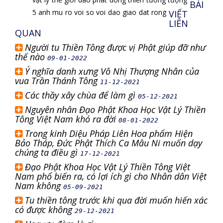
BÀI
5 anh mu
ro voi
so voi
dao giao
dat rong
VIẾT
LIÊN
QUAN
Người tu Thiền Tông được vị Phật giúp đỡ như
thế nào
09-01-2022
Ý nghĩa danh xưng Vô Nhị Thượng Nhân của
vua Trần Thánh Tông
11-12-2021
Các thầy xây chùa để làm gì
05-12-2021
Nguyên nhân Đạo Phật Khoa Học Vật Lý Thiền
Tông Việt Nam khó ra đời
08-01-2022
Trong kinh Diệu Pháp Liên Hoa phẩm Hiện
Bảo Tháp, Đức Phật Thích Ca Mâu Ni muốn dạy
chúng ta điều gì
17-12-2021
Đạo Phật Khoa Học Vật Lý Thiền Tông Việt
Nam phổ biến ra, có lợi ích gì cho Nhân dân Việt
Nam không
05-09-2021
Tu thiền tông trước khi qua đời muốn hiến xác
có được không
29-12-2021