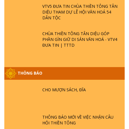
VTV5 ĐƯA TIN CHÙA THIỀN TÔNG TÂN
DIỆU THAM DỰ LỄ HỘI VĂN HOÁ 54
DÂN TỘC
CHÙA THIỀN TÔNG TÂN DIỆU GÓP
PHẦN GÌN GIỮ DI SẢN VĂN HOÁ - VTV4
ĐƯA TIN | TTTD
GIẢI ĐÁP ĐẶC BIỆT P25 - SUỐT 49 NĂM
THÔNG BÁO
PHẬT KHÔNG NÓI? HỘI LONG HOA LÀ
HỘI GÌ? TỬ VÌ ĐẠO
CHO MƯỢN SÁCH, ĐĨA
GIẢI ĐÁP ĐẶC BIỆT P24 - TÁNH PHẬT
ĐƯỢC HÌNH THÀNH NHƯ THẾ NÀO?
PHẬT GIỚI CÓ THỜI GIAN KHÔNG? |
TTTD
THÔNG BÁO MỚI VỀ VIỆC NHẬN CÂU
GIẢI ĐÁP ĐẶC BIỆT P23 - THIÊN ĐÀNG Ở
HỎI THIỀN TÔNG
ĐÂU? ĐỊA NGỤC Ở ĐÂU? ĐỨC CHÚA TRỜI