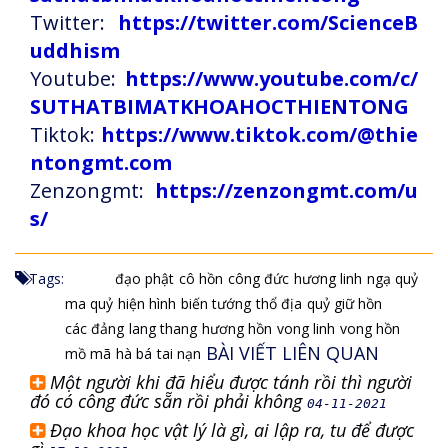
Twitter:
https://twitter.com/ScienceB
uddhism
Youtube:
https://www.youtube.com/c/
SUTHATBIMATKHOAHOCTHIENTONG
Tiktok:
https://www.tiktok.com/@thie
ntongmt.com
Zenzongmt:
https://zenzongmt.com/u
s/
Tags:
đạo phật
cô hồn
công đức
hương linh
ngạ quỷ
ma quỷ
hiện hình
biến tướng
thổ địa
quỷ giữ hồn
các đảng
lang thang
hương hồn
vong linh
vong hồn
BÀI VIẾT LIÊN QUAN
mồ mã
hà bá
tai nạn
Một người khi đã hiểu được tánh rồi thì người
đó có công đức sẵn rồi phải không
04-11-2021
Đạo khoa học vật lý là gì, ai lập ra, tu để được