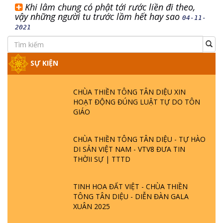
Khi lâm chung có phật tới rước liền đi theo,
vậy những người tu trước lầm hết hay sao
04-11-
2021
SỰ KIỆN
CHÙA THIỀN TÔNG TÂN DIỆU XIN
HOẠT ĐỘNG ĐÚNG LUẬT TỰ DO TÔN
GIÁO
CHÙA THIỀN TÔNG TÂN DIỆU - TỰ HÀO
DI SẢN VIỆT NAM - VTV8 ĐƯA TIN
THỜII SỰ | TTTD
TINH HOA ĐẤT VIỆT - CHÙA THIỀN
TÔNG TÂN DIỆU - DIỄN ĐÀN GALA
XUÂN 2025