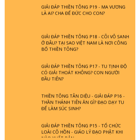
GIẢI ĐÁP THIỀN TÔNG P19 - MA VƯƠNG
LÀ AI? CHA ĐỂ ĐỨC CHO CON?
GIẢI ĐÁP THIỀN TÔNG P18 - CÕI VÔ SANH
Ở ĐÂU? TẠI SAO VIỆT NAM LÀ NƠI CÔNG
BỐ THIỀN TÔNG?
GIẢI ĐÁP THIỀN TÔNG P17 - TU TỊNH ĐỘ
CÓ GIẢI THOÁT KHÔNG? CON NGƯỜI
ĐẦU TIÊN?
THIỀN TÔNG TÂN DIỆU - GIẢI ĐÁP P16 -
THẦN THÁNH TIÊN ĂN GÌ? ĐẠO DẠY TU
ĐỂ LÀM SÚC SINH?
GIẢI ĐÁP THIỀN TÔNG P15 - TỔ CHỨC
LOÀI CÔ HỒN - GIÁO LÝ ĐẠO PHẬT KHI
NÀO XUẤT BẢN