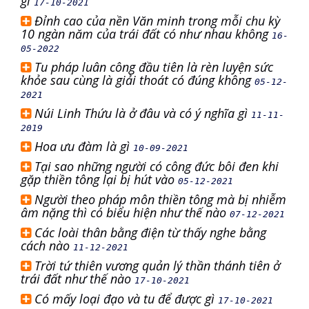
gì
17-10-2021
Đỉnh cao của nền Văn minh trong mỗi chu kỳ
10 ngàn năm của trái đất có như nhau không
16-
05-2022
Tu pháp luân công đầu tiên là rèn luyện sức
khỏe sau cùng là giải thoát có đúng không
05-12-
2021
Núi Linh Thứu là ở đâu và có ý nghĩa gì
11-11-
2019
Hoa ưu đàm là gì
10-09-2021
Tại sao những người có công đức bôi đen khi
gặp thiền tông lại bị hút vào
05-12-2021
Người theo pháp môn thiền tông mà bị nhiễm
âm nặng thì có biểu hiện như thế nào
07-12-2021
Các loài thân bằng điện từ thấy nghe bằng
cách nào
11-12-2021
Trời tứ thiên vương quản lý thần thánh tiên ở
trái đất như thế nào
17-10-2021
Có mấy loại đạo và tu để được gì
17-10-2021