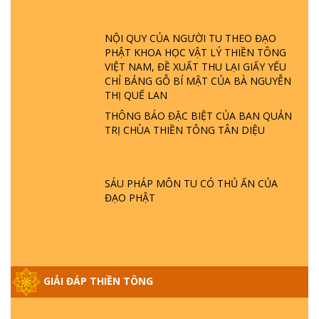
LÀ AI? QUỶ SA TĂNG? | TTTD
NỘI QUY CỦA NGƯỜI TU THEO ĐẠO
GIẢI ĐÁP THIỀN TÔNG ĐẶC BIỆT P22 - TẠI
PHẬT KHOA HỌC VẬT LÝ THIỀN TÔNG
SAO TRÁI ĐẤT NHIỀU THIÊN TAI - LŨ LỤT
VIỆT NAM, ĐỀ XUẤT THU LẠI GIẤY YẾU
- HỎA HOẠN | TTTD
CHỈ BẢNG GỖ BÍ MẬT CỦA BÀ NGUYỄN
THỊ QUẾ LAN
THÔNG BÁO ĐẶC BIỆT CỦA BAN QUẢN
GIẢI ĐÁP THIỀN TÔNG ĐẶC BIỆT P21 - TẠI
TRỊ CHÙA THIỀN TÔNG TÂN DIỆU
SAO ĐỨC PHẬT BƯỚC ĐI 7 BƯỚC TRÊN
HOA SEN ? | TTTD
SÁU PHÁP MÔN TU CÓ THỦ ẤN CỦA
GIẢI ĐÁP VỀ LỄ TIỄN THIỀN TÔNG SƯ
ĐẠO PHẬT
NGỌC LÂM VỀ PHẬT GIỚI
GIẢI ĐÁP THIỀN TÔNG ĐẶC BIỆT PHẦN 20
- BÁC NGUYỄN NHÂN LÀ AI? PHIỀN NÃO
GIẢI ĐÁP THIỀN TÔNG
DO ĐÂU MÀ CÓ?