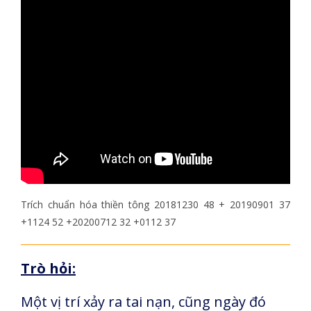
Trích chuẩn hóa thiền tông 20181230 48 + 20190901 37
+1124 52 +20200712 32 +0112 37
Trò hỏi:
Một vị trí xảy ra tai nạn, cũng ngày đó