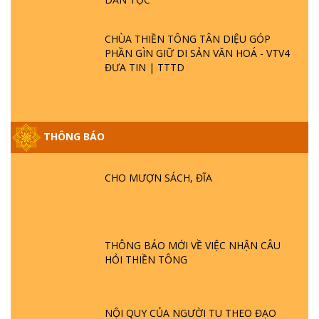
CHÙA THIỀN TÔNG TÂN DIỆU GÓP
PHẦN GÌN GIỮ DI SẢN VĂN HOÁ - VTV4
ĐƯA TIN | TTTD
THÔNG BÁO
GIẢI ĐÁP ĐẶC BIỆT P25 - SUỐT 49 NĂM
PHẬT KHÔNG NÓI? HỘI LONG HOA LÀ
HỘI GÌ? TỬ VÌ ĐẠO
CHO MƯỢN SÁCH, ĐĨA
GIẢI ĐÁP ĐẶC BIỆT P24 - TÁNH PHẬT
ĐƯỢC HÌNH THÀNH NHƯ THẾ NÀO?
PHẬT GIỚI CÓ THỜI GIAN KHÔNG? |
THÔNG BÁO MỚI VỀ VIỆC NHẬN CÂU
TTTD
HỎI THIỀN TÔNG
GIẢI ĐÁP ĐẶC BIỆT P23 - THIÊN ĐÀNG Ở
ĐÂU? ĐỊA NGỤC Ở ĐÂU? ĐỨC CHÚA TRỜI
LÀ AI? QUỶ SA TĂNG? | TTTD
NỘI QUY CỦA NGƯỜI TU THEO ĐẠO