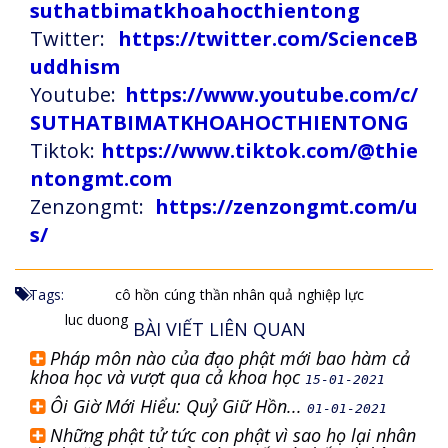
suthatbimatkhoahocthientong
Twitter:
https://twitter.com/ScienceB
uddhism
Youtube:
https://www.youtube.com/c/
SUTHATBIMATKHOAHOCTHIENTONG
Tiktok:
https://www.tiktok.com/@thie
ntongmt.com
Zenzongmt:
https://zenzongmt.com/u
s/
Tags:
cô hồn
cúng
thần nhân quả
nghiệp lực
luc duong
BÀI VIẾT LIÊN QUAN
Pháp môn nào của đạo phật mới bao hàm cả
khoa học và vượt qua cả khoa học
15-01-2021
Ôi Giờ Mới Hiểu: Quỷ Giữ Hồn...
01-01-2021
Những phật tử tức con phật vì sao họ lại nhân