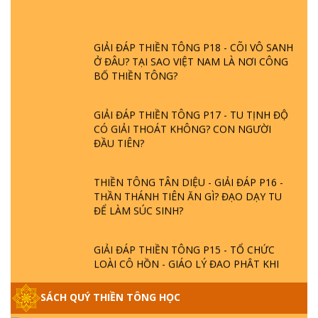
GIẢI ĐÁP THIỀN TÔNG P18 - CÕI VÔ SANH
Ở ĐÂU? TẠI SAO VIỆT NAM LÀ NƠI CÔNG
BỐ THIỀN TÔNG?
GIẢI ĐÁP THIỀN TÔNG P17 - TU TỊNH ĐỘ
CÓ GIẢI THOÁT KHÔNG? CON NGƯỜI
ĐẦU TIÊN?
THIỀN TÔNG TÂN DIỆU - GIẢI ĐÁP P16 -
THẦN THÁNH TIÊN ĂN GÌ? ĐẠO DẠY TU
ĐỂ LÀM SÚC SINH?
GIẢI ĐÁP THIỀN TÔNG P15 - TỔ CHỨC
LOÀI CÔ HỒN - GIÁO LÝ ĐẠO PHẬT KHI
NÀO XUẤT BẢN
SÁCH QUÝ THIỀN TÔNG HỌC
GIẢI ĐÁP THIỀN TÔNG ĐẶC BIỆT - P14 -