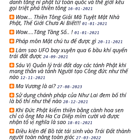
danh tăng ni phật tử toàn quốc và thế giới kêu
gọi triệt phá thiền tông
16-01-2021
Wow... Thiền Tông Giải Mã Tuyệt Mật Nhà
Phật, Thế Giới Chưa Ai Biết!!!
01-01-2021
Wow....Tăng Tầng Số.. !
01-01-2021
Pháp môn Mật chú tu để được gì
20-11-2021
Làm sao UFO bay xuyên qua 6 bầu khí quyển
trái đất được
24-09-2021
Sáu Vị Quản lý trái đất dạy các tánh Phật khi
mang thân và tánh Người tạo Công đức như thế
nào
12-11-2021
Ma Vương là ai?
27-08-2023
Sử dụng chánh pháp của Như Lai đem bố thí
là bố thí như thế nào
28-12-2021
Khi Đức Phật kiểm thiền bằng cành hoa sen
chỉ có ông Ma Ha Ca Diếp mỉm cười và được
nhận tổ vị nghĩa là sao
18-01-2021
Điều kiện để Bồ tát tái sinh vào Trái Đất thành
người toàn năng toàn giác
27-03-2022