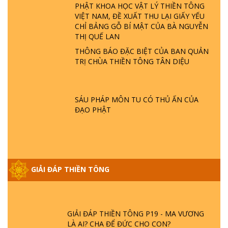
PHẬT KHOA HỌC VẬT LÝ THIỀN TÔNG
GIẢI ĐÁP THIỀN TÔNG ĐẶC BIỆT P22 - TẠI
VIỆT NAM, ĐỀ XUẤT THU LẠI GIẤY YẾU
SAO TRÁI ĐẤT NHIỀU THIÊN TAI - LŨ LỤT
CHỈ BẢNG GỖ BÍ MẬT CỦA BÀ NGUYỄN
- HỎA HOẠN | TTTD
THỊ QUẾ LAN
THÔNG BÁO ĐẶC BIỆT CỦA BAN QUẢN
TRỊ CHÙA THIỀN TÔNG TÂN DIỆU
GIẢI ĐÁP THIỀN TÔNG ĐẶC BIỆT P21 - TẠI
SAO ĐỨC PHẬT BƯỚC ĐI 7 BƯỚC TRÊN
HOA SEN ? | TTTD
SÁU PHÁP MÔN TU CÓ THỦ ẤN CỦA
ĐẠO PHẬT
GIẢI ĐÁP VỀ LỄ TIỄN THIỀN TÔNG SƯ
NGỌC LÂM VỀ PHẬT GIỚI
GIẢI ĐÁP THIỀN TÔNG ĐẶC BIỆT PHẦN 20
GIẢI ĐÁP THIỀN TÔNG
- BÁC NGUYỄN NHÂN LÀ AI? PHIỀN NÃO
DO ĐÂU MÀ CÓ?
GIẢI ĐÁP THIỀN TÔNG P19 - MA VƯƠNG
LÀ AI? CHA ĐỂ ĐỨC CHO CON?