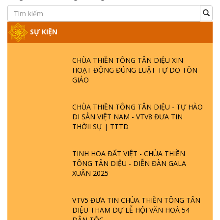
SỰ KIỆN
CHÙA THIỀN TÔNG TÂN DIỆU XIN
HOẠT ĐỘNG ĐÚNG LUẬT TỰ DO TÔN
GIÁO
CHÙA THIỀN TÔNG TÂN DIỆU - TỰ HÀO
DI SẢN VIỆT NAM - VTV8 ĐƯA TIN
THỜII SỰ | TTTD
TINH HOA ĐẤT VIỆT - CHÙA THIỀN
TÔNG TÂN DIỆU - DIỄN ĐÀN GALA
XUÂN 2025
VTV5 ĐƯA TIN CHÙA THIỀN TÔNG TÂN
DIỆU THAM DỰ LỄ HỘI VĂN HOÁ 54
DÂN TỘC