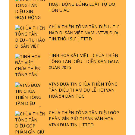
CHÙA THIỀN TÔNG TÂN DIỆU GÓP
PHẦN GÌN GIỮ DI SẢN VĂN HOÁ -
VTV4 ĐƯA TIN | TTTD
GIẢI ĐÁP ĐẶC BIỆT P25 - SUỐT 49
THÔNG BÁO
NĂM PHẬT KHÔNG NÓI? HỘI LONG
HOA LÀ HỘI GÌ? TỬ VÌ ĐẠO
CHO MƯỢN SÁCH, ĐĨA
GIẢI ĐÁP ĐẶC BIỆT P24 - TÁNH PHẬT
ĐƯỢC HÌNH THÀNH NHƯ THẾ NÀO?
PHẬT GIỚI CÓ THỜI GIAN KHÔNG? |
TTTD
THÔNG BÁO MỚI VỀ VIỆC NHẬN
CÂU HỎI THIỀN TÔNG
GIẢI ĐÁP ĐẶC BIỆT P23 - THIÊN
ĐÀNG Ở ĐÂU? ĐỊA NGỤC Ở ĐÂU?
ĐỨC CHÚA TRỜI LÀ AI? QUỶ SA
TĂNG? | TTTD
NỘI QUY CỦA NGƯỜI TU THEO
ĐẠO PHẬT KHOA HỌC VẬT LÝ
GIẢI ĐÁP THIỀN TÔNG ĐẶC BIỆT P22
THIỀN TÔNG VIỆT NAM, ĐỀ XUẤT
- TẠI SAO TRÁI ĐẤT NHIỀU THIÊN TAI