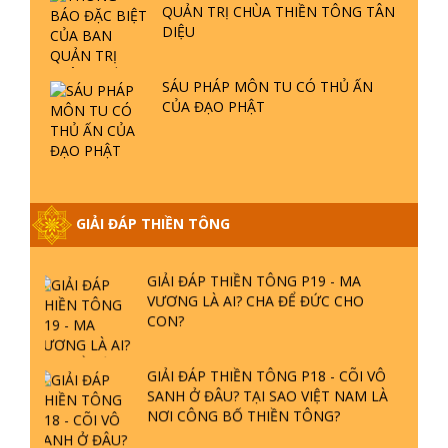
SANH Ở ĐÂU? TẠI SAO VIỆT NAM LÀ
NƠI CÔNG BỐ THIỀN TÔNG?
GIẢI ĐÁP THIỀN TÔNG P17 - TU TỊNH
ĐỘ CÓ GIẢI THOÁT KHÔNG? CON
NGƯỜI ĐẦU TIÊN?
THIỀN TÔNG TÂN DIỆU - GIẢI ĐÁP
P16 - THẦN THÁNH TIÊN ĂN GÌ? ĐẠO
DẠY TU ĐỂ LÀM SÚC SINH?
GIẢI ĐÁP THIỀN TÔNG P15 - TỔ
CHỨC LOÀI CÔ HỒN - GIÁO LÝ ĐẠO
PHẬT KHI NÀO XUẤT BẢN
GIẢI ĐÁP THIỀN TÔNG ĐẶC BIỆT -
SÁCH QUÝ THIỀN TÔNG HỌC
P14 - NGUỒN GỐC ÂM LỊCH DƯƠNG
LỊCH - TẦNG BÌNH LƯU LỚN ĐẾN
ĐÂU