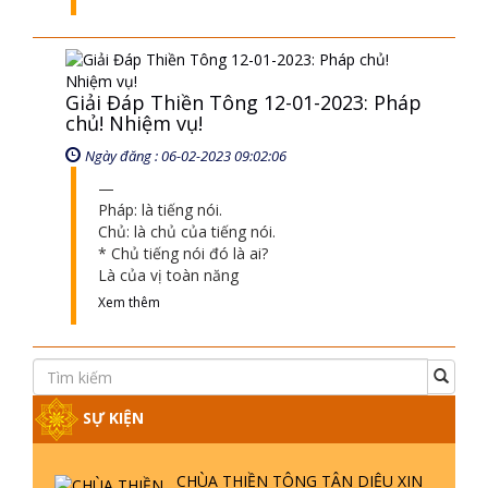
SỰ KIỆN
CHÙA THIỀN TÔNG TÂN DIỆU XIN
HOẠT ĐỘNG ĐÚNG LUẬT TỰ DO
TÔN GIÁO
CHÙA THIỀN TÔNG TÂN DIỆU - TỰ
HÀO DI SẢN VIỆT NAM - VTV8 ĐƯA
TIN THỜII SỰ | TTTD
TINH HOA ĐẤT VIỆT - CHÙA THIỀN
TÔNG TÂN DIỆU - DIỄN ĐÀN GALA
XUÂN 2025
VTV5 ĐƯA TIN CHÙA THIỀN TÔNG
TÂN DIỆU THAM DỰ LỄ HỘI VĂN
HOÁ 54 DÂN TỘC