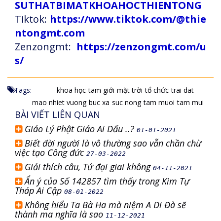
SUTHATBIMATKHOAHOCTHIENTONG
Tiktok:
https://www.tiktok.com/@thie
ntongmt.com
Zenzongmt:
https://zenzongmt.com/u
s/
Tags:
khoa học
tam giới
mặt trời
tổ chức
trai dat
mao nhiet vuong
buc xa
suc nong
tam muoi
tam mui
BÀI VIẾT LIÊN QUAN
Giáo Lý Phật Giáo Ai Dấu ..?
01-01-2021
Biết đời người là vô thường sao vẫn chần chừ
việc tạo Công đức
27-03-2022
Giải thích câu, Tứ đại giai không
04-11-2021
Ẩn ý của Số 142857 tìm thấy trong Kim Tự
Tháp Ai Cập
08-01-2022
Không hiểu Ta Bà Ha mà niệm A Di Đà sẽ
thành ma nghĩa là sao
11-12-2021