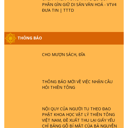
PHẦN GÌN GIỮ DI SẢN VĂN HOÁ - VTV4
ĐƯA TIN | TTTD
THÔNG BÁO
GIẢI ĐÁP ĐẶC BIỆT P25 - SUỐT 49 NĂM
PHẬT KHÔNG NÓI? HỘI LONG HOA LÀ
HỘI GÌ? TỬ VÌ ĐẠO
CHO MƯỢN SÁCH, ĐĨA
GIẢI ĐÁP ĐẶC BIỆT P24 - TÁNH PHẬT
ĐƯỢC HÌNH THÀNH NHƯ THẾ NÀO?
PHẬT GIỚI CÓ THỜI GIAN KHÔNG? |
THÔNG BÁO MỚI VỀ VIỆC NHẬN CÂU
TTTD
HỎI THIỀN TÔNG
GIẢI ĐÁP ĐẶC BIỆT P23 - THIÊN ĐÀNG Ở
ĐÂU? ĐỊA NGỤC Ở ĐÂU? ĐỨC CHÚA TRỜI
LÀ AI? QUỶ SA TĂNG? | TTTD
NỘI QUY CỦA NGƯỜI TU THEO ĐẠO
PHẬT KHOA HỌC VẬT LÝ THIỀN TÔNG
VIỆT NAM, ĐỀ XUẤT THU LẠI GIẤY YẾU
GIẢI ĐÁP THIỀN TÔNG ĐẶC BIỆT P22 - TẠI
CHỈ BẢNG GỖ BÍ MẬT CỦA BÀ NGUYỄN
SAO TRÁI ĐẤT NHIỀU THIÊN TAI - LŨ LỤT