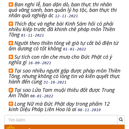
Ban nghi lễ, ban dặn dò, ban thực thi nhân
quả vãng sanh, ban quản lý họ tộc, ban thực thi
nhân quả nghiệp ác
12-11-2021
Thích đọc và nghe bài Kinh Sám hối có phải
nhiều kiếp trước đã khinh chê pháp môn Thiền
Tông
01-11-2021
Người theo thiền tông về già tự cắt bỏ điện từ
âm dương có tốt không
01-01-2022
Sự tích con rắn che mưa cho Đức Phật có ý
nghĩa gì
16-09-2021
Tại sao nhiều người gặp được pháp môn Thiền
Tông, nhưng không có lòng tin và kiên quyết thực
hành đến cùng
31-10-2021
Tại sao Lửa Tam muội thiêu đốt được Trung
Ấm Thân
08-01-2022
Long Nữ mà Đức Phật dạy trong phẩm 12
kinh Diệu Pháp Liên Hoa là ai
08-11-2019