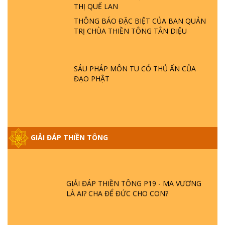
THỊ QUẾ LAN
- HỎA HOẠN | TTTD
THÔNG BÁO ĐẶC BIỆT CỦA BAN QUẢN
TRỊ CHÙA THIỀN TÔNG TÂN DIỆU
GIẢI ĐÁP THIỀN TÔNG ĐẶC BIỆT P21 - TẠI
SAO ĐỨC PHẬT BƯỚC ĐI 7 BƯỚC TRÊN
HOA SEN ? | TTTD
SÁU PHÁP MÔN TU CÓ THỦ ẤN CỦA
ĐẠO PHẬT
GIẢI ĐÁP VỀ LỄ TIỄN THIỀN TÔNG SƯ
NGỌC LÂM VỀ PHẬT GIỚI
GIẢI ĐÁP THIỀN TÔNG ĐẶC BIỆT PHẦN 20
GIẢI ĐÁP THIỀN TÔNG
- BÁC NGUYỄN NHÂN LÀ AI? PHIỀN NÃO
DO ĐÂU MÀ CÓ?
GIẢI ĐÁP THIỀN TÔNG P19 - MA VƯƠNG
LÀ AI? CHA ĐỂ ĐỨC CHO CON?