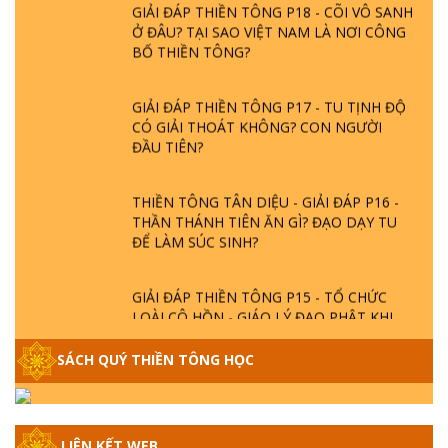
GIẢI ĐÁP THIỀN TÔNG P18 - CÕI VÔ SANH
Ở ĐÂU? TẠI SAO VIỆT NAM LÀ NƠI CÔNG
BỐ THIỀN TÔNG?
GIẢI ĐÁP THIỀN TÔNG P17 - TU TỊNH ĐỘ
CÓ GIẢI THOÁT KHÔNG? CON NGƯỜI
ĐẦU TIÊN?
THIỀN TÔNG TÂN DIỆU - GIẢI ĐÁP P16 -
THẦN THÁNH TIÊN ĂN GÌ? ĐẠO DẠY TU
ĐỂ LÀM SÚC SINH?
GIẢI ĐÁP THIỀN TÔNG P15 - TỔ CHỨC
LOÀI CÔ HỒN - GIÁO LÝ ĐẠO PHẬT KHI
NÀO XUẤT BẢN
SÁCH QUÝ THIỀN TÔNG HỌC
GIẢI ĐÁP THIỀN TÔNG ĐẶC BIỆT - P14 -
NGUỒN GỐC ÂM LỊCH DƯƠNG LỊCH -
TẦNG BÌNH LƯU LỚN ĐẾN ĐÂU
LIÊN KẾT WEB