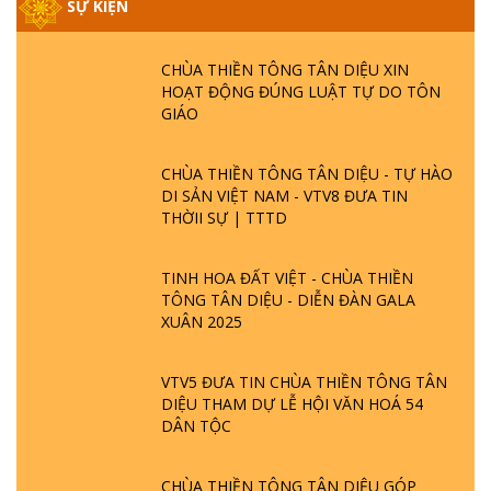
SỰ KIỆN
CHÙA THIỀN TÔNG TÂN DIỆU XIN
HOẠT ĐỘNG ĐÚNG LUẬT TỰ DO TÔN
GIÁO
CHÙA THIỀN TÔNG TÂN DIỆU - TỰ HÀO
DI SẢN VIỆT NAM - VTV8 ĐƯA TIN
THỜII SỰ | TTTD
TINH HOA ĐẤT VIỆT - CHÙA THIỀN
TÔNG TÂN DIỆU - DIỄN ĐÀN GALA
XUÂN 2025
VTV5 ĐƯA TIN CHÙA THIỀN TÔNG TÂN
DIỆU THAM DỰ LỄ HỘI VĂN HOÁ 54
DÂN TỘC
CHÙA THIỀN TÔNG TÂN DIỆU GÓP