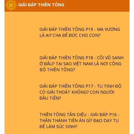
- BÁC NGUYỄN NHÂN LÀ AI? PHIỀN NÃO
GIẢI ĐÁP THIỀN TÔNG
DO ĐÂU MÀ CÓ?
GIẢI ĐÁP THIỀN TÔNG P19 - MA VƯƠNG
LÀ AI? CHA ĐỂ ĐỨC CHO CON?
GIẢI ĐÁP THIỀN TÔNG P18 - CÕI VÔ SANH
Ở ĐÂU? TẠI SAO VIỆT NAM LÀ NƠI CÔNG
BỐ THIỀN TÔNG?
GIẢI ĐÁP THIỀN TÔNG P17 - TU TỊNH ĐỘ
CÓ GIẢI THOÁT KHÔNG? CON NGƯỜI
ĐẦU TIÊN?
THIỀN TÔNG TÂN DIỆU - GIẢI ĐÁP P16 -
THẦN THÁNH TIÊN ĂN GÌ? ĐẠO DẠY TU
ĐỂ LÀM SÚC SINH?