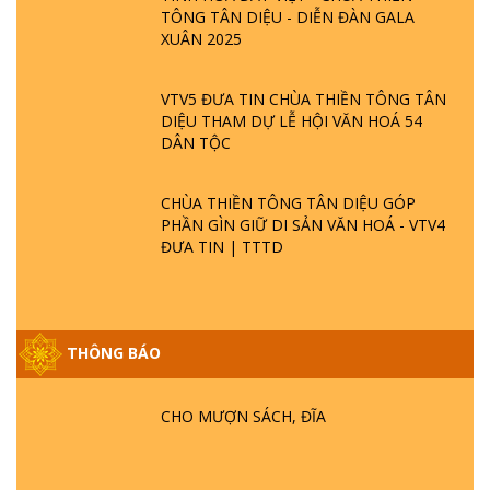
TÔNG TÂN DIỆU - DIỄN ĐÀN GALA
XUÂN 2025
VTV5 ĐƯA TIN CHÙA THIỀN TÔNG TÂN
DIỆU THAM DỰ LỄ HỘI VĂN HOÁ 54
DÂN TỘC
CHÙA THIỀN TÔNG TÂN DIỆU GÓP
PHẦN GÌN GIỮ DI SẢN VĂN HOÁ - VTV4
ĐƯA TIN | TTTD
GIẢI ĐÁP ĐẶC BIỆT P25 - SUỐT 49 NĂM
THÔNG BÁO
PHẬT KHÔNG NÓI? HỘI LONG HOA LÀ
HỘI GÌ? TỬ VÌ ĐẠO
CHO MƯỢN SÁCH, ĐĨA
GIẢI ĐÁP ĐẶC BIỆT P24 - TÁNH PHẬT
ĐƯỢC HÌNH THÀNH NHƯ THẾ NÀO?