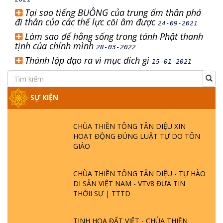
Tại sao tiếng BUÔNG của trung ấm thân phá
đi thân của các thế lực cõi âm được
24-09-2021
Làm sao để hằng sống trong tánh Phật thanh
tịnh của chính mình
28-03-2022
Thánh lập đạo ra vì mục đích gì
15-01-2021
SỰ KIỆN
CHÙA THIỀN TÔNG TÂN DIỆU XIN
HOẠT ĐỘNG ĐÚNG LUẬT TỰ DO TÔN
GIÁO
CHÙA THIỀN TÔNG TÂN DIỆU - TỰ HÀO
DI SẢN VIỆT NAM - VTV8 ĐƯA TIN
THỜII SỰ | TTTD
TINH HOA ĐẤT VIỆT - CHÙA THIỀN