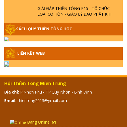
GIẢI ĐÁP THIỀN TÔNG P15 - TỔ CHỨC
LOÀI CÔ HỒN - GIÁO LÝ ĐẠO PHẬT KHI
NÀO XUẤT BẢN
SÁCH QUÝ THIỀN TÔNG HỌC
GIẢI ĐÁP THIỀN TÔNG ĐẶC BIỆT - P14 -
NGUỒN GỐC ÂM LỊCH DƯƠNG LỊCH -
TẦNG BÌNH LƯU LỚN ĐẾN ĐÂU
LIÊN KẾT WEB
GIẢI ĐÁP THIỀN TÔNG ĐẶC BIỆT - P13 -
CON NGƯỜI TU THÀNH PHẬT ĐƯỢC
KHÔNG? XÁ LỢI PHẬT THẬT - GIẢ | TTTD
Hội Thiền Tông Miền Trung
GIẢI ĐÁP THIỀN TÔNG ĐẶC BIỆT - P12 -
SỰ THẬT VỀ ĐẠI HỒNG THỦY? TRỜI ĐÁNH
Địa chỉ:
P.Nhơn Phú - TP.Quy Nhơn - Bình Định
THÁNH ĐÂM THẦN VẶN HỌNG?
Email:
thientong2013@gmail.com
GIẢI ĐÁP ĐẶC BIỆT 2024 - P11
Đang Online:
61