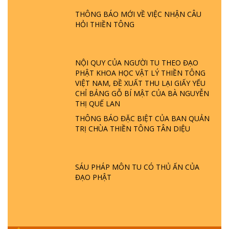
PHẬT GIỚI CÓ THỜI GIAN KHÔNG? |
TTTD
THÔNG BÁO MỚI VỀ VIỆC NHẬN CÂU
HỎI THIỀN TÔNG
GIẢI ĐÁP ĐẶC BIỆT P23 - THIÊN ĐÀNG Ở
ĐÂU? ĐỊA NGỤC Ở ĐÂU? ĐỨC CHÚA TRỜI
LÀ AI? QUỶ SA TĂNG? | TTTD
NỘI QUY CỦA NGƯỜI TU THEO ĐẠO
PHẬT KHOA HỌC VẬT LÝ THIỀN TÔNG
GIẢI ĐÁP THIỀN TÔNG ĐẶC BIỆT P22 - TẠI
VIỆT NAM, ĐỀ XUẤT THU LẠI GIẤY YẾU
SAO TRÁI ĐẤT NHIỀU THIÊN TAI - LŨ LỤT
CHỈ BẢNG GỖ BÍ MẬT CỦA BÀ NGUYỄN
- HỎA HOẠN | TTTD
THỊ QUẾ LAN
THÔNG BÁO ĐẶC BIỆT CỦA BAN QUẢN
GIẢI ĐÁP THIỀN TÔNG ĐẶC BIỆT P21 - TẠI
TRỊ CHÙA THIỀN TÔNG TÂN DIỆU
SAO ĐỨC PHẬT BƯỚC ĐI 7 BƯỚC TRÊN
HOA SEN ? | TTTD
SÁU PHÁP MÔN TU CÓ THỦ ẤN CỦA
GIẢI ĐÁP VỀ LỄ TIỄN THIỀN TÔNG SƯ
ĐẠO PHẬT
NGỌC LÂM VỀ PHẬT GIỚI
GIẢI ĐÁP THIỀN TÔNG ĐẶC BIỆT PHẦN 20