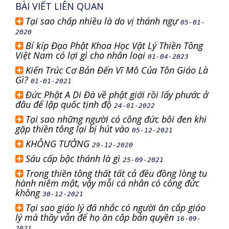
BÀI VIẾT LIÊN QUAN
Tại sao chấp nhiều là do vị thánh ngự
05-01-
2020
Bí kíp Đạo Phật Khoa Học Vật Lý Thiền Tông
Việt Nam có lợi gì cho nhân loại
01-04-2023
Kiến Trúc Cơ Bản Đến Vĩ Mô Của Tôn Giáo Là
Gì?
01-01-2021
Đức Phật A Di Đà về phật giới rồi lấy phước ở
đâu để lập quốc tịnh độ
24-01-2022
Tại sao những người có công đức bôi đen khi
gặp thiền tông lại bị hút vào
05-12-2021
KHÔNG TƯỞNG
29-12-2020
Sáu cấp bậc thánh là gì
25-09-2021
Trong thiền tông thất tất cả đều đồng lòng tu
hành niêm mật, vậy mỗi cá nhân có công đức
không
30-12-2021
Tại sao giáo lý đã nhắc có người ăn cắp giáo
lý mà thầy vẫn để họ ăn cắp bản quyền
16-09-
2021