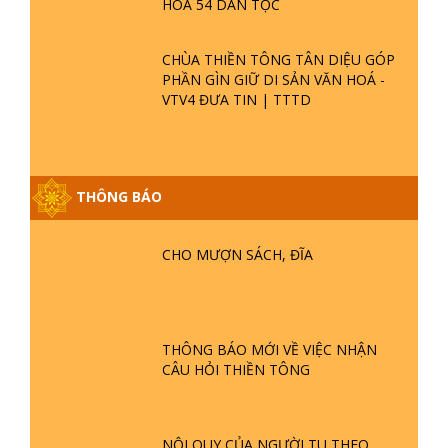
TÔN GIÁO
CHÙA THIỀN TÔNG TÂN DIỆU - TỰ
HÀO DI SẢN VIỆT NAM - VTV8 ĐƯA
TIN THỜII SỰ | TTTD
TINH HOA ĐẤT VIỆT - CHÙA THIỀN
TÔNG TÂN DIỆU - DIỄN ĐÀN GALA
XUÂN 2025
VTV5 ĐƯA TIN CHÙA THIỀN TÔNG
TÂN DIỆU THAM DỰ LỄ HỘI VĂN
HOÁ 54 DÂN TỘC
CHÙA THIỀN TÔNG TÂN DIỆU GÓP
PHẦN GÌN GIỮ DI SẢN VĂN HOÁ -
VTV4 ĐƯA TIN | TTTD