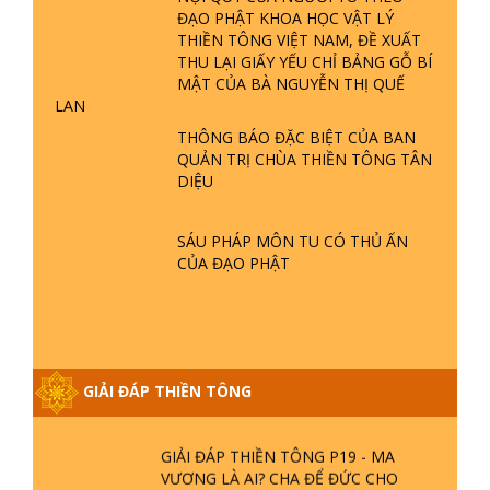
GIẢI ĐÁP ĐẶC BIỆT P25 - SUỐT 49
THÔNG BÁO
NĂM PHẬT KHÔNG NÓI? HỘI LONG
HOA LÀ HỘI GÌ? TỬ VÌ ĐẠO
CHO MƯỢN SÁCH, ĐĨA
GIẢI ĐÁP ĐẶC BIỆT P24 - TÁNH PHẬT
ĐƯỢC HÌNH THÀNH NHƯ THẾ NÀO?
PHẬT GIỚI CÓ THỜI GIAN KHÔNG? |
TTTD
THÔNG BÁO MỚI VỀ VIỆC NHẬN
CÂU HỎI THIỀN TÔNG
GIẢI ĐÁP ĐẶC BIỆT P23 - THIÊN
ĐÀNG Ở ĐÂU? ĐỊA NGỤC Ở ĐÂU?
ĐỨC CHÚA TRỜI LÀ AI? QUỶ SA
TĂNG? | TTTD
NỘI QUY CỦA NGƯỜI TU THEO
ĐẠO PHẬT KHOA HỌC VẬT LÝ
GIẢI ĐÁP THIỀN TÔNG ĐẶC BIỆT P22
THIỀN TÔNG VIỆT NAM, ĐỀ XUẤT
- TẠI SAO TRÁI ĐẤT NHIỀU THIÊN TAI
THU LẠI GIẤY YẾU CHỈ BẢNG GỖ BÍ
- LŨ LỤT - HỎA HOẠN | TTTD
MẬT CỦA BÀ NGUYỄN THỊ QUẾ
LAN
GIẢI ĐÁP THIỀN TÔNG ĐẶC BIỆT P21
THÔNG BÁO ĐẶC BIỆT CỦA BAN
- TẠI SAO ĐỨC PHẬT BƯỚC ĐI 7
QUẢN TRỊ CHÙA THIỀN TÔNG TÂN