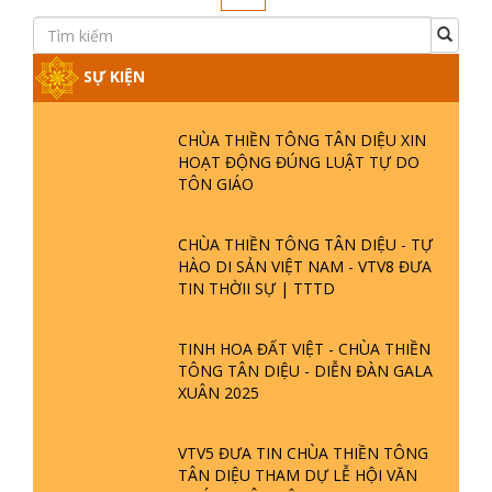
Ngày đăng : 07-07-2019 09:07:44
11 Người tu thiền tông đúng thì cuộc sống
của họ như thế nào?
80 Tại sao thiền tông là pháp môn duy
nhât trở về phật
Xem thêm
«
‹
1
2
3
›
»
SỰ KIỆN
CHÙA THIỀN TÔNG TÂN DIỆU XIN
HOẠT ĐỘNG ĐÚNG LUẬT TỰ DO