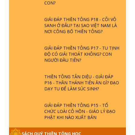
BƯỚC TRÊN HOA SEN ? | TTTD
DIỆU
GIẢI ĐÁP VỀ LỄ TIỄN THIỀN TÔNG SƯ
SÁU PHÁP MÔN TU CÓ THỦ ẤN
NGỌC LÂM VỀ PHẬT GIỚI
CỦA ĐẠO PHẬT
GIẢI ĐÁP THIỀN TÔNG ĐẶC BIỆT
PHẦN 20 - BÁC NGUYỄN NHÂN LÀ AI?
PHIỀN NÃO DO ĐÂU MÀ CÓ?
GIẢI ĐÁP THIỀN TÔNG
GIẢI ĐÁP THIỀN TÔNG P19 - MA
VƯƠNG LÀ AI? CHA ĐỂ ĐỨC CHO
CON?
GIẢI ĐÁP THIỀN TÔNG P18 - CÕI VÔ
SANH Ở ĐÂU? TẠI SAO VIỆT NAM LÀ
NƠI CÔNG BỐ THIỀN TÔNG?
GIẢI ĐÁP THIỀN TÔNG P17 - TU TỊNH